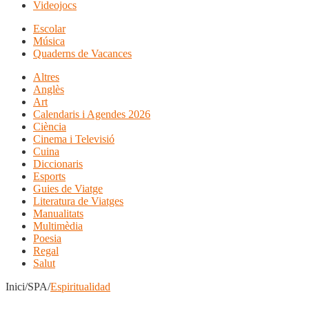
Videojocs
Escolar
Música
Quaderns de Vacances
Altres
Anglès
Art
Calendaris i Agendes 2026
Ciència
Cinema i Televisió
Cuina
Diccionaris
Esports
Guies de Viatge
Literatura de Viatges
Manualitats
Multimèdia
Poesia
Regal
Salut
Inici/SPA/
Espiritualidad