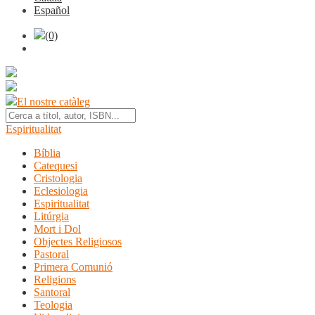
Español
(0)
El nostre catàleg
Espiritualitat
Bíblia
Catequesi
Cristologia
Eclesiologia
Espiritualitat
Litúrgia
Mort i Dol
Objectes Religiosos
Pastoral
Primera Comunió
Religions
Santoral
Teologia