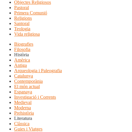
Objectes Religiosos
Pastoral
Primera Comunió
Religions
Santoral
Teologia
Vida religiosa
Biografies
Filosofia
Història
Amèrica
Antiga
Arqueologia i Paleografia
Catalunya
Contemporània
El món actual
Espanaya
Investigació i Corrents
Medieval
Moderna
Prehistòria
Literatura
Clàssica
Guies i Viatges