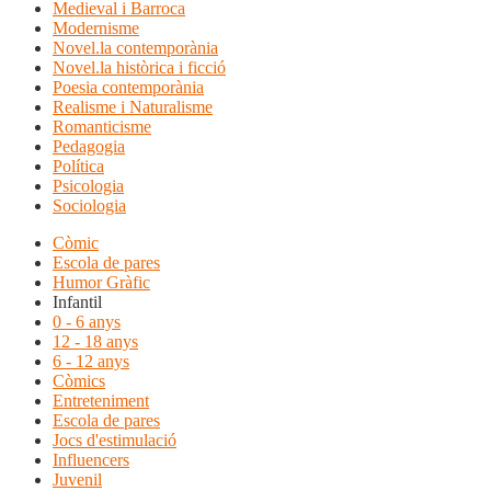
Medieval i Barroca
Modernisme
Novel.la contemporània
Novel.la històrica i ficció
Poesia contemporània
Realisme i Naturalisme
Romanticisme
Pedagogia
Política
Psicologia
Sociologia
Còmic
Escola de pares
Humor Gràfic
Infantil
0 - 6 anys
12 - 18 anys
6 - 12 anys
Còmics
Entreteniment
Escola de pares
Jocs d'estimulació
Influencers
Juvenil