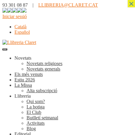
×
93 301 08 87 |
LLIBRERIA@CLARET.CAT
Iniciar sessió
Català
Español
Novetats
Novetats religioses
Novetats generals
Els més venuts
Estiu 2026
La Missa
Alta subscripció
Llibreria
Qui som?
La botiga
El Club
Butlletí setmanal
Activitats
Blog
Editorial