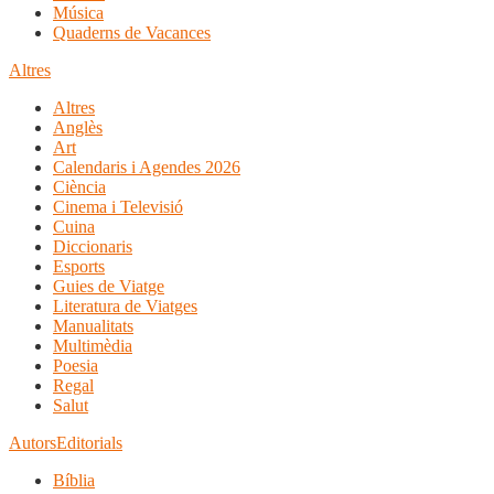
Música
Quaderns de Vacances
Altres
Altres
Anglès
Art
Calendaris i Agendes 2026
Ciència
Cinema i Televisió
Cuina
Diccionaris
Esports
Guies de Viatge
Literatura de Viatges
Manualitats
Multimèdia
Poesia
Regal
Salut
Autors
Editorials
Bíblia