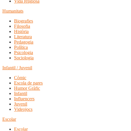
Vida religiosa
Humanitats
Biografies
Filosofia
Història
Literatura
Pedagogia
Política
Psicologia
Sociologia
Infantil / Juvenil
Còmic
Escola de pares
Humor Gràfic
Infantil
Influencers
Juvenil
Videojocs
Escolar
Escolar