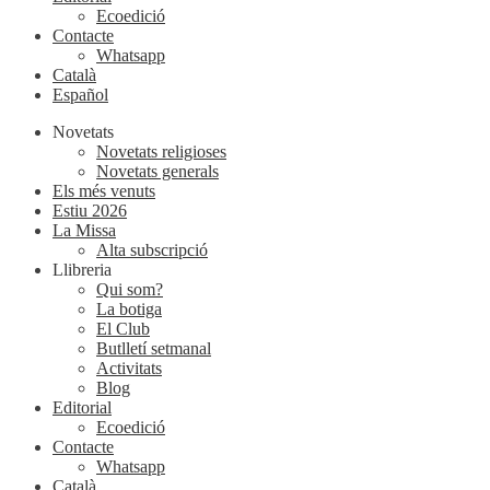
Ecoedició
Contacte
Whatsapp
Català
Español
Novetats
Novetats religioses
Novetats generals
Els més venuts
Estiu 2026
La Missa
Alta subscripció
Llibreria
Qui som?
La botiga
El Club
Butlletí setmanal
Activitats
Blog
Editorial
Ecoedició
Contacte
Whatsapp
Català