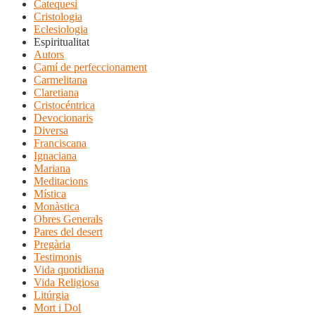
Catequesi
Cristologia
Eclesiologia
Espiritualitat
Autors
Camí de perfeccionament
Carmelitana
Claretiana
Cristocéntrica
Devocionaris
Diversa
Franciscana
Ignaciana
Mariana
Meditacions
Mística
Monàstica
Obres Generals
Pares del desert
Pregària
Testimonis
Vida quotidiana
Vida Religiosa
Litúrgia
Mort i Dol