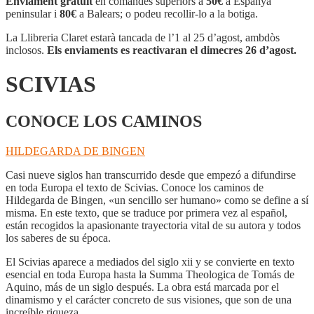
Enviament gratuït
en comandes superiors a
50€
a Espanya
peninsular i
80€
a Balears; o podeu recollir-lo a la botiga.
La Llibreria Claret estarà tancada de l’1 al 25 d’agost, ambdòs
inclosos.
Els enviaments es reactivaran el dimecres 26 d’agost.
SCIVIAS
CONOCE LOS CAMINOS
HILDEGARDA DE BINGEN
Casi nueve siglos han transcurrido desde que empezó a difundirse
en toda Europa el texto de Scivias. Conoce los caminos de
Hildegarda de Bingen, «un sencillo ser humano» como se define a sí
misma. En este texto, que se traduce por primera vez al español,
están recogidos la apasionante trayectoria vital de su autora y todos
los saberes de su época.
El Scivias aparece a mediados del siglo xii y se convierte en texto
esencial en toda Europa hasta la Summa Theologica de Tomás de
Aquino, más de un siglo después. La obra está marcada por el
dinamismo y el carácter concreto de sus visiones, que son de una
increíble riqueza.