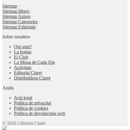
Sitemap
·
Sitemap llibres
·
Sitemap Autors
·
Sitemap Categories
·
Sitemap Editorials
Sobre nosaltres
Qui som?
La botiga
El Club
La Missa de Cada Dia
Activitats
Editorial Claret
Distribuïdora Claret
Ajuda
Avís legal
Política de privacitat
Política de cookies
Política de devolucions web
© 2026 Llibreria Claret