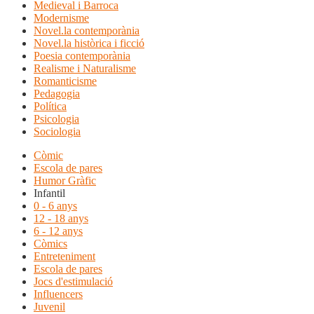
Medieval i Barroca
Modernisme
Novel.la contemporània
Novel.la històrica i ficció
Poesia contemporània
Realisme i Naturalisme
Romanticisme
Pedagogia
Política
Psicologia
Sociologia
Còmic
Escola de pares
Humor Gràfic
Infantil
0 - 6 anys
12 - 18 anys
6 - 12 anys
Còmics
Entreteniment
Escola de pares
Jocs d'estimulació
Influencers
Juvenil