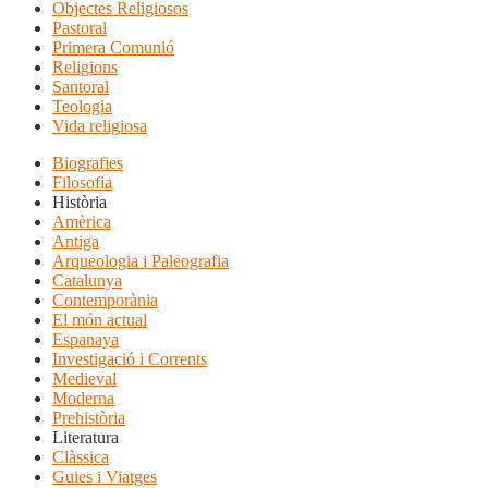
Objectes Religiosos
Pastoral
Primera Comunió
Religions
Santoral
Teologia
Vida religiosa
Biografies
Filosofia
Història
Amèrica
Antiga
Arqueologia i Paleografia
Catalunya
Contemporània
El món actual
Espanaya
Investigació i Corrents
Medieval
Moderna
Prehistòria
Literatura
Clàssica
Guies i Viatges