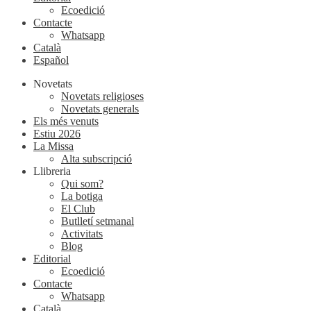
Ecoedició
Contacte
Whatsapp
Català
Español
Novetats
Novetats religioses
Novetats generals
Els més venuts
Estiu 2026
La Missa
Alta subscripció
Llibreria
Qui som?
La botiga
El Club
Butlletí setmanal
Activitats
Blog
Editorial
Ecoedició
Contacte
Whatsapp
Català