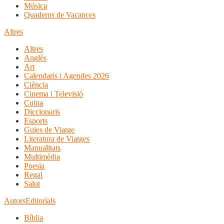
Música
Quaderns de Vacances
Altres
Altres
Anglès
Art
Calendaris i Agendes 2026
Ciència
Cinema i Televisió
Cuina
Diccionaris
Esports
Guies de Viatge
Literatura de Viatges
Manualitats
Multimèdia
Poesia
Regal
Salut
Autors
Editorials
Bíblia