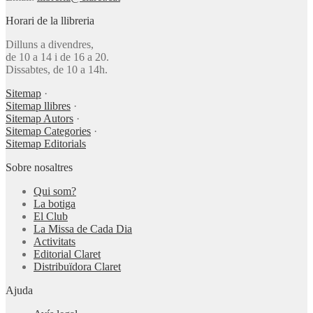
Horari de la llibreria
Dilluns a divendres,
de 10 a 14 i de 16 a 20.
Dissabtes, de 10 a 14h.
Sitemap
·
Sitemap llibres
·
Sitemap Autors
·
Sitemap Categories
·
Sitemap Editorials
Sobre nosaltres
Qui som?
La botiga
El Club
La Missa de Cada Dia
Activitats
Editorial Claret
Distribuïdora Claret
Ajuda