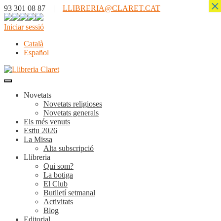
×
93 301 08 87 |
LLIBRERIA@CLARET.CAT
Iniciar sessió
Català
Español
Novetats
Novetats religioses
Novetats generals
Els més venuts
Estiu 2026
La Missa
Alta subscripció
Llibreria
Qui som?
La botiga
El Club
Butlletí setmanal
Activitats
Blog
Editorial