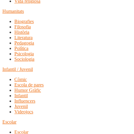
Vida religiosa
Humanitats
Biografies
Filosofia
Història
Literatura
Pedagogia
Política
Psicologia
Sociologia
Infantil / Juvenil
Còmic
Escola de pares
Humor Gràfic
Infantil
Influencers
Juvenil
Videojocs
Escolar
Escolar