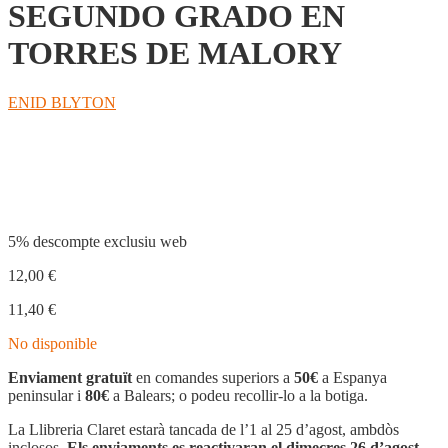
SEGUNDO GRADO EN
TORRES DE MALORY
ENID BLYTON
Compartir
5% descompte exclusiu web
12,00
€
11,40
€
No disponible
Enviament gratuït
en comandes superiors a
50€
a Espanya
peninsular i
80€
a Balears; o podeu recollir-lo a la botiga.
La Llibreria Claret estarà tancada de l’1 al 25 d’agost, ambdòs
inclosos.
Els enviaments es reactivaran el dimecres 26 d’agost.