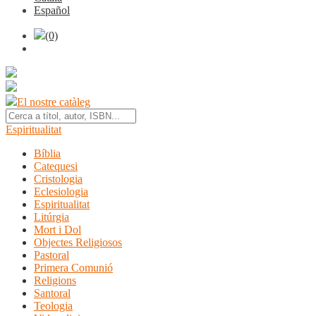
Español
(0)
El nostre catàleg
Espiritualitat
Bíblia
Catequesi
Cristologia
Eclesiologia
Espiritualitat
Litúrgia
Mort i Dol
Objectes Religiosos
Pastoral
Primera Comunió
Religions
Santoral
Teologia