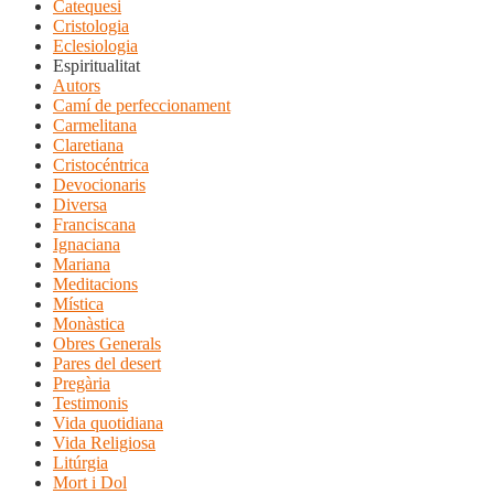
Catequesi
Cristologia
Eclesiologia
Espiritualitat
Autors
Camí de perfeccionament
Carmelitana
Claretiana
Cristocéntrica
Devocionaris
Diversa
Franciscana
Ignaciana
Mariana
Meditacions
Mística
Monàstica
Obres Generals
Pares del desert
Pregària
Testimonis
Vida quotidiana
Vida Religiosa
Litúrgia
Mort i Dol