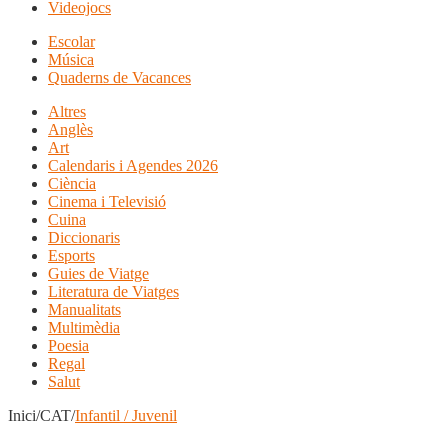
Videojocs
Escolar
Música
Quaderns de Vacances
Altres
Anglès
Art
Calendaris i Agendes 2026
Ciència
Cinema i Televisió
Cuina
Diccionaris
Esports
Guies de Viatge
Literatura de Viatges
Manualitats
Multimèdia
Poesia
Regal
Salut
Inici/CAT/
Infantil / Juvenil