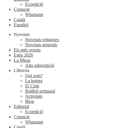
Ecoedició
Contacte
Whatsapp
Català
Español
Novetats
Novetats religioses
Novetats generals
Els més venuts
Estiu 2026
La Missa
Alta subscripció
Llibreria
Qui som?
La botiga
El Club
Butlletí setmanal
Activitats
Blog
Editorial
Ecoedició
Contacte
Whatsapp
Català