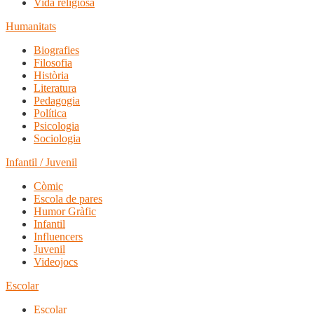
Vida religiosa
Humanitats
Biografies
Filosofia
Història
Literatura
Pedagogia
Política
Psicologia
Sociologia
Infantil / Juvenil
Còmic
Escola de pares
Humor Gràfic
Infantil
Influencers
Juvenil
Videojocs
Escolar
Escolar