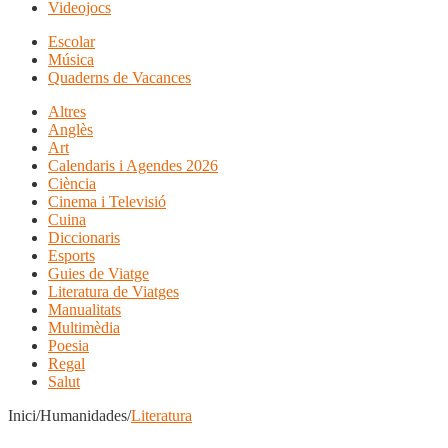
Videojocs
Escolar
Música
Quaderns de Vacances
Altres
Anglès
Art
Calendaris i Agendes 2026
Ciència
Cinema i Televisió
Cuina
Diccionaris
Esports
Guies de Viatge
Literatura de Viatges
Manualitats
Multimèdia
Poesia
Regal
Salut
Inici/Humanidades/
Literatura