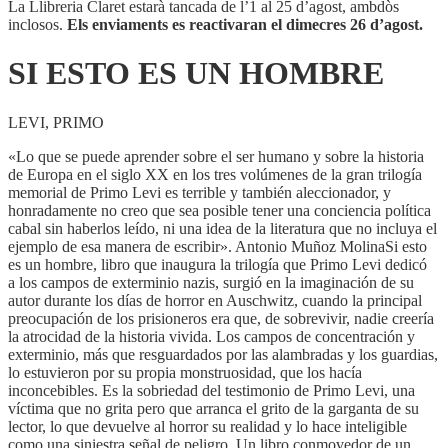
HOMBRE
La Llibreria Claret estarà tancada de l’1 al 25 d’agost, ambdòs
inclosos.
Els enviaments es reactivaran el dimecres 26 d’agost.
SI ESTO ES UN HOMBRE
LEVI, PRIMO
«Lo que se puede aprender sobre el ser humano y sobre la historia
de Europa en el siglo XX en los tres volúmenes de la gran trilogía
memorial de Primo Levi es terrible y también aleccionador, y
honradamente no creo que sea posible tener una conciencia política
cabal sin haberlos leído, ni una idea de la literatura que no incluya el
ejemplo de esa manera de escribir». Antonio Muñoz MolinaSi esto
es un hombre, libro que inaugura la trilogía que Primo Levi dedicó
a los campos de exterminio nazis, surgió en la imaginación de su
autor durante los días de horror en Auschwitz, cuando la principal
preocupación de los prisioneros era que, de sobrevivir, nadie creería
la atrocidad de la historia vivida. Los campos de concentración y
exterminio, más que resguardados por las alambradas y los guardias,
lo estuvieron por su propia monstruosidad, que los hacía
inconcebibles. Es la sobriedad del testimonio de Primo Levi, una
víctima que no grita pero que arranca el grito de la garganta de su
lector, lo que devuelve al horror su realidad y lo hace inteligible
como una siniestra señal de peligro. Un libro conmovedor de un