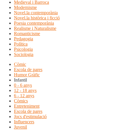
Medieval i Barroca
Modernisme
Novel.la contemporània
Novel.la històrica i ficció
Poesia contemporània
Realisme i Naturalisme
Romanticisme
Pedagogia
Política
Psicologia
Sociologia
Còmic
Escola de pares
Humor Gràfic
Infantil
0 - 6 anys
12 - 18 anys
6 - 12 anys
Còmics
Entreteniment
Escola de pares
Jocs d'estimulació
Influencers
Juvenil