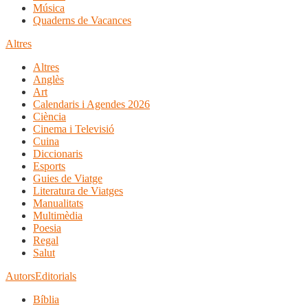
Música
Quaderns de Vacances
Altres
Altres
Anglès
Art
Calendaris i Agendes 2026
Ciència
Cinema i Televisió
Cuina
Diccionaris
Esports
Guies de Viatge
Literatura de Viatges
Manualitats
Multimèdia
Poesia
Regal
Salut
Autors
Editorials
Bíblia