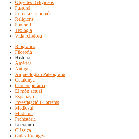
Objectes Religiosos
Pastoral
Primera Comunió
Religions
Santoral
Teologia
Vida religiosa
Biografies
Filosofia
Història
Amèrica
Antiga
Arqueologia i Paleografia
Catalunya
Contemporània
El món actual
Espanaya
Investigació i Corrents
Medieval
Moderna
Prehistòria
Literatura
Clàssica
Guies i Viatges