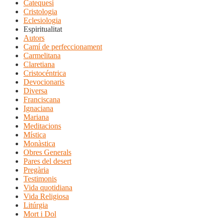
Catequesi
Cristologia
Eclesiologia
Espiritualitat
Autors
Camí de perfeccionament
Carmelitana
Claretiana
Cristocéntrica
Devocionaris
Diversa
Franciscana
Ignaciana
Mariana
Meditacions
Mística
Monàstica
Obres Generals
Pares del desert
Pregària
Testimonis
Vida quotidiana
Vida Religiosa
Litúrgia
Mort i Dol