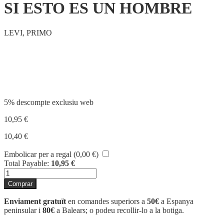
SI ESTO ES UN HOMBRE
LEVI, PRIMO
Compartir
5% descompte exclusiu web
10,95
€
10,40
€
Embolicar per a regal (
0,00
€
)
Total Payable:
10,95
€
quantitat
de
Comprar
SI
ESTO
Enviament gratuït
en comandes superiors a
50€
a Espanya
ES
peninsular i
80€
a Balears; o podeu recollir-lo a la botiga.
UN