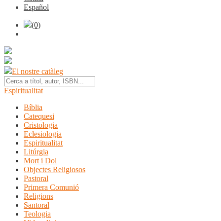
Español
(0)
El nostre catàleg
Espiritualitat
Bíblia
Catequesi
Cristologia
Eclesiologia
Espiritualitat
Litúrgia
Mort i Dol
Objectes Religiosos
Pastoral
Primera Comunió
Religions
Santoral
Teologia