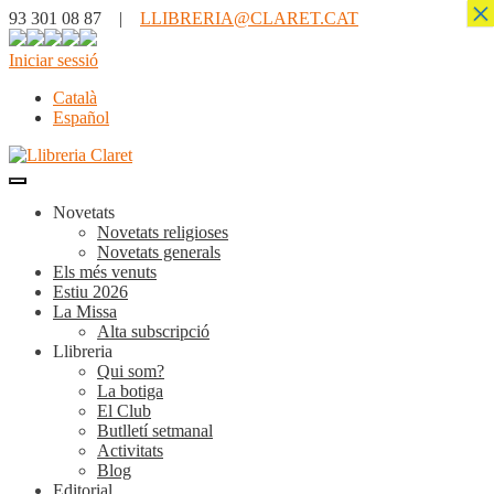
×
93 301 08 87 |
LLIBRERIA@CLARET.CAT
Iniciar sessió
Català
Español
Novetats
Novetats religioses
Novetats generals
Els més venuts
Estiu 2026
La Missa
Alta subscripció
Llibreria
Qui som?
La botiga
El Club
Butlletí setmanal
Activitats
Blog
Editorial