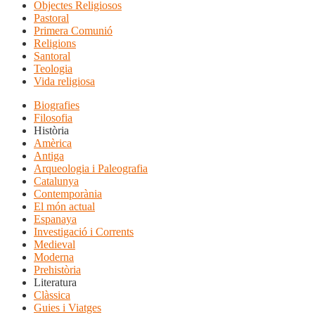
Objectes Religiosos
Pastoral
Primera Comunió
Religions
Santoral
Teologia
Vida religiosa
Biografies
Filosofia
Història
Amèrica
Antiga
Arqueologia i Paleografia
Catalunya
Contemporània
El món actual
Espanaya
Investigació i Corrents
Medieval
Moderna
Prehistòria
Literatura
Clàssica
Guies i Viatges