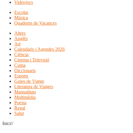
Videojocs
Escolar
Música
Quaderns de Vacances
Altres
Anglès
Art
Calendaris i Agendes 2026
Ciència
Cinema i Televisió
Cuina
Diccionaris
Esports
Guies de Viatge
Literatura de Viatges
Manualitats
Multimèdia
Poesia
Regal
Salut
Inici//