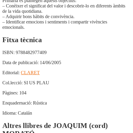
Primària es plantegen aquests objectius:
– Conèixer el significat del valor i descobrir-lo en diferents àmbits
de la vida quotidiana.
– Adquirir bons hàbits de convivència.
– Identificar emocions i sentiments i compartir vivències
emocionals.
Fitxa tècnica
ISBN:
9788482977409
Data de publicació:
14/06/2005
Editorial:
CLARET
Col.lecció:
SI US PLAU
Pàgines:
104
Enquadernació:
Rústica
Idioma:
Catalán
Altres llibres de JOAQUIM (cord)