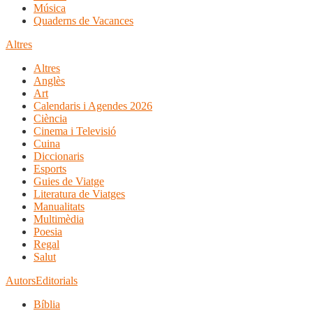
Música
Quaderns de Vacances
Altres
Altres
Anglès
Art
Calendaris i Agendes 2026
Ciència
Cinema i Televisió
Cuina
Diccionaris
Esports
Guies de Viatge
Literatura de Viatges
Manualitats
Multimèdia
Poesia
Regal
Salut
Autors
Editorials
Bíblia