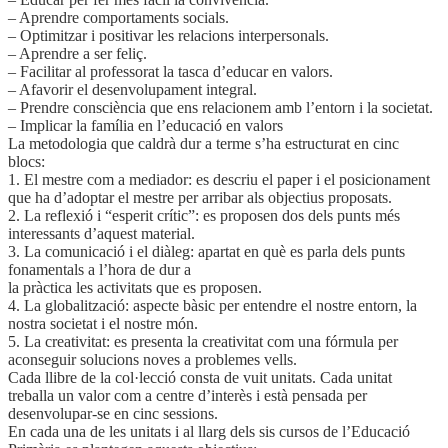
– Aprendre comportaments socials.
– Optimitzar i positivar les relacions interpersonals.
– Aprendre a ser feliç.
– Facilitar al professorat la tasca d’educar en valors.
– Afavorir el desenvolupament integral.
– Prendre consciència que ens relacionem amb l’entorn i la societat.
– Implicar la família en l’educació en valors
La metodologia que caldrà dur a terme s’ha estructurat en cinc
blocs:
1. El mestre com a mediador: es descriu el paper i el posicionament
que ha d’adoptar el mestre per arribar als objectius proposats.
2. La reflexió i “esperit crític”: es proposen dos dels punts més
interessants d’aquest material.
3. La comunicació i el diàleg: apartat en què es parla dels punts
fonamentals a l’hora de dur a
la pràctica les activitats que es proposen.
4. La globalització: aspecte bàsic per entendre el nostre entorn, la
nostra societat i el nostre món.
5. La creativitat: es presenta la creativitat com una fórmula per
aconseguir solucions noves a problemes vells.
Cada llibre de la col·lecció consta de vuit unitats. Cada unitat
treballa un valor com a centre d’interès i està pensada per
desenvolupar-se en cinc sessions.
En cada una de les unitats i al llarg dels sis cursos de l’Educació