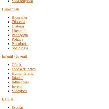
Vida religiosa
Humanitats
Biografies
Filosofia
Història
Literatura
Pedagogia
Política
Psicologia
Sociologia
Infantil / Juvenil
Còmic
Escola de pares
Humor Gràfic
Infantil
Influencers
Juvenil
Videojocs
Escolar
Escolar