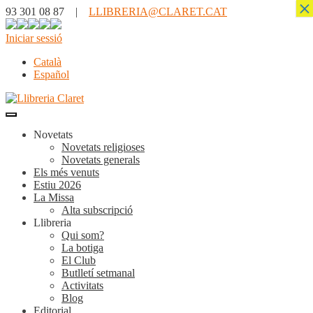
×
93 301 08 87 |
LLIBRERIA@CLARET.CAT
Iniciar sessió
Català
Español
Novetats
Novetats religioses
Novetats generals
Els més venuts
Estiu 2026
La Missa
Alta subscripció
Llibreria
Qui som?
La botiga
El Club
Butlletí setmanal
Activitats
Blog
Editorial