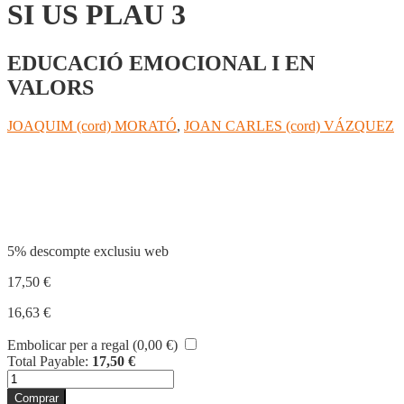
SI US PLAU 3
EDUCACIÓ EMOCIONAL I EN
VALORS
JOAQUIM (cord) MORATÓ
,
JOAN CARLES (cord) VÁZQUEZ
Compartir
5% descompte exclusiu web
17,50
€
16,63
€
Embolicar per a regal (
0,00
€
)
Total Payable:
17,50
€
quantitat
de
Comprar