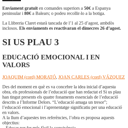
SI
US
Enviament gratuït
en comandes superiors a
50€
a Espanya
PLAU
peninsular i
80€
a Balears; o podeu recollir-lo a la botiga.
3
La Llibreria Claret estarà tancada de l’1 al 25 d’agost, ambdòs
inclosos.
Els enviaments es reactivaran el dimecres 26 d’agost.
SI US PLAU 3
EDUCACIÓ EMOCIONAL I EN
VALORS
JOAQUIM (cord) MORATÓ
,
JOAN CARLES (cord) VÁZQUEZ
Des del moment en què es va concebre la idea inicial d’aquesta
obra, els professionals de l’educació que han redactat el Si us plau
han tingut presents els quatre fonaments essencials de l’educació
descrits a l’Informe Delors. “L’educació amaga un tresor”;
l’educació emocional i l’aprenentatge significatiu per una educació
en valors.
A la llum d’aquestes tres referències, l’obra es proposa aquests
objectius:
– Educar per fer més fàcil la convivència.