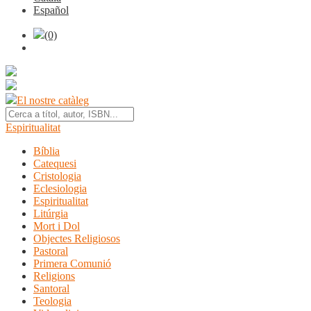
Español
(0)
El nostre catàleg
Espiritualitat
Bíblia
Catequesi
Cristologia
Eclesiologia
Espiritualitat
Litúrgia
Mort i Dol
Objectes Religiosos
Pastoral
Primera Comunió
Religions
Santoral
Teologia