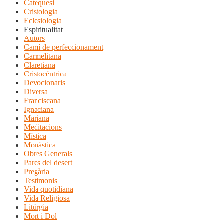
Catequesi
Cristologia
Eclesiologia
Espiritualitat
Autors
Camí de perfeccionament
Carmelitana
Claretiana
Cristocéntrica
Devocionaris
Diversa
Franciscana
Ignaciana
Mariana
Meditacions
Mística
Monàstica
Obres Generals
Pares del desert
Pregària
Testimonis
Vida quotidiana
Vida Religiosa
Litúrgia
Mort i Dol