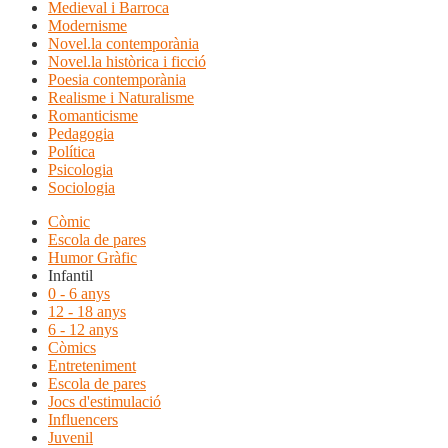
Medieval i Barroca
Modernisme
Novel.la contemporània
Novel.la històrica i ficció
Poesia contemporània
Realisme i Naturalisme
Romanticisme
Pedagogia
Política
Psicologia
Sociologia
Còmic
Escola de pares
Humor Gràfic
Infantil
0 - 6 anys
12 - 18 anys
6 - 12 anys
Còmics
Entreteniment
Escola de pares
Jocs d'estimulació
Influencers
Juvenil