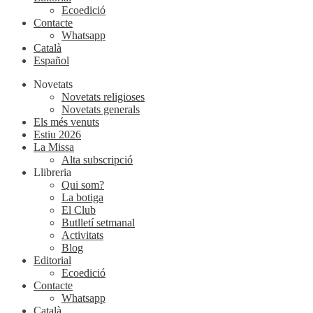
Ecoedició
Contacte
Whatsapp
Català
Español
Novetats
Novetats religioses
Novetats generals
Els més venuts
Estiu 2026
La Missa
Alta subscripció
Llibreria
Qui som?
La botiga
El Club
Butlletí setmanal
Activitats
Blog
Editorial
Ecoedició
Contacte
Whatsapp
Català