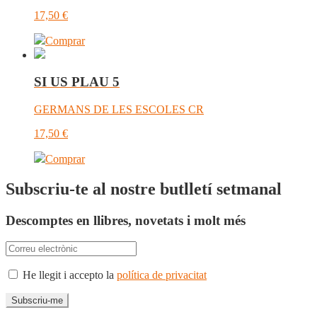
17,50
€
Comprar
SI US PLAU 5
GERMANS DE LES ESCOLES CR
17,50
€
Comprar
Subscriu-te al nostre butlletí setmanal
Descomptes en llibres, novetats i molt més
He llegit i accepto la
política de privacitat