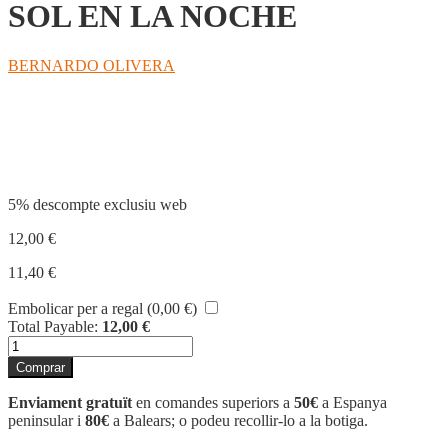
SOL EN LA NOCHE
BERNARDO OLIVERA
Compartir
5% descompte exclusiu web
12,00
€
11,40
€
Embolicar per a regal (
0,00
€
)
Total Payable:
12,00
€
quantitat
de
Comprar
SOL
EN
Enviament gratuït
en comandes superiors a
50€
a Espanya
LA
peninsular i
80€
a Balears; o podeu recollir-lo a la botiga.
NOCHE