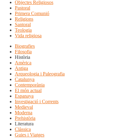
Objectes Religiosos
Pastoral
Primera Comunió
Religions
Santoral
Teologia
Vida religiosa
Biografies
Filosofia
Història
Amèrica
Antiga
Arqueologia i Paleografia
Catalunya
Contemporània
El món actual
Espanaya
Investigació i Corrents
Medieval
Moderna
Prehistòria
Literatura
Clàssica
Guies i Viatges