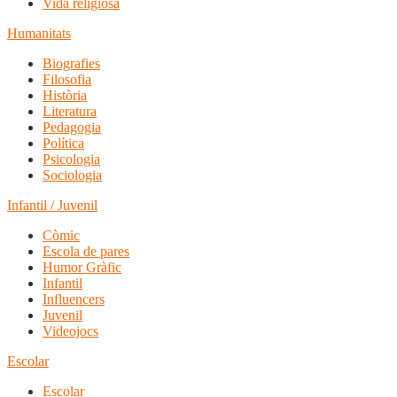
Vida religiosa
Humanitats
Biografies
Filosofia
Història
Literatura
Pedagogia
Política
Psicologia
Sociologia
Infantil / Juvenil
Còmic
Escola de pares
Humor Gràfic
Infantil
Influencers
Juvenil
Videojocs
Escolar
Escolar