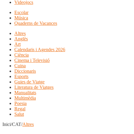
Videojocs
Escolar
Música
Quaderns de Vacances
Altres
Anglès
Art
Calendaris i Agendes 2026
Ciència
Cinema i Televisió
Cuina
Diccionaris
Esports
Guies de Viatge
Literatura de Viatges
Manualitats
Multimèdia
Poesia
Regal
Salut
Inici/CAT/
Altres