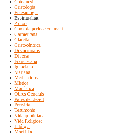
Catequesi
Cristologia
Eclesiologia
Espiritualitat
Autors
Camí de perfeccionament
Carmelitana
Claretiana
Cristocéntrica
Devocionaris
Diversa
Franciscana
Ignaciana
Mariana
Meditacions
Mística
Monàstica
Obres Generals
Pares del desert
Pregària
Testimonis
Vida quotidiana
Vida Religiosa
Litúrgia
Mort i Dol