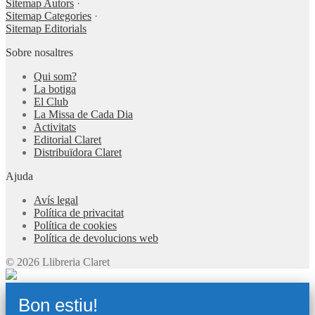
Sitemap Autors
·
Sitemap Categories
·
Sitemap Editorials
Sobre nosaltres
Qui som?
La botiga
El Club
La Missa de Cada Dia
Activitats
Editorial Claret
Distribuïdora Claret
Ajuda
Avís legal
Política de privacitat
Política de cookies
Política de devolucions web
© 2026 Llibreria Claret
Bon estiu!