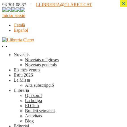
×
93 301 08 87 |
LLIBRERIA@CLARET.CAT
Iniciar sessió
Català
Español
Novetats
Novetats religioses
Novetats generals
Els més venuts
Estiu 2026
La Missa
Alta subscripció
Llibreria
Qui som?
La botiga
El Club
Butlletí setmanal
Activitats
Blog
Editorial