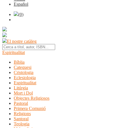
Español
(0)
El nostre catàleg
Espiritualitat
Bíblia
Catequesi
Cristologia
Eclesiologia
Espiritualitat
Litúrgia
Mort i Dol
Objectes Religiosos
Pastoral
Primera Comunió
Religions
Santoral
Teologia