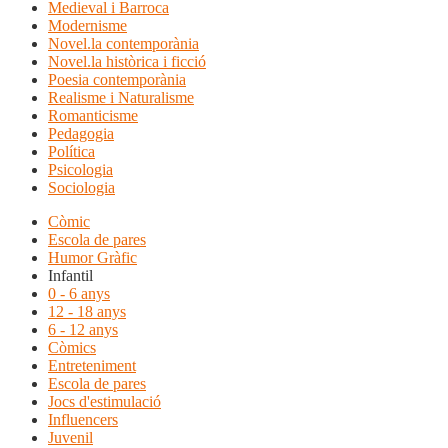
Medieval i Barroca
Modernisme
Novel.la contemporània
Novel.la històrica i ficció
Poesia contemporània
Realisme i Naturalisme
Romanticisme
Pedagogia
Política
Psicologia
Sociologia
Còmic
Escola de pares
Humor Gràfic
Infantil
0 - 6 anys
12 - 18 anys
6 - 12 anys
Còmics
Entreteniment
Escola de pares
Jocs d'estimulació
Influencers
Juvenil