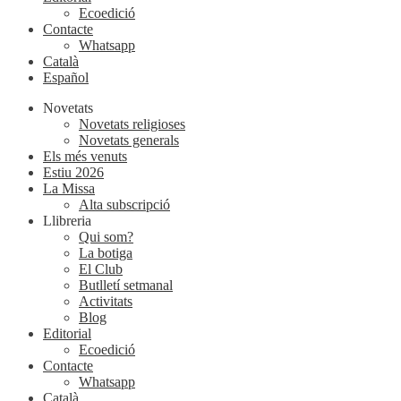
Ecoedició
Contacte
Whatsapp
Català
Español
Novetats
Novetats religioses
Novetats generals
Els més venuts
Estiu 2026
La Missa
Alta subscripció
Llibreria
Qui som?
La botiga
El Club
Butlletí setmanal
Activitats
Blog
Editorial
Ecoedició
Contacte
Whatsapp
Català