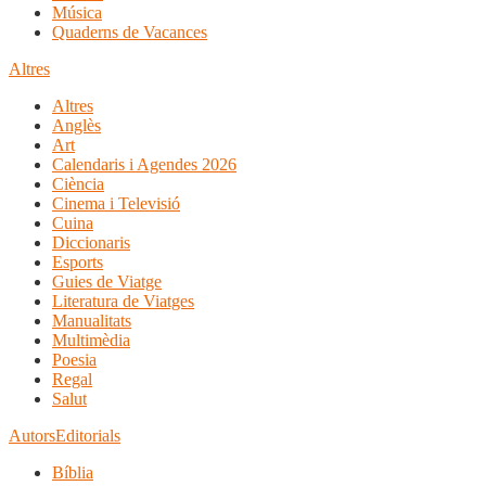
Música
Quaderns de Vacances
Altres
Altres
Anglès
Art
Calendaris i Agendes 2026
Ciència
Cinema i Televisió
Cuina
Diccionaris
Esports
Guies de Viatge
Literatura de Viatges
Manualitats
Multimèdia
Poesia
Regal
Salut
Autors
Editorials
Bíblia