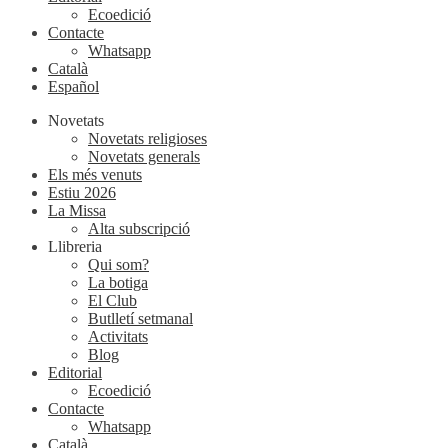
Ecoedició
Contacte
Whatsapp
Català
Español
Novetats
Novetats religioses
Novetats generals
Els més venuts
Estiu 2026
La Missa
Alta subscripció
Llibreria
Qui som?
La botiga
El Club
Butlletí setmanal
Activitats
Blog
Editorial
Ecoedició
Contacte
Whatsapp
Català