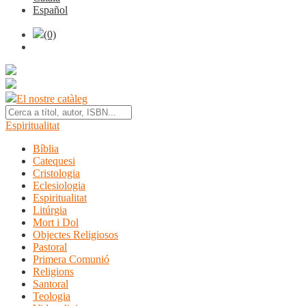
Español
(0)
El nostre catàleg
Espiritualitat
Bíblia
Catequesi
Cristologia
Eclesiologia
Espiritualitat
Litúrgia
Mort i Dol
Objectes Religiosos
Pastoral
Primera Comunió
Religions
Santoral
Teologia