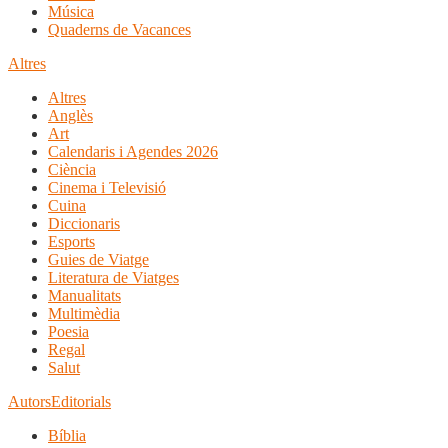
Música
Quaderns de Vacances
Altres
Altres
Anglès
Art
Calendaris i Agendes 2026
Ciència
Cinema i Televisió
Cuina
Diccionaris
Esports
Guies de Viatge
Literatura de Viatges
Manualitats
Multimèdia
Poesia
Regal
Salut
Autors
Editorials
Bíblia