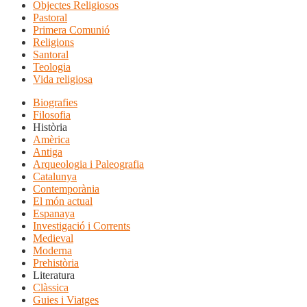
Objectes Religiosos
Pastoral
Primera Comunió
Religions
Santoral
Teologia
Vida religiosa
Biografies
Filosofia
Història
Amèrica
Antiga
Arqueologia i Paleografia
Catalunya
Contemporània
El món actual
Espanaya
Investigació i Corrents
Medieval
Moderna
Prehistòria
Literatura
Clàssica
Guies i Viatges