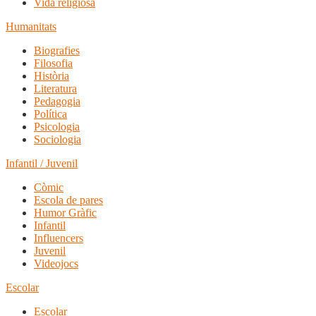
Vida religiosa
Humanitats
Biografies
Filosofia
Història
Literatura
Pedagogia
Política
Psicologia
Sociologia
Infantil / Juvenil
Còmic
Escola de pares
Humor Gràfic
Infantil
Influencers
Juvenil
Videojocs
Escolar
Escolar