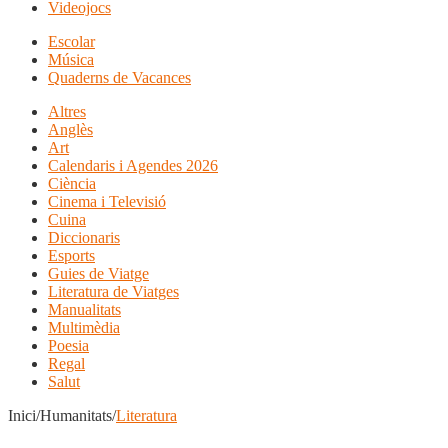
Videojocs
Escolar
Música
Quaderns de Vacances
Altres
Anglès
Art
Calendaris i Agendes 2026
Ciència
Cinema i Televisió
Cuina
Diccionaris
Esports
Guies de Viatge
Literatura de Viatges
Manualitats
Multimèdia
Poesia
Regal
Salut
Inici/Humanitats/
Literatura