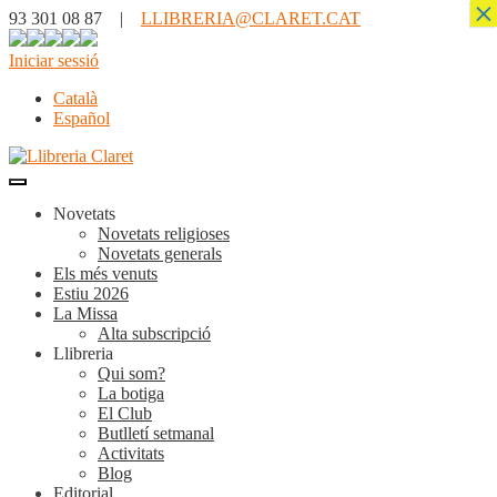
×
93 301 08 87 |
LLIBRERIA@CLARET.CAT
Iniciar sessió
Català
Español
Novetats
Novetats religioses
Novetats generals
Els més venuts
Estiu 2026
La Missa
Alta subscripció
Llibreria
Qui som?
La botiga
El Club
Butlletí setmanal
Activitats
Blog
Editorial