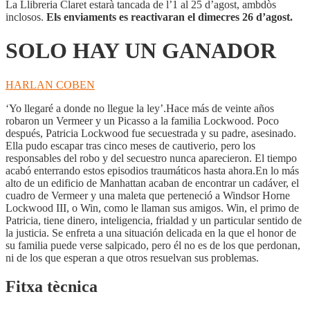
La Llibreria Claret estarà tancada de l’1 al 25 d’agost, ambdòs
inclosos.
Els enviaments es reactivaran el dimecres 26 d’agost.
SOLO HAY UN GANADOR
HARLAN COBEN
‘Yo llegaré a donde no llegue la ley’.Hace más de veinte años
robaron un Vermeer y un Picasso a la familia Lockwood. Poco
después, Patricia Lockwood fue secuestrada y su padre, asesinado.
Ella pudo escapar tras cinco meses de cautiverio, pero los
responsables del robo y del secuestro nunca aparecieron. El tiempo
acabó enterrando estos episodios traumáticos hasta ahora.En lo más
alto de un edificio de Manhattan acaban de encontrar un cadáver, el
cuadro de Vermeer y una maleta que perteneció a Windsor Horne
Lockwood III, o Win, como le llaman sus amigos. Win, el primo de
Patricia, tiene dinero, inteligencia, frialdad y un particular sentido de
la justicia. Se enfreta a una situación delicada en la que el honor de
su familia puede verse salpicado, pero él no es de los que perdonan,
ni de los que esperan a que otros resuelvan sus problemas.
Fitxa tècnica