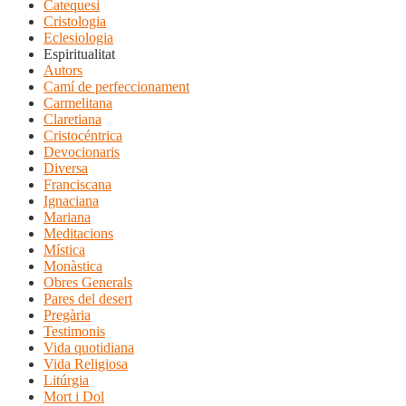
Catequesi
Cristologia
Eclesiologia
Espiritualitat
Autors
Camí de perfeccionament
Carmelitana
Claretiana
Cristocéntrica
Devocionaris
Diversa
Franciscana
Ignaciana
Mariana
Meditacions
Mística
Monàstica
Obres Generals
Pares del desert
Pregària
Testimonis
Vida quotidiana
Vida Religiosa
Litúrgia
Mort i Dol