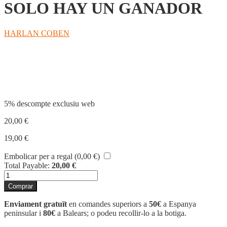
SOLO HAY UN GANADOR
HARLAN COBEN
Compartir
5% descompte exclusiu web
20,00
€
19,00
€
Embolicar per a regal (
0,00
€
)
Total Payable:
20,00
€
quantitat
de
Comprar
SOLO
HAY
Enviament gratuït
en comandes superiors a
50€
a Espanya
UN
peninsular i
80€
a Balears; o podeu recollir-lo a la botiga.
GANADOR