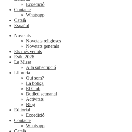
Ecoedició
Contacte
Whatsapp
Català
Español
Novetats
Novetats religioses
Novetats generals
Els més venuts
Estiu 2026
La Missa
Alta subscripció
Llibreria
Qui som?
La botiga
El Club
Butlletí setmanal
Activitats
Blog
Editorial
Ecoedició
Contacte
Whatsapp
Català