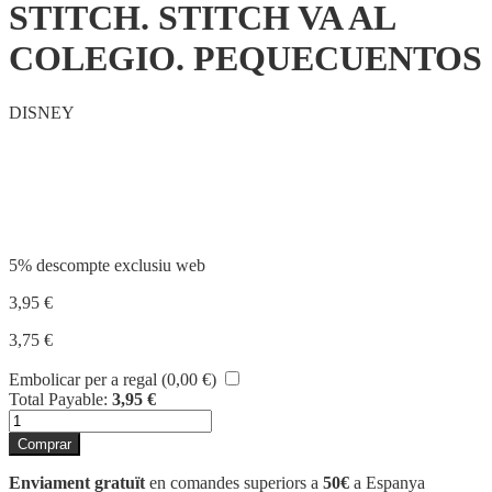
STITCH. STITCH VA AL
COLEGIO. PEQUECUENTOS
DISNEY
Compartir
5% descompte exclusiu web
3,95
€
3,75
€
Embolicar per a regal (
0,00
€
)
Total Payable:
3,95
€
quantitat
de
Comprar
STITCH.
STITCH
Enviament gratuït
en comandes superiors a
50€
a Espanya