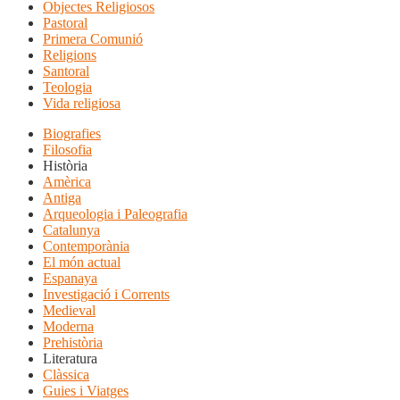
Objectes Religiosos
Pastoral
Primera Comunió
Religions
Santoral
Teologia
Vida religiosa
Biografies
Filosofia
Història
Amèrica
Antiga
Arqueologia i Paleografia
Catalunya
Contemporània
El món actual
Espanaya
Investigació i Corrents
Medieval
Moderna
Prehistòria
Literatura
Clàssica
Guies i Viatges