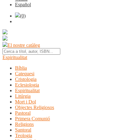
Español
(0)
El nostre catàleg
Espiritualitat
Bíblia
Catequesi
Cristologia
Eclesiologia
Espiritualitat
Litúrgia
Mort i Dol
Objectes Religiosos
Pastoral
Primera Comunió
Religions
Santoral
Teologia