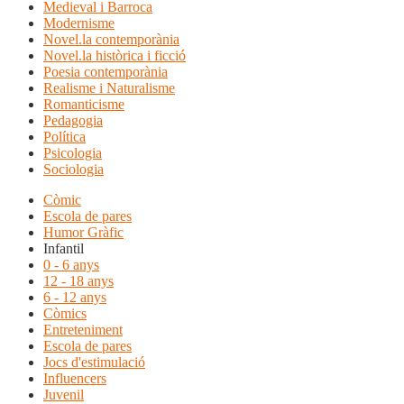
Medieval i Barroca
Modernisme
Novel.la contemporània
Novel.la històrica i ficció
Poesia contemporània
Realisme i Naturalisme
Romanticisme
Pedagogia
Política
Psicologia
Sociologia
Còmic
Escola de pares
Humor Gràfic
Infantil
0 - 6 anys
12 - 18 anys
6 - 12 anys
Còmics
Entreteniment
Escola de pares
Jocs d'estimulació
Influencers
Juvenil