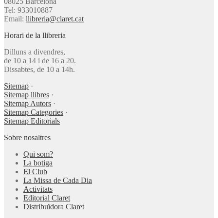
08025 Barcelona
Tel: 933010887
Email:
llibreria@claret.cat
Horari de la llibreria
Dilluns a divendres,
de 10 a 14 i de 16 a 20.
Dissabtes, de 10 a 14h.
Sitemap
·
Sitemap llibres
·
Sitemap Autors
·
Sitemap Categories
·
Sitemap Editorials
Sobre nosaltres
Qui som?
La botiga
El Club
La Missa de Cada Dia
Activitats
Editorial Claret
Distribuïdora Claret