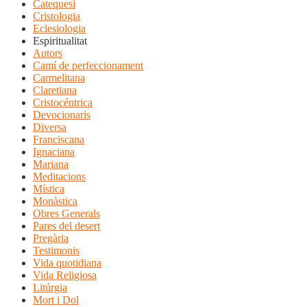
Catequesi
Cristologia
Eclesiologia
Espiritualitat
Autors
Camí de perfeccionament
Carmelitana
Claretiana
Cristocéntrica
Devocionaris
Diversa
Franciscana
Ignaciana
Mariana
Meditacions
Mística
Monàstica
Obres Generals
Pares del desert
Pregària
Testimonis
Vida quotidiana
Vida Religiosa
Litúrgia
Mort i Dol