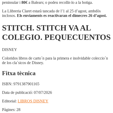
VA
peninsular i
80€
a Balears; o podeu recollir-lo a la botiga.
AL
COLEGIO.
La Llibreria Claret estarà tancada de l’1 al 25 d’agost, ambdòs
PEQUECUENTOS
inclosos.
Els enviaments es reactivaran el dimecres 26 d’agost.
STITCH. STITCH VA AL
COLEGIO. PEQUECUENTOS
DISNEY
Coloridos libros de carto´n para la primera e inolvidable coleccio´n
de los cla´sicos de Disney.
Fitxa tècnica
ISBN:
9791387901165
Data de publicació:
07/07/2026
Editorial:
LIBROS DISNEY
Pàgines:
28