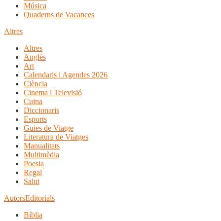
Música
Quaderns de Vacances
Altres
Altres
Anglès
Art
Calendaris i Agendes 2026
Ciència
Cinema i Televisió
Cuina
Diccionaris
Esports
Guies de Viatge
Literatura de Viatges
Manualitats
Multimèdia
Poesia
Regal
Salut
Autors
Editorials
Bíblia