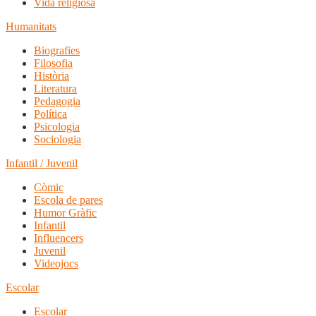
Vida religiosa
Humanitats
Biografies
Filosofia
Història
Literatura
Pedagogia
Política
Psicologia
Sociologia
Infantil / Juvenil
Còmic
Escola de pares
Humor Gràfic
Infantil
Influencers
Juvenil
Videojocs
Escolar
Escolar