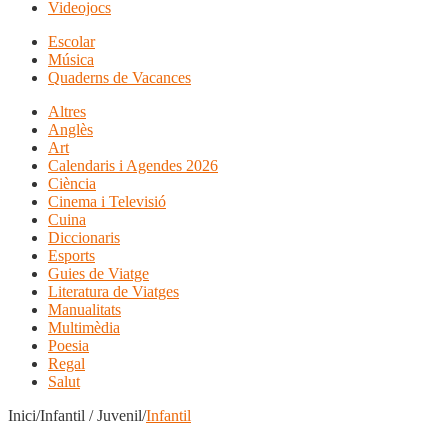
Videojocs
Escolar
Música
Quaderns de Vacances
Altres
Anglès
Art
Calendaris i Agendes 2026
Ciència
Cinema i Televisió
Cuina
Diccionaris
Esports
Guies de Viatge
Literatura de Viatges
Manualitats
Multimèdia
Poesia
Regal
Salut
Inici/Infantil / Juvenil/
Infantil