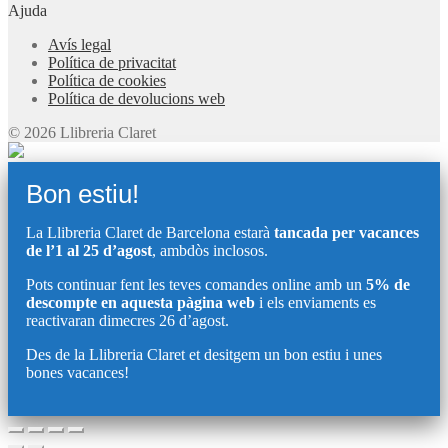
Ajuda
Avís legal
Política de privacitat
Política de cookies
Política de devolucions web
© 2026 Llibreria Claret
Bon estiu!
La Llibreria Claret de Barcelona estarà
tancada per vacances
de l’1 al 25 d’agost
, ambdòs inclosos.
Pots continuar fent les teves comandes online amb un
5% de
descompte en aquesta pàgina web
i els enviaments es
reactivaran dimecres 26 d’agost.
Des de la Llibreria Claret et desitgem un bon estiu i unes
bones vacances!