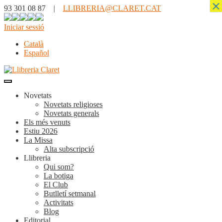
×
93 301 08 87 |
LLIBRERIA@CLARET.CAT
Iniciar sessió
Català
Español
Novetats
Novetats religioses
Novetats generals
Els més venuts
Estiu 2026
La Missa
Alta subscripció
Llibreria
Qui som?
La botiga
El Club
Butlletí setmanal
Activitats
Blog
Editorial