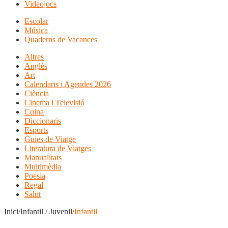
Videojocs
Escolar
Música
Quaderns de Vacances
Altres
Anglès
Art
Calendaris i Agendes 2026
Ciència
Cinema i Televisió
Cuina
Diccionaris
Esports
Guies de Viatge
Literatura de Viatges
Manualitats
Multimèdia
Poesia
Regal
Salut
Inici/Infantil / Juvenil/
Infantil