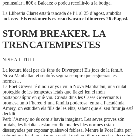
LA
peninsular i
80€
a Balears; o podeu recollir-lo a la botiga.
TRENCATEMPESTES
La Llibreria Claret estarà tancada de l’1 al 25 d’agost, ambdòs
inclosos.
Els enviaments es reactivaran el dimecres 26 d’agost.
STORM BREAKER. LA
TRENCATEMPESTES
NISHA J. TULI
La lectura ideal per als fans de Divergent i Els jocs de la fam.A
Nova Manhattan et sentiràs segura sempre que segueixis les
normes…
La Poet Graves té dinou anys i viu a Nova Manhattan, una ciutat
protegida de les tempestes letals que flagel·len el món
postapocalíptic en què viu. Criada dins les Cases Governants i
promesa amb l’hereu d’una família poderosa, entra a l’acadèmia
Amery, on estudien els fills de les elits, sabent que el seu futur ja està
decidit.
Però l’Amery no és com s’havia imaginat. Les seves proves són
brutals, les lleialtats estan condicionades i les normes estan
dissenyades per exposar qualsevol feblesa. Mentre la Poet lluita per
sobreviure, ha d’amagar una veritat molt perillosa que si es descobrís