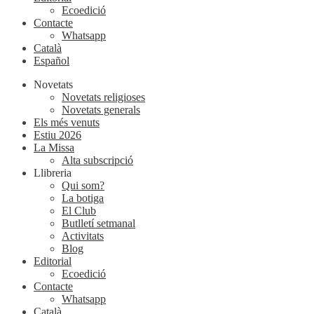
Ecoedició
Contacte
Whatsapp
Català
Español
Novetats
Novetats religioses
Novetats generals
Els més venuts
Estiu 2026
La Missa
Alta subscripció
Llibreria
Qui som?
La botiga
El Club
Butlletí setmanal
Activitats
Blog
Editorial
Ecoedició
Contacte
Whatsapp
Català