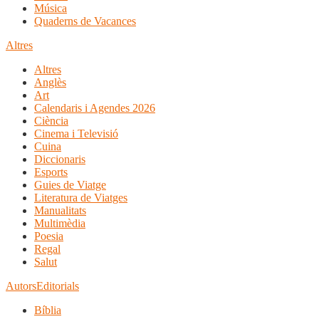
Música
Quaderns de Vacances
Altres
Altres
Anglès
Art
Calendaris i Agendes 2026
Ciència
Cinema i Televisió
Cuina
Diccionaris
Esports
Guies de Viatge
Literatura de Viatges
Manualitats
Multimèdia
Poesia
Regal
Salut
Autors
Editorials
Bíblia