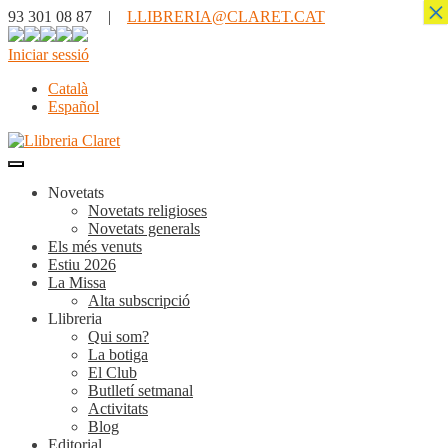
×
93 301 08 87 |
LLIBRERIA@CLARET.CAT
Iniciar sessió
Català
Español
Novetats
Novetats religioses
Novetats generals
Els més venuts
Estiu 2026
La Missa
Alta subscripció
Llibreria
Qui som?
La botiga
El Club
Butlletí setmanal
Activitats
Blog
Editorial