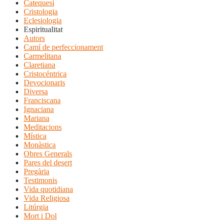
Catequesi
Cristologia
Eclesiologia
Espiritualitat
Autors
Camí de perfeccionament
Carmelitana
Claretiana
Cristocéntrica
Devocionaris
Diversa
Franciscana
Ignaciana
Mariana
Meditacions
Mística
Monàstica
Obres Generals
Pares del desert
Pregària
Testimonis
Vida quotidiana
Vida Religiosa
Litúrgia
Mort i Dol