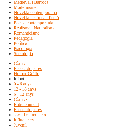
Medieval i Barroca
Modernisme
Novel.la contemporània
Novel.la històrica i ficció
Poesia contemporània
Realisme i Naturalisme
Romanticisme
Pedagogia
Política
Psicologia
Sociologia
Còmic
Escola de pares
Humor Gràfic
Infantil
0 - 6 anys
12 - 18 anys
6 - 12 anys
Còmics
Entreteniment
Escola de pares
Jocs d'estimulació
Influencers
Juvenil