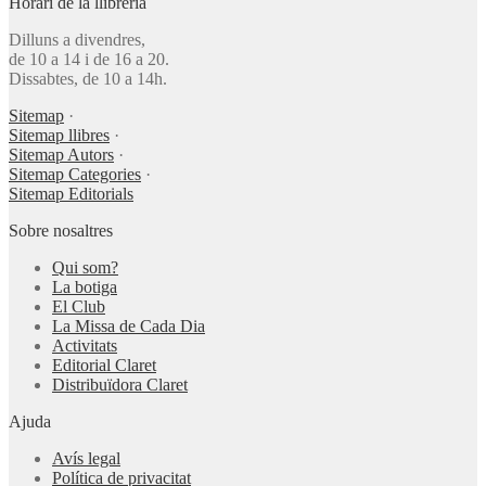
Horari de la llibreria
Dilluns a divendres,
de 10 a 14 i de 16 a 20.
Dissabtes, de 10 a 14h.
Sitemap
·
Sitemap llibres
·
Sitemap Autors
·
Sitemap Categories
·
Sitemap Editorials
Sobre nosaltres
Qui som?
La botiga
El Club
La Missa de Cada Dia
Activitats
Editorial Claret
Distribuïdora Claret
Ajuda
Avís legal
Política de privacitat