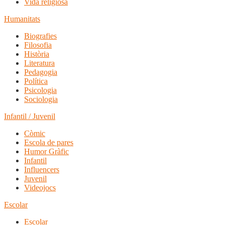
Vida religiosa
Humanitats
Biografies
Filosofia
Història
Literatura
Pedagogia
Política
Psicologia
Sociologia
Infantil / Juvenil
Còmic
Escola de pares
Humor Gràfic
Infantil
Influencers
Juvenil
Videojocs
Escolar
Escolar