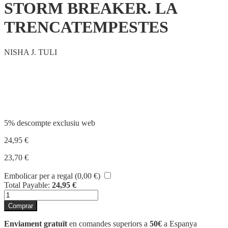
STORM BREAKER. LA
TRENCATEMPESTES
NISHA J. TULI
Compartir
5% descompte exclusiu web
24,95
€
23,70
€
Embolicar per a regal (
0,00
€
)
Total Payable:
24,95
€
quantitat
de
Comprar
STORM
BREAKER.
Enviament gratuït
en comandes superiors a
50€
a Espanya