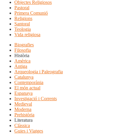
Objectes Religiosos
Pastoral
Primera Comunió
Religions
Santoral
Teologia
Vida religiosa
Biografies
Filosofia
Història
Amèrica
Antiga
Arqueologia i Paleografia
Catalunya
Contemporània
El món actual
Espanaya
Investigació i Corrents
Medieval
Moderna
Prehistòria
Literatura
Clàssica
Guies i Viatges