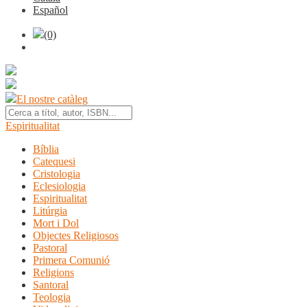
Español
(0)
El nostre catàleg
Espiritualitat
Bíblia
Catequesi
Cristologia
Eclesiologia
Espiritualitat
Litúrgia
Mort i Dol
Objectes Religiosos
Pastoral
Primera Comunió
Religions
Santoral
Teologia