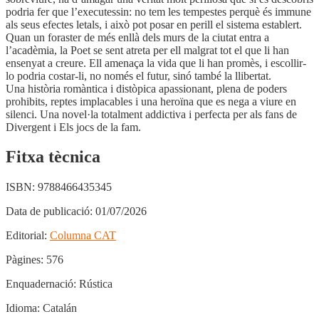
podria fer que l’executessin: no tem les tempestes perquè és immune
als seus efectes letals, i això pot posar en perill el sistema establert.
Quan un foraster de més enllà dels murs de la ciutat entra a
l’acadèmia, la Poet se sent atreta per ell malgrat tot el que li han
ensenyat a creure. Ell amenaça la vida que li han promès, i escollir-
lo podria costar-li, no només el futur, sinó també la llibertat.
Una història romàntica i distòpica apassionant, plena de poders
prohibits, reptes implacables i una heroïna que es nega a viure en
silenci. Una novel·la totalment addictiva i perfecta per als fans de
Divergent i Els jocs de la fam.
Fitxa tècnica
ISBN:
9788466435345
Data de publicació:
01/07/2026
Editorial:
Columna CAT
Pàgines:
576
Enquadernació:
Rústica
Idioma:
Catalán