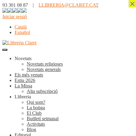
×
93 301 08 87 |
LLIBRERIA@CLARET.CAT
Iniciar sessió
Català
Español
Novetats
Novetats religioses
Novetats generals
Els més venuts
Estiu 2026
La Missa
Alta subscripció
Llibreria
Qui som?
La botiga
El Club
Butlletí setmanal
Activitats
Blog
Editorial