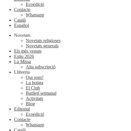
Ecoedició
Contacte
Whatsapp
Català
Español
Novetats
Novetats religioses
Novetats generals
Els més venuts
Estiu 2026
La Missa
Alta subscripció
Llibreria
Qui som?
La botiga
El Club
Butlletí setmanal
Activitats
Blog
Editorial
Ecoedició
Contacte
Whatsapp
Català