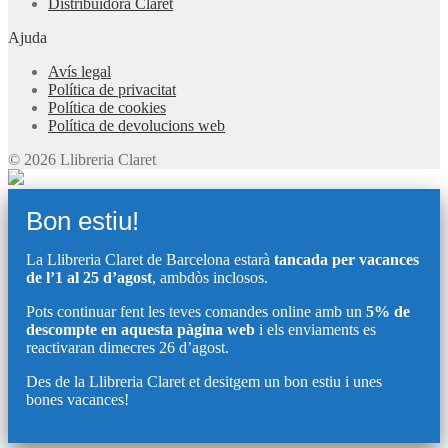
Distribuïdora Claret
Ajuda
Avís legal
Política de privacitat
Política de cookies
Política de devolucions web
© 2026 Llibreria Claret
Bon estiu!
La Llibreria Claret de Barcelona estarà
tancada per vacances
de l’1 al 25 d’agost
, ambdòs inclosos.
Pots continuar fent les teves comandes online amb un
5% de
descompte en aquesta pàgina web
i els enviaments es
reactivaran dimecres 26 d’agost.
Des de la Llibreria Claret et desitgem un bon estiu i unes
bones vacances!