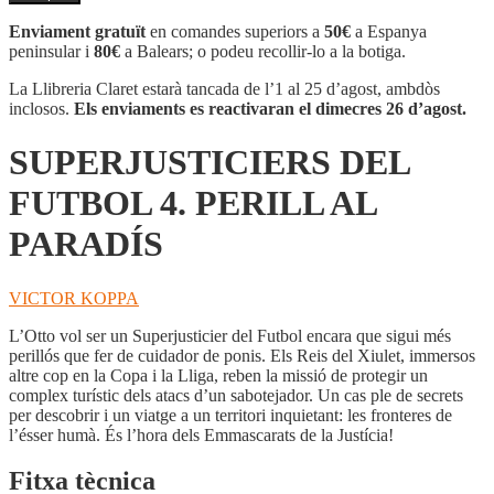
SUPERJUSTICIERS
DEL
Enviament gratuït
en comandes superiors a
50€
a Espanya
FUTBOL
peninsular i
80€
a Balears; o podeu recollir-lo a la botiga.
4.
PERILL
La Llibreria Claret estarà tancada de l’1 al 25 d’agost, ambdòs
AL
inclosos.
Els enviaments es reactivaran el dimecres 26 d’agost.
PARADÍS
SUPERJUSTICIERS DEL
FUTBOL 4. PERILL AL
PARADÍS
VICTOR KOPPA
L’Otto vol ser un Superjusticier del Futbol encara que sigui més
perillós que fer de cuidador de ponis. Els Reis del Xiulet, immersos
altre cop en la Copa i la Lliga, reben la missió de protegir un
complex turístic dels atacs d’un sabotejador. Un cas ple de secrets
per descobrir i un viatge a un territori inquietant: les fronteres de
l’ésser humà. És l’hora dels Emmascarats de la Justícia!
Fitxa tècnica