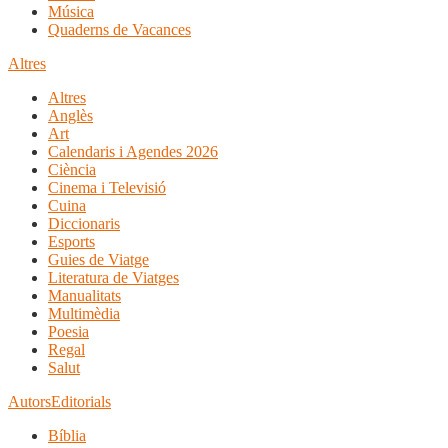
Música
Quaderns de Vacances
Altres
Altres
Anglès
Art
Calendaris i Agendes 2026
Ciència
Cinema i Televisió
Cuina
Diccionaris
Esports
Guies de Viatge
Literatura de Viatges
Manualitats
Multimèdia
Poesia
Regal
Salut
Autors
Editorials
Bíblia