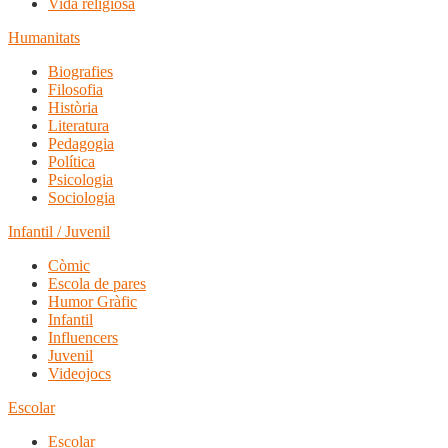
Vida religiosa
Humanitats
Biografies
Filosofia
Història
Literatura
Pedagogia
Política
Psicologia
Sociologia
Infantil / Juvenil
Còmic
Escola de pares
Humor Gràfic
Infantil
Influencers
Juvenil
Videojocs
Escolar
Escolar