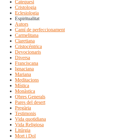
Catequesi
Cristologia
Eclesiologia
Espiritualitat
Autors
Camí de perfeccionament
Carmelitana
Claretiana
Cristocéntrica
Devocionaris
Diversa
Franciscana
Ignaciana
Mariana
Meditacions
Mística
Monàstica
Obres Generals
Pares del desert
Pregària
Testimonis
Vida quotidiana
Vida Religiosa
Litúrgia
Mort i Dol