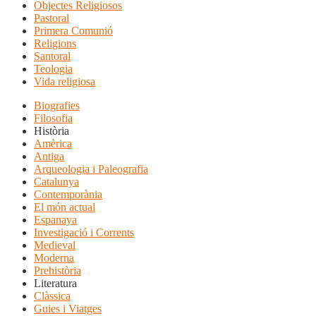
Objectes Religiosos
Pastoral
Primera Comunió
Religions
Santoral
Teologia
Vida religiosa
Biografies
Filosofia
Història
Amèrica
Antiga
Arqueologia i Paleografia
Catalunya
Contemporània
El món actual
Espanaya
Investigació i Corrents
Medieval
Moderna
Prehistòria
Literatura
Clàssica
Guies i Viatges