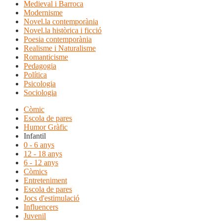
Medieval i Barroca
Modernisme
Novel.la contemporània
Novel.la històrica i ficció
Poesia contemporània
Realisme i Naturalisme
Romanticisme
Pedagogia
Política
Psicologia
Sociologia
Còmic
Escola de pares
Humor Gràfic
Infantil
0 - 6 anys
12 - 18 anys
6 - 12 anys
Còmics
Entreteniment
Escola de pares
Jocs d'estimulació
Influencers
Juvenil