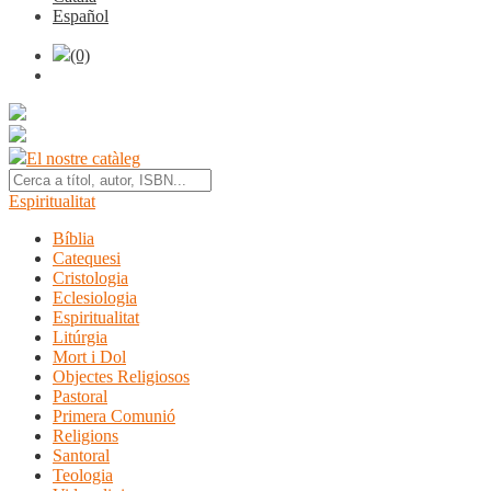
Español
(0)
El nostre catàleg
Espiritualitat
Bíblia
Catequesi
Cristologia
Eclesiologia
Espiritualitat
Litúrgia
Mort i Dol
Objectes Religiosos
Pastoral
Primera Comunió
Religions
Santoral
Teologia