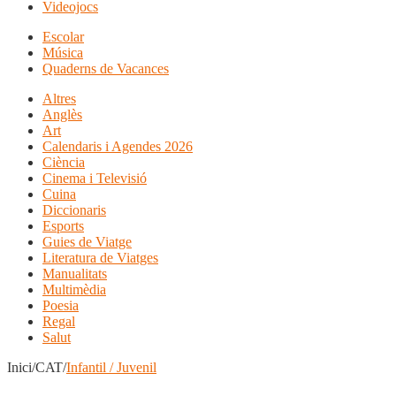
Videojocs
Escolar
Música
Quaderns de Vacances
Altres
Anglès
Art
Calendaris i Agendes 2026
Ciència
Cinema i Televisió
Cuina
Diccionaris
Esports
Guies de Viatge
Literatura de Viatges
Manualitats
Multimèdia
Poesia
Regal
Salut
Inici/CAT/
Infantil / Juvenil