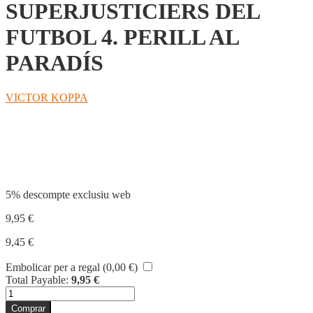
SUPERJUSTICIERS DEL
FUTBOL 4. PERILL AL
PARADÍS
VICTOR KOPPA
Compartir
5% descompte exclusiu web
9,95
€
9,45
€
Embolicar per a regal (
0,00
€
)
Total Payable:
9,95
€
quantitat
de
Comprar