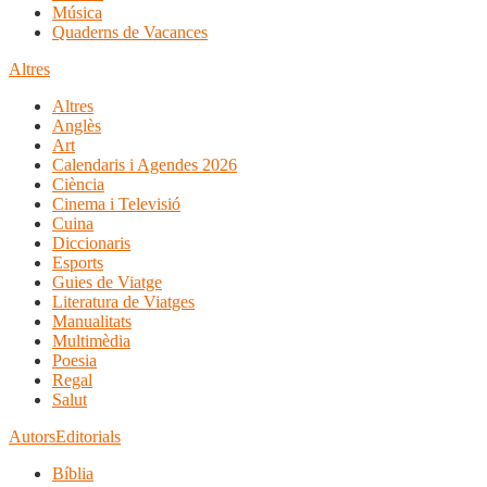
Música
Quaderns de Vacances
Altres
Altres
Anglès
Art
Calendaris i Agendes 2026
Ciència
Cinema i Televisió
Cuina
Diccionaris
Esports
Guies de Viatge
Literatura de Viatges
Manualitats
Multimèdia
Poesia
Regal
Salut
Autors
Editorials
Bíblia