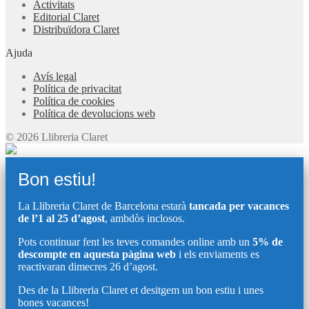
Activitats
Editorial Claret
Distribuïdora Claret
Ajuda
Avís legal
Política de privacitat
Política de cookies
Política de devolucions web
© 2026 Llibreria Claret
Bon estiu!
La Llibreria Claret de Barcelona estarà
tancada per vacances
de l’1 al 25 d’agost
, ambdòs inclosos.
Pots continuar fent les teves comandes online amb un
5% de
descompte en aquesta pàgina web
i els enviaments es
reactivaran dimecres 26 d’agost.
Des de la Llibreria Claret et desitgem un bon estiu i unes
bones vacances!