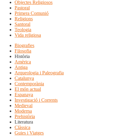
Objectes Religiosos
Pastoral
Primera Comunió
Religions
Santoral
Teologia
Vida religiosa
Biografies
Filosofia
Història
Amèrica
Antiga
Arqueologia i Paleografia
Catalunya
Contemporània
El món actual
Espanaya
Investigació i Corrents
Medieval
Moderna
Prehistòria
Literatura
Clàssica
Guies i Viatges