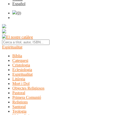
Español
(0)
El nostre catàleg
Espiritualitat
Bíblia
Catequesi
Cristologia
Eclesiologia
Espiritualitat
Litúrgia
Mort i Dol
Objectes Religiosos
Pastoral
Primera Comunió
Religions
Santoral
Teologia