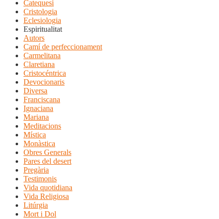
Catequesi
Cristologia
Eclesiologia
Espiritualitat
Autors
Camí de perfeccionament
Carmelitana
Claretiana
Cristocéntrica
Devocionaris
Diversa
Franciscana
Ignaciana
Mariana
Meditacions
Mística
Monàstica
Obres Generals
Pares del desert
Pregària
Testimonis
Vida quotidiana
Vida Religiosa
Litúrgia
Mort i Dol