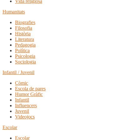
Vida religiosa
Humanitats
Biografies
Filosofia
Història
Literatura
Pedagogia
Política
Psicologia
Sociologia
Infantil / Juvenil
Còmic
Escola de pares
Humor Gràfic
Infantil
Influencers
Juvenil
Videojocs
Escolar
Escolar