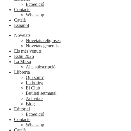
Ecoedició
Contacte
Whatsapp
Català
Español
Novetats
Novetats religioses
Novetats generals
Els més venuts
Estiu 2026
La Missa
Alta subscripció
Llibreria
Qui som?
La botiga
El Club
Butlletí setmanal
Activitats
Blog
Editorial
Ecoedició
Contacte
Whatsapp
Català