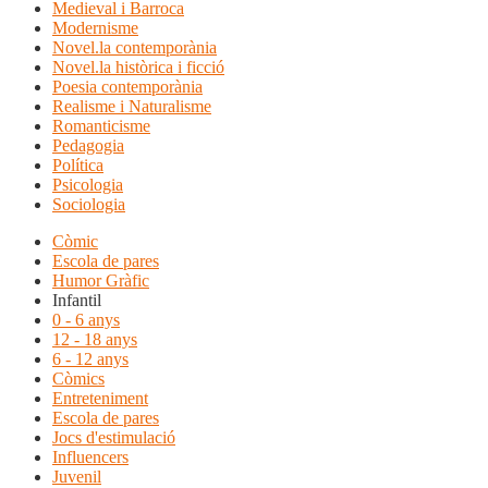
Medieval i Barroca
Modernisme
Novel.la contemporània
Novel.la històrica i ficció
Poesia contemporània
Realisme i Naturalisme
Romanticisme
Pedagogia
Política
Psicologia
Sociologia
Còmic
Escola de pares
Humor Gràfic
Infantil
0 - 6 anys
12 - 18 anys
6 - 12 anys
Còmics
Entreteniment
Escola de pares
Jocs d'estimulació
Influencers
Juvenil