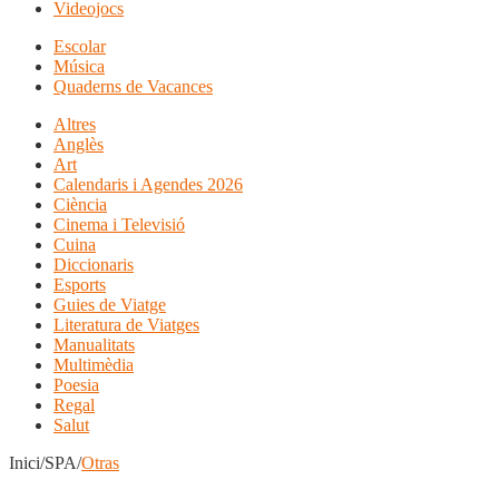
Videojocs
Escolar
Música
Quaderns de Vacances
Altres
Anglès
Art
Calendaris i Agendes 2026
Ciència
Cinema i Televisió
Cuina
Diccionaris
Esports
Guies de Viatge
Literatura de Viatges
Manualitats
Multimèdia
Poesia
Regal
Salut
Inici/SPA/
Otras