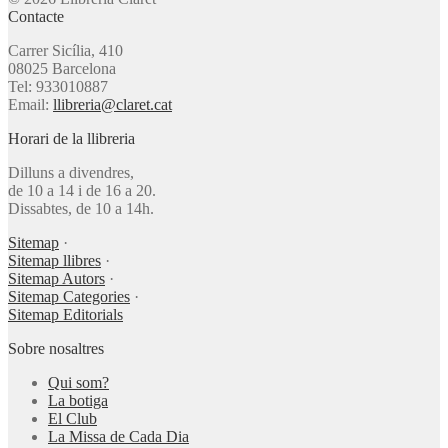
Contacte
Carrer Sicília, 410
08025 Barcelona
Tel: 933010887
Email:
llibreria@claret.cat
Horari de la llibreria
Dilluns a divendres,
de 10 a 14 i de 16 a 20.
Dissabtes, de 10 a 14h.
Sitemap
·
Sitemap llibres
·
Sitemap Autors
·
Sitemap Categories
·
Sitemap Editorials
Sobre nosaltres
Qui som?
La botiga
El Club
La Missa de Cada Dia