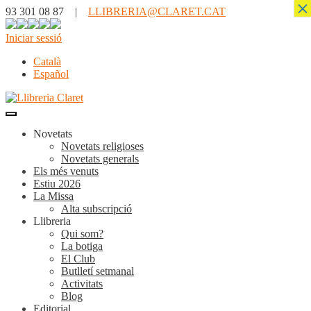
×
93 301 08 87 |
LLIBRERIA@CLARET.CAT
Iniciar sessió
Català
Español
Novetats
Novetats religioses
Novetats generals
Els més venuts
Estiu 2026
La Missa
Alta subscripció
Llibreria
Qui som?
La botiga
El Club
Butlletí setmanal
Activitats
Blog
Editorial