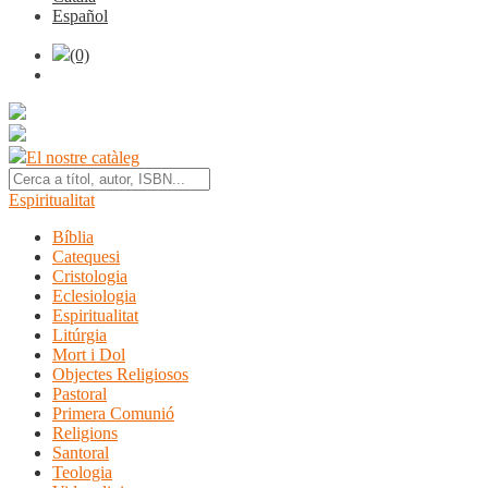
Español
(0)
El nostre catàleg
Espiritualitat
Bíblia
Catequesi
Cristologia
Eclesiologia
Espiritualitat
Litúrgia
Mort i Dol
Objectes Religiosos
Pastoral
Primera Comunió
Religions
Santoral
Teologia