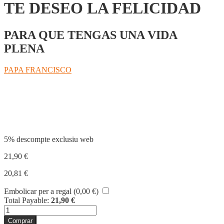
TE DESEO LA FELICIDAD
PARA QUE TENGAS UNA VIDA
PLENA
PAPA FRANCISCO
Compartir
5% descompte exclusiu web
21,90
€
20,81
€
Embolicar per a regal (
0,00
€
)
Total Payable:
21,90
€
quantitat
de
Comprar