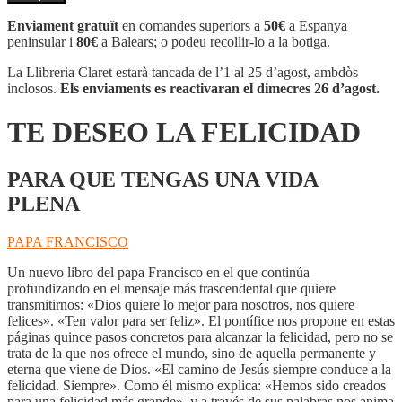
TE
DESEO
Enviament gratuït
en comandes superiors a
50€
a Espanya
LA
peninsular i
80€
a Balears; o podeu recollir-lo a la botiga.
FELICIDAD
La Llibreria Claret estarà tancada de l’1 al 25 d’agost, ambdòs
inclosos.
Els enviaments es reactivaran el dimecres 26 d’agost.
TE DESEO LA FELICIDAD
PARA QUE TENGAS UNA VIDA
PLENA
PAPA FRANCISCO
Un nuevo libro del papa Francisco en el que continúa
profundizando en el mensaje más trascendental que quiere
transmitirnos: «Dios quiere lo mejor para nosotros, nos quiere
felices». «Ten valor para ser feliz». El pontífice nos propone en estas
páginas quince pasos concretos para alcanzar la felicidad, pero no se
trata de la que nos ofrece el mundo, sino de aquella permanente y
eterna que viene de Dios. «El camino de Jesús siempre conduce a la
felicidad. Siempre». Como él mismo explica: «Hemos sido creados
para una felicidad más grande», y a través de sus palabras nos anima