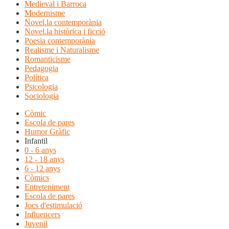
Medieval i Barroca
Modernisme
Novel.la contemporània
Novel.la històrica i ficció
Poesia contemporània
Realisme i Naturalisme
Romanticisme
Pedagogia
Política
Psicologia
Sociologia
Còmic
Escola de pares
Humor Gràfic
Infantil
0 - 6 anys
12 - 18 anys
6 - 12 anys
Còmics
Entreteniment
Escola de pares
Jocs d'estimulació
Influencers
Juvenil