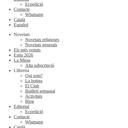
Ecoedició
Contacte
Whatsapp
Català
Español
Novetats
Novetats religioses
Novetats generals
Els més venuts
Estiu 2026
La Missa
Alta subscripció
Llibreria
Qui som?
La botiga
El Club
Butlletí setmanal
Activitats
Blog
Editorial
Ecoedició
Contacte
Whatsapp
Català