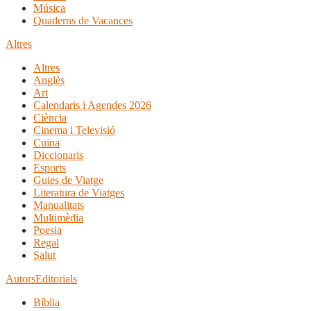
Música
Quaderns de Vacances
Altres
Altres
Anglès
Art
Calendaris i Agendes 2026
Ciència
Cinema i Televisió
Cuina
Diccionaris
Esports
Guies de Viatge
Literatura de Viatges
Manualitats
Multimèdia
Poesia
Regal
Salut
Autors
Editorials
Bíblia