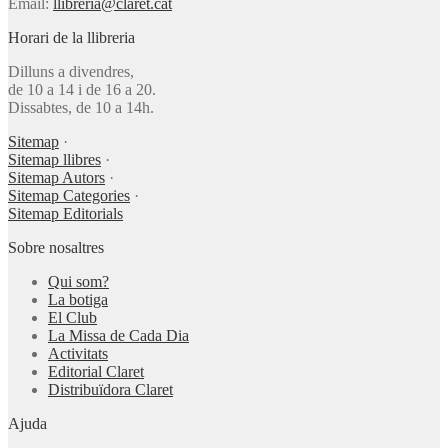
Email:
llibreria@claret.cat
Horari de la llibreria
Dilluns a divendres,
de 10 a 14 i de 16 a 20.
Dissabtes, de 10 a 14h.
Sitemap
·
Sitemap llibres
·
Sitemap Autors
·
Sitemap Categories
·
Sitemap Editorials
Sobre nosaltres
Qui som?
La botiga
El Club
La Missa de Cada Dia
Activitats
Editorial Claret
Distribuïdora Claret
Ajuda