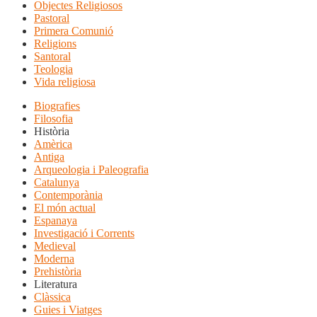
Objectes Religiosos
Pastoral
Primera Comunió
Religions
Santoral
Teologia
Vida religiosa
Biografies
Filosofia
Història
Amèrica
Antiga
Arqueologia i Paleografia
Catalunya
Contemporània
El món actual
Espanaya
Investigació i Corrents
Medieval
Moderna
Prehistòria
Literatura
Clàssica
Guies i Viatges