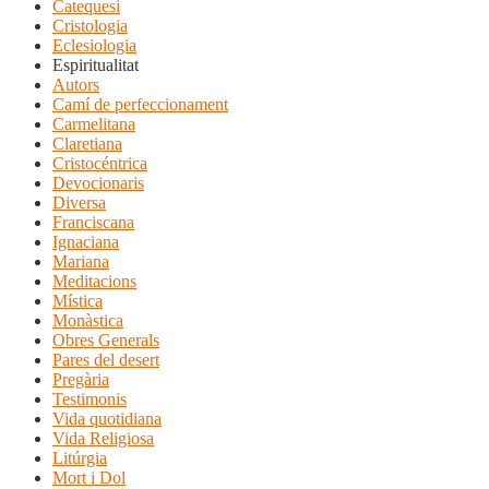
Catequesi
Cristologia
Eclesiologia
Espiritualitat
Autors
Camí de perfeccionament
Carmelitana
Claretiana
Cristocéntrica
Devocionaris
Diversa
Franciscana
Ignaciana
Mariana
Meditacions
Mística
Monàstica
Obres Generals
Pares del desert
Pregària
Testimonis
Vida quotidiana
Vida Religiosa
Litúrgia
Mort i Dol