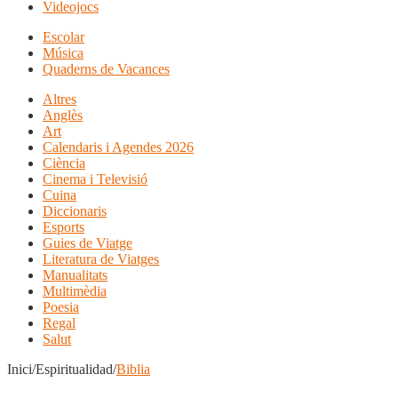
Videojocs
Escolar
Música
Quaderns de Vacances
Altres
Anglès
Art
Calendaris i Agendes 2026
Ciència
Cinema i Televisió
Cuina
Diccionaris
Esports
Guies de Viatge
Literatura de Viatges
Manualitats
Multimèdia
Poesia
Regal
Salut
Inici/Espiritualidad/
Biblia