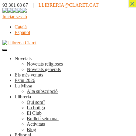
×
93 301 08 87 |
LLIBRERIA@CLARET.CAT
Iniciar sessió
Català
Español
Novetats
Novetats religioses
Novetats generals
Els més venuts
Estiu 2026
La Missa
Alta subscripció
Llibreria
Qui som?
La botiga
El Club
Butlletí setmanal
Activitats
Blog
Editorial