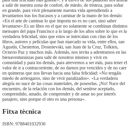
a salir de nuestra zona de confort, de miedo, de tristeza, para soñar
en grande, para vivir plenamente nuestra vida aprendiendo a
levantarnos tras los fracasos y a caminar de la mano de los demás:
«En el arte de caminar lo que importa no es no caer, sino saber
levantarse».Es un libro en el que no solamente se combinan distintos
mensajes del papa Francisco a lo largo de los años sobre lo que es la
verdadera felicidad, sino que estos se intercalan con citas de los
libros, autores y películas que han marcado su vida, entre ellos, san
Agustín, Chesterton, Dostoievski, san Juan de la Cruz, Tolkien,
Octavio Paz y muchos más. Además, nos invita a adentrarnos en las
bienaventuranzas para salir de nosotros mismos y vivir en
comunidad y para los demás, para atrevernos a ser más, para tener el
valor de ir a contracorriente, de no darnos por vencidos y de no caer
en quimeras que nos llevan hacia una falsa felicidad: «No tengáis
miedo de arriesgaros, sino de vivir paralizados». «La verdadera
alegría no nace de las cosas materiales, de poseerlas. ¡No! Nace del
encuentro, de la relación con los demás, del sentirse aceptado,
comprendido, amado, de comprender y de amar no por interés
pasajero, sino porque el otro es una persona».
Fitxa tècnica
ISBN:
9788401032936