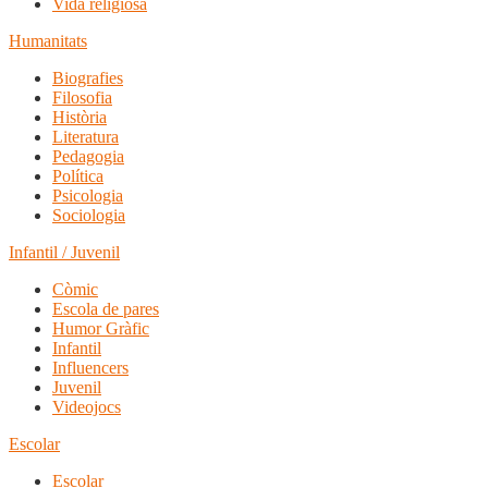
Vida religiosa
Humanitats
Biografies
Filosofia
Història
Literatura
Pedagogia
Política
Psicologia
Sociologia
Infantil / Juvenil
Còmic
Escola de pares
Humor Gràfic
Infantil
Influencers
Juvenil
Videojocs
Escolar
Escolar