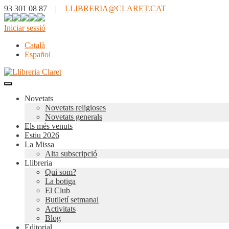
93 301 08 87 |
LLIBRERIA@CLARET.CAT
Iniciar sessió
Català
Español
Novetats
Novetats religioses
Novetats generals
Els més venuts
Estiu 2026
La Missa
Alta subscripció
Llibreria
Qui som?
La botiga
El Club
Butlletí setmanal
Activitats
Blog
Editorial