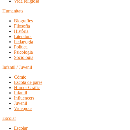
Vida religiosa
Humanitats
Biografies
Filosofia
Història
Literatura
Pedagogia
Política
Psicologia
Sociologia
Infantil / Juvenil
Còmic
Escola de pares
Humor Gràfic
Infantil
Influencers
Juvenil
Videojocs
Escolar
Escolar