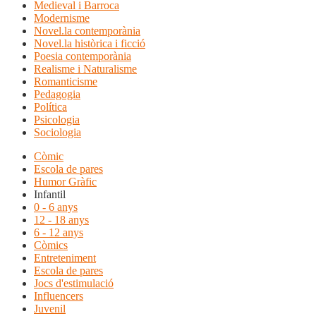
Medieval i Barroca
Modernisme
Novel.la contemporània
Novel.la històrica i ficció
Poesia contemporània
Realisme i Naturalisme
Romanticisme
Pedagogia
Política
Psicologia
Sociologia
Còmic
Escola de pares
Humor Gràfic
Infantil
0 - 6 anys
12 - 18 anys
6 - 12 anys
Còmics
Entreteniment
Escola de pares
Jocs d'estimulació
Influencers
Juvenil