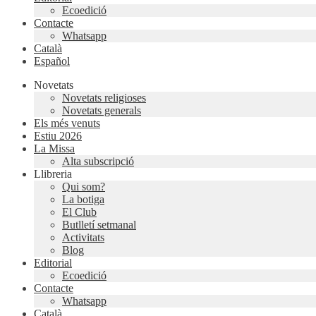
Ecoedició
Contacte
Whatsapp
Català
Español
Novetats
Novetats religioses
Novetats generals
Els més venuts
Estiu 2026
La Missa
Alta subscripció
Llibreria
Qui som?
La botiga
El Club
Butlletí setmanal
Activitats
Blog
Editorial
Ecoedició
Contacte
Whatsapp
Català