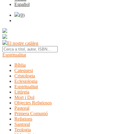
Español
(0)
El nostre catàleg
Espiritualitat
Bíblia
Catequesi
Cristologia
Eclesiologia
Espiritualitat
Litúrgia
Mort i Dol
Objectes Religiosos
Pastoral
Primera Comunió
Religions
Santoral
Teologia