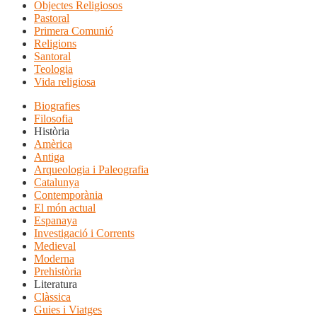
Objectes Religiosos
Pastoral
Primera Comunió
Religions
Santoral
Teologia
Vida religiosa
Biografies
Filosofia
Història
Amèrica
Antiga
Arqueologia i Paleografia
Catalunya
Contemporània
El món actual
Espanaya
Investigació i Corrents
Medieval
Moderna
Prehistòria
Literatura
Clàssica
Guies i Viatges