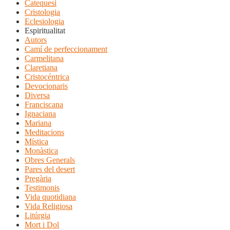
Catequesi
Cristologia
Eclesiologia
Espiritualitat
Autors
Camí de perfeccionament
Carmelitana
Claretiana
Cristocéntrica
Devocionaris
Diversa
Franciscana
Ignaciana
Mariana
Meditacions
Mística
Monàstica
Obres Generals
Pares del desert
Pregària
Testimonis
Vida quotidiana
Vida Religiosa
Litúrgia
Mort i Dol