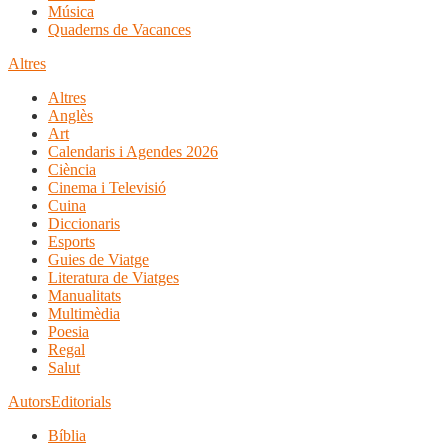
Música
Quaderns de Vacances
Altres
Altres
Anglès
Art
Calendaris i Agendes 2026
Ciència
Cinema i Televisió
Cuina
Diccionaris
Esports
Guies de Viatge
Literatura de Viatges
Manualitats
Multimèdia
Poesia
Regal
Salut
Autors
Editorials
Bíblia