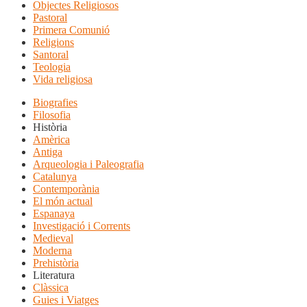
Objectes Religiosos
Pastoral
Primera Comunió
Religions
Santoral
Teologia
Vida religiosa
Biografies
Filosofia
Història
Amèrica
Antiga
Arqueologia i Paleografia
Catalunya
Contemporània
El món actual
Espanaya
Investigació i Corrents
Medieval
Moderna
Prehistòria
Literatura
Clàssica
Guies i Viatges