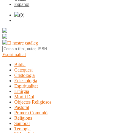
Español
(0)
El nostre catàleg
Espiritualitat
Bíblia
Catequesi
Cristologia
Eclesiologia
Espiritualitat
Litúrgia
Mort i Dol
Objectes Religiosos
Pastoral
Primera Comunió
Religions
Santoral
Teologia