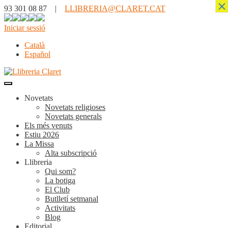
×
93 301 08 87 |
LLIBRERIA@CLARET.CAT
Iniciar sessió
Català
Español
Novetats
Novetats religioses
Novetats generals
Els més venuts
Estiu 2026
La Missa
Alta subscripció
Llibreria
Qui som?
La botiga
El Club
Butlletí setmanal
Activitats
Blog
Editorial