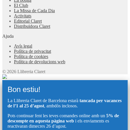
La botiga
El Club
La Missa de Cada Dia
Activitats
Editorial Claret
Distribuïdora Claret
Ajuda
Avís legal
Política de privacitat
Política de cookies
Política de devolucions web
© 2026 Llibreria Claret
Bon estiu!
La Llibreria Claret de Barcelona estarà
tancada per vacances
de l’1 al 25 d’agost
, ambdòs inclosos.
Pots continuar fent les teves comandes online amb un
5% de
descompte en aquesta pàgina web
i els enviaments es
reactivaran dimecres 26 d’agost.