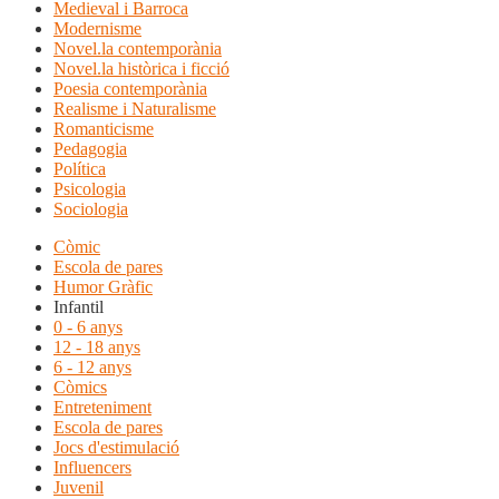
Medieval i Barroca
Modernisme
Novel.la contemporània
Novel.la històrica i ficció
Poesia contemporània
Realisme i Naturalisme
Romanticisme
Pedagogia
Política
Psicologia
Sociologia
Còmic
Escola de pares
Humor Gràfic
Infantil
0 - 6 anys
12 - 18 anys
6 - 12 anys
Còmics
Entreteniment
Escola de pares
Jocs d'estimulació
Influencers
Juvenil