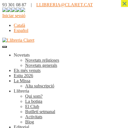
×
93 301 08 87 |
LLIBRERIA@CLARET.CAT
Iniciar sessió
Català
Español
Novetats
Novetats religioses
Novetats generals
Els més venuts
Estiu 2026
La Missa
Alta subscripció
Llibreria
Qui som?
La botiga
El Club
Butlletí setmanal
Activitats
Blog
Editorial