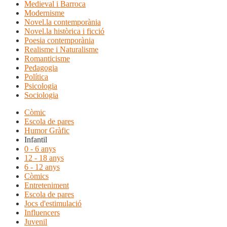
Medieval i Barroca
Modernisme
Novel.la contemporània
Novel.la històrica i ficció
Poesia contemporània
Realisme i Naturalisme
Romanticisme
Pedagogia
Política
Psicologia
Sociologia
Còmic
Escola de pares
Humor Gràfic
Infantil
0 - 6 anys
12 - 18 anys
6 - 12 anys
Còmics
Entreteniment
Escola de pares
Jocs d'estimulació
Influencers
Juvenil