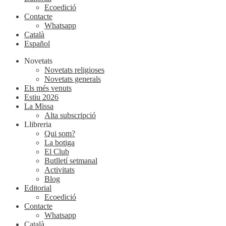
Ecoedició
Contacte
Whatsapp
Català
Español
Novetats
Novetats religioses
Novetats generals
Els més venuts
Estiu 2026
La Missa
Alta subscripció
Llibreria
Qui som?
La botiga
El Club
Butlletí setmanal
Activitats
Blog
Editorial
Ecoedició
Contacte
Whatsapp
Català