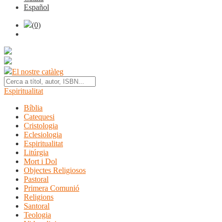
Español
(0)
El nostre catàleg
Espiritualitat
Bíblia
Catequesi
Cristologia
Eclesiologia
Espiritualitat
Litúrgia
Mort i Dol
Objectes Religiosos
Pastoral
Primera Comunió
Religions
Santoral
Teologia