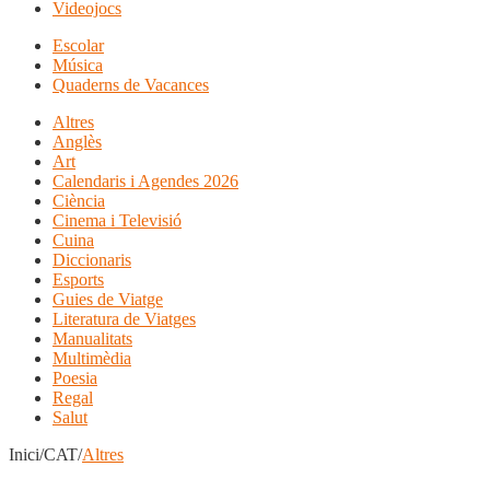
Videojocs
Escolar
Música
Quaderns de Vacances
Altres
Anglès
Art
Calendaris i Agendes 2026
Ciència
Cinema i Televisió
Cuina
Diccionaris
Esports
Guies de Viatge
Literatura de Viatges
Manualitats
Multimèdia
Poesia
Regal
Salut
Inici/CAT/
Altres