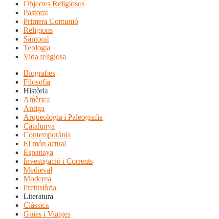
Objectes Religiosos
Pastoral
Primera Comunió
Religions
Santoral
Teologia
Vida religiosa
Biografies
Filosofia
Història
Amèrica
Antiga
Arqueologia i Paleografia
Catalunya
Contemporània
El món actual
Espanaya
Investigació i Corrents
Medieval
Moderna
Prehistòria
Literatura
Clàssica
Guies i Viatges