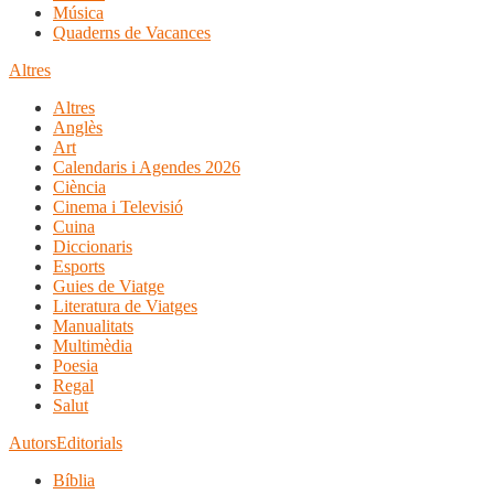
Música
Quaderns de Vacances
Altres
Altres
Anglès
Art
Calendaris i Agendes 2026
Ciència
Cinema i Televisió
Cuina
Diccionaris
Esports
Guies de Viatge
Literatura de Viatges
Manualitats
Multimèdia
Poesia
Regal
Salut
Autors
Editorials
Bíblia