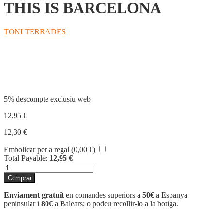
THIS IS BARCELONA
TONI TERRADES
Compartir
5% descompte exclusiu web
12,95
€
12,30
€
Embolicar per a regal (
0,00
€
)
Total Payable:
12,95
€
quantitat
de
Comprar
THIS
IS
Enviament gratuït
en comandes superiors a
50€
a Espanya
BARCELONA
peninsular i
80€
a Balears; o podeu recollir-lo a la botiga.