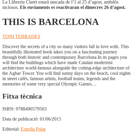
La Llibreria Claret estarà tancada de l’1 al 25 d’agost, ambdòs
inclosos.
Els enviaments es reactivaran el dimecres 26 d’agost.
THIS IS BARCELONA
TONI TERRADES
Discover the secrets of a city so many visitors fall in love with. This
beautifully illustrated book takes you on a fascinating journey
through both historic and contemporary Barcelona.In its pages you
will find the buildings which have made Catalan modernist
architecture world-famous alongside the cutting-edge architecture of
the Agbar Tower. You will find sunny days on the beach, cool nights
in street cafés, famous artists, football teams, legends and the
memories of some very special Olympic Games…
Fitxa tècnica
ISBN:
9788490579503
Data de publicació:
01/06/2015
Editorial:
Estrella Polar