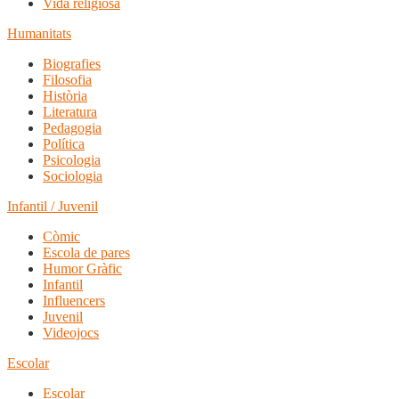
Vida religiosa
Humanitats
Biografies
Filosofia
Història
Literatura
Pedagogia
Política
Psicologia
Sociologia
Infantil / Juvenil
Còmic
Escola de pares
Humor Gràfic
Infantil
Influencers
Juvenil
Videojocs
Escolar
Escolar