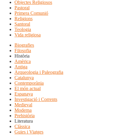
Objectes Religiosos
Pastoral
Primera Comunió
Religions
Santoral
Teologia
Vida religiosa
Biografies
Filosofia
Història
Amèrica
Antiga
Arqueologia i Paleografia
Catalunya
Contemporània
El món actual
Espanaya
Investigació i Corrents
Medieval
Moderna
Prehistòria
Literatura
Clàssica
Guies i Viatges