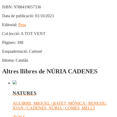
ISBN:
9788419657336
Data de publicació:
01/10/2023
Editorial:
Proa
Col.lecció:
A TOT VENT
Pàgines:
398
Enquadernació:
Cartoné
Idioma:
Catalán
Altres llibres de NÚRIA CADENES
NATURES
AGUIRRE, MIQUEL / BATET, MÒNICA / BENESIU,
JOAN / CADENES, NÚRIA / COMES, MELCI
20,00
€