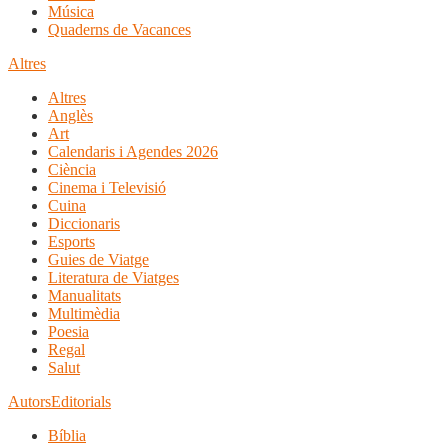
Música
Quaderns de Vacances
Altres
Altres
Anglès
Art
Calendaris i Agendes 2026
Ciència
Cinema i Televisió
Cuina
Diccionaris
Esports
Guies de Viatge
Literatura de Viatges
Manualitats
Multimèdia
Poesia
Regal
Salut
Autors
Editorials
Bíblia