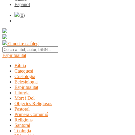
Español
(0)
El nostre catàleg
Espiritualitat
Bíblia
Catequesi
Cristologia
Eclesiologia
Espiritualitat
Litúrgia
Mort i Dol
Objectes Religiosos
Pastoral
Primera Comunió
Religions
Santoral
Teologia