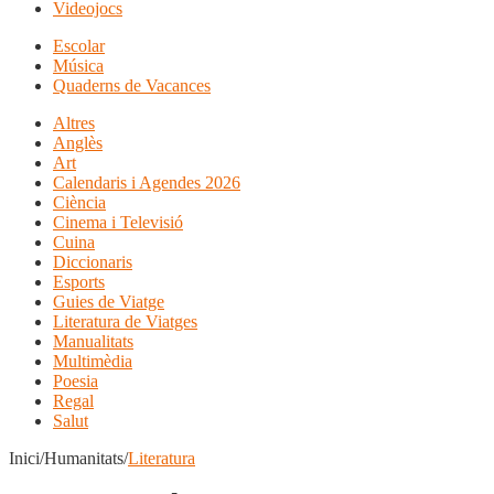
Videojocs
Escolar
Música
Quaderns de Vacances
Altres
Anglès
Art
Calendaris i Agendes 2026
Ciència
Cinema i Televisió
Cuina
Diccionaris
Esports
Guies de Viatge
Literatura de Viatges
Manualitats
Multimèdia
Poesia
Regal
Salut
Inici/Humanitats/
Literatura