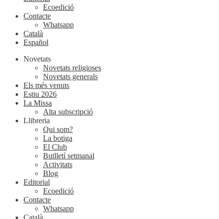
Ecoedició
Contacte
Whatsapp
Català
Español
Novetats
Novetats religioses
Novetats generals
Els més venuts
Estiu 2026
La Missa
Alta subscripció
Llibreria
Qui som?
La botiga
El Club
Butlletí setmanal
Activitats
Blog
Editorial
Ecoedició
Contacte
Whatsapp
Català