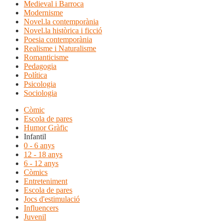
Medieval i Barroca
Modernisme
Novel.la contemporània
Novel.la històrica i ficció
Poesia contemporània
Realisme i Naturalisme
Romanticisme
Pedagogia
Política
Psicologia
Sociologia
Còmic
Escola de pares
Humor Gràfic
Infantil
0 - 6 anys
12 - 18 anys
6 - 12 anys
Còmics
Entreteniment
Escola de pares
Jocs d'estimulació
Influencers
Juvenil