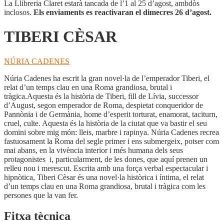
La Llibreria Claret estarà tancada de l’1 al 25 d’agost, ambdòs
inclosos.
Els enviaments es reactivaran el dimecres 26 d’agost.
TIBERI CÈSAR
NÚRIA CADENES
Núria Cadenes ha escrit la gran novel·la de l’emperador Tiberi, el
relat d’un temps clau en una Roma grandiosa, brutal i
tràgica.Aquesta és la història de Tiberi, fill de Lívia, successor
d’August, segon emperador de Roma, despietat conqueridor de
Pannònia i de Germània, home d’esperit torturat, enamorat, taciturn,
cruel, culte. Aquesta és la història de la ciutat que va bastir el seu
domini sobre mig món: lleis, marbre i rapinya. Núria Cadenes recrea
fastuosament la Roma del segle primer i ens submergeix, potser com
mai abans, en la vivència interior i més humana dels seus
protagonistes i, particularment, de les dones, que aquí prenen un
relleu nou i merescut. Escrita amb una força verbal espectacular i
hipnòtica, Tiberi Cèsar és una novel·la històrica i íntima, el relat
d’un temps clau en una Roma grandiosa, brutal i tràgica com les
persones que la van fer.
Fitxa tècnica