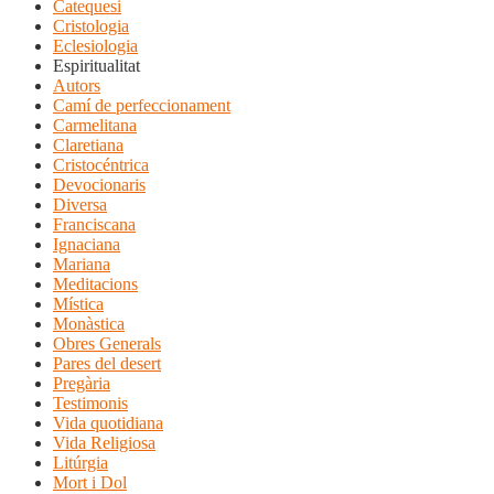
Catequesi
Cristologia
Eclesiologia
Espiritualitat
Autors
Camí de perfeccionament
Carmelitana
Claretiana
Cristocéntrica
Devocionaris
Diversa
Franciscana
Ignaciana
Mariana
Meditacions
Mística
Monàstica
Obres Generals
Pares del desert
Pregària
Testimonis
Vida quotidiana
Vida Religiosa
Litúrgia
Mort i Dol