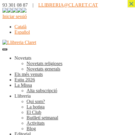
×
93 301 08 87 |
LLIBRERIA@CLARET.CAT
Iniciar sessió
Català
Español
Novetats
Novetats religioses
Novetats generals
Els més venuts
Estiu 2026
La Missa
Alta subscripció
Llibreria
Qui som?
La botiga
El Club
Butlletí setmanal
Activitats
Blog
Editorial