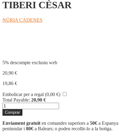
TIBERI CÈSAR
NÚRIA CADENES
Compartir
5% descompte exclusiu web
20,90
€
19,86
€
Embolicar per a regal (
0,00
€
)
Total Payable:
20,90
€
quantitat
de
Comprar
TIBERI
CÈSAR
Enviament gratuït
en comandes superiors a
50€
a Espanya
peninsular i
80€
a Balears; o podeu recollir-lo a la botiga.