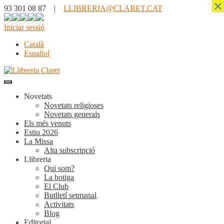
×
93 301 08 87 |
LLIBRERIA@CLARET.CAT
Iniciar sessió
Català
Español
Novetats
Novetats religioses
Novetats generals
Els més venuts
Estiu 2026
La Missa
Alta subscripció
Llibreria
Qui som?
La botiga
El Club
Butlletí setmanal
Activitats
Blog
Editorial