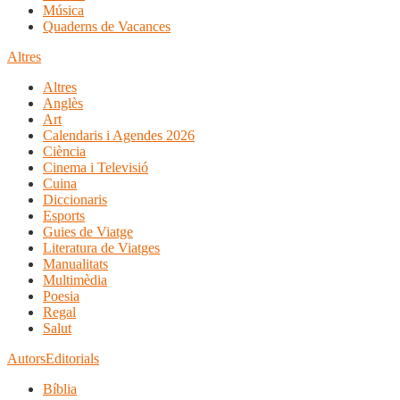
Música
Quaderns de Vacances
Altres
Altres
Anglès
Art
Calendaris i Agendes 2026
Ciència
Cinema i Televisió
Cuina
Diccionaris
Esports
Guies de Viatge
Literatura de Viatges
Manualitats
Multimèdia
Poesia
Regal
Salut
Autors
Editorials
Bíblia