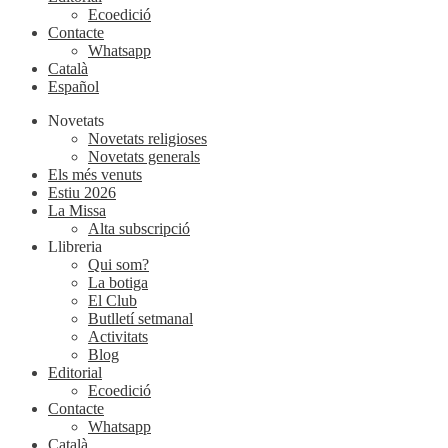
Ecoedició
Contacte
Whatsapp
Català
Español
Novetats
Novetats religioses
Novetats generals
Els més venuts
Estiu 2026
La Missa
Alta subscripció
Llibreria
Qui som?
La botiga
El Club
Butlletí setmanal
Activitats
Blog
Editorial
Ecoedició
Contacte
Whatsapp
Català