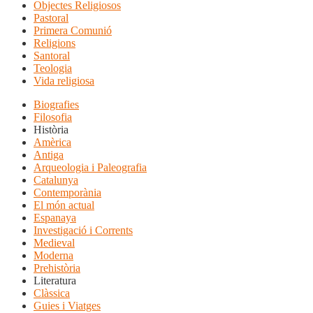
Objectes Religiosos
Pastoral
Primera Comunió
Religions
Santoral
Teologia
Vida religiosa
Biografies
Filosofia
Història
Amèrica
Antiga
Arqueologia i Paleografia
Catalunya
Contemporània
El món actual
Espanaya
Investigació i Corrents
Medieval
Moderna
Prehistòria
Literatura
Clàssica
Guies i Viatges