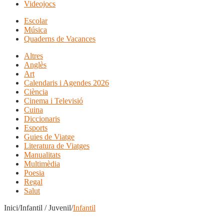
Videojocs
Escolar
Música
Quaderns de Vacances
Altres
Anglès
Art
Calendaris i Agendes 2026
Ciència
Cinema i Televisió
Cuina
Diccionaris
Esports
Guies de Viatge
Literatura de Viatges
Manualitats
Multimèdia
Poesia
Regal
Salut
Inici/Infantil / Juvenil/
Infantil