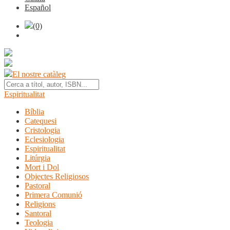
Español
(0)
El nostre catàleg
Espiritualitat
Bíblia
Catequesi
Cristologia
Eclesiologia
Espiritualitat
Litúrgia
Mort i Dol
Objectes Religiosos
Pastoral
Primera Comunió
Religions
Santoral
Teologia