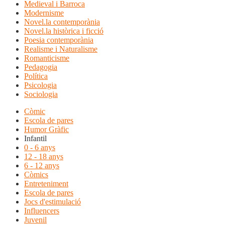
Medieval i Barroca
Modernisme
Novel.la contemporània
Novel.la històrica i ficció
Poesia contemporània
Realisme i Naturalisme
Romanticisme
Pedagogia
Política
Psicologia
Sociologia
Còmic
Escola de pares
Humor Gràfic
Infantil
0 - 6 anys
12 - 18 anys
6 - 12 anys
Còmics
Entreteniment
Escola de pares
Jocs d'estimulació
Influencers
Juvenil