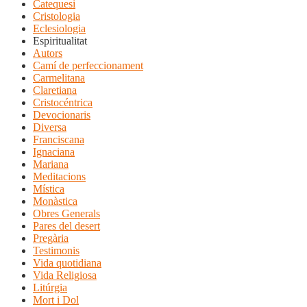
Catequesi
Cristologia
Eclesiologia
Espiritualitat
Autors
Camí de perfeccionament
Carmelitana
Claretiana
Cristocéntrica
Devocionaris
Diversa
Franciscana
Ignaciana
Mariana
Meditacions
Mística
Monàstica
Obres Generals
Pares del desert
Pregària
Testimonis
Vida quotidiana
Vida Religiosa
Litúrgia
Mort i Dol