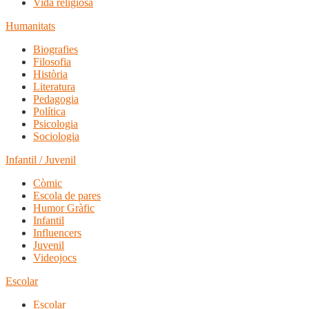
Vida religiosa
Humanitats
Biografies
Filosofia
Història
Literatura
Pedagogia
Política
Psicologia
Sociologia
Infantil / Juvenil
Còmic
Escola de pares
Humor Gràfic
Infantil
Influencers
Juvenil
Videojocs
Escolar
Escolar