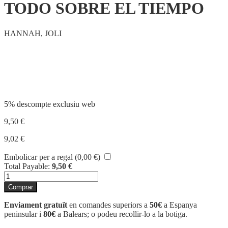
TODO SOBRE EL TIEMPO
HANNAH, JOLI
Compartir
5% descompte exclusiu web
9,50
€
9,02
€
Embolicar per a regal (
0,00
€
)
Total Payable:
9,50
€
quantitat
de
Comprar
TODO
SOBRE
Enviament gratuït
en comandes superiors a
50€
a Espanya
EL
peninsular i
80€
a Balears; o podeu recollir-lo a la botiga.
TIEMPO