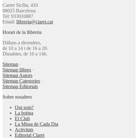
Carrer Sicília, 410
08025 Barcelona
Tel: 933010887
Email:
llibreria@claret.cat
Horari de la llibreria
Dilluns a divendres,
de 10 a 14 i de 16 a 20.
Dissabtes, de 10 a 14h.
Sitemap
·
Sitemap llibres
·
Sitemap Autors
·
Sitemap Categories
·
Sitemap Editorials
Sobre nosaltres
Qui som?
La botiga
El Club
La Missa de Cada Dia
Activitats
Editorial Claret