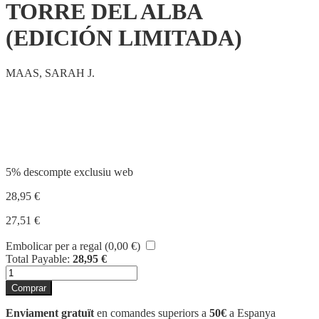
TORRE DEL ALBA
(EDICIÓN LIMITADA)
MAAS, SARAH J.
Compartir
5% descompte exclusiu web
28,95
€
27,51
€
Embolicar per a regal (
0,00
€
)
Total Payable:
28,95
€
quantitat
de
Comprar
TORRE
DEL
Enviament gratuït
en comandes superiors a
50€
a Espanya