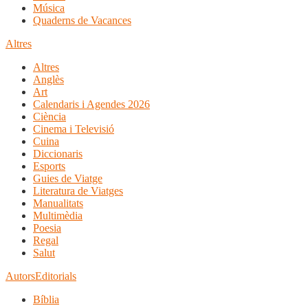
Música
Quaderns de Vacances
Altres
Altres
Anglès
Art
Calendaris i Agendes 2026
Ciència
Cinema i Televisió
Cuina
Diccionaris
Esports
Guies de Viatge
Literatura de Viatges
Manualitats
Multimèdia
Poesia
Regal
Salut
Autors
Editorials
Bíblia