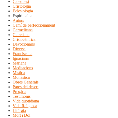
Catequesi
Cristologia
Eclesiologia
Espiritualitat
Autors
Camí de perfeccionament
Carmelitana
Claretiana
Cristocéntrica
Devocionaris
Diversa
Franciscana
Ignaciana
Mariana
Meditacions
Mística
Monàstica
Obres Generals
Pares del desert
Pregària
Testimonis
Vida quotidiana
Vida Religiosa
Litúrgia
Mort i Dol