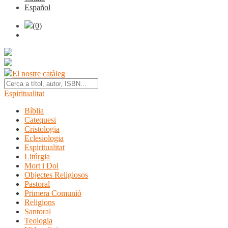
Español
(0)
El nostre catàleg
Espiritualitat
Bíblia
Catequesi
Cristologia
Eclesiologia
Espiritualitat
Litúrgia
Mort i Dol
Objectes Religiosos
Pastoral
Primera Comunió
Religions
Santoral
Teologia