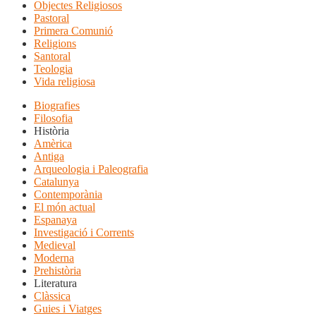
Objectes Religiosos
Pastoral
Primera Comunió
Religions
Santoral
Teologia
Vida religiosa
Biografies
Filosofia
Història
Amèrica
Antiga
Arqueologia i Paleografia
Catalunya
Contemporània
El món actual
Espanaya
Investigació i Corrents
Medieval
Moderna
Prehistòria
Literatura
Clàssica
Guies i Viatges