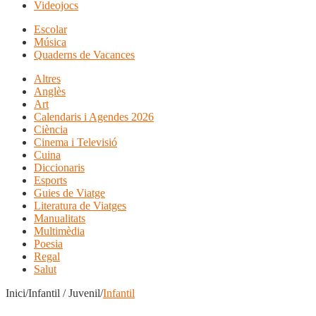
Videojocs
Escolar
Música
Quaderns de Vacances
Altres
Anglès
Art
Calendaris i Agendes 2026
Ciència
Cinema i Televisió
Cuina
Diccionaris
Esports
Guies de Viatge
Literatura de Viatges
Manualitats
Multimèdia
Poesia
Regal
Salut
Inici/Infantil / Juvenil/
Infantil