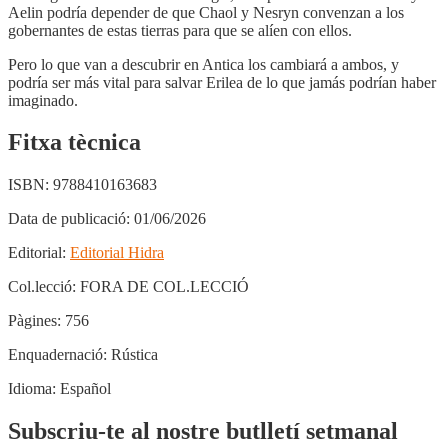
Aelin podría depender de que Chaol y Nesryn convenzan a los
gobernantes de estas tierras para que se alíen con ellos.
Pero lo que van a descubrir en Antica los cambiará a ambos, y
podría ser más vital para salvar Erilea de lo que jamás podrían haber
imaginado.
Fitxa tècnica
ISBN:
9788410163683
Data de publicació:
01/06/2026
Editorial:
Editorial Hidra
Col.lecció:
FORA DE COL.LECCIÓ
Pàgines:
756
Enquadernació:
Rústica
Idioma:
Español
Subscriu-te al nostre butlletí setmanal