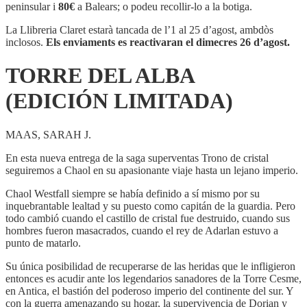
ALBA
peninsular i
80€
a Balears; o podeu recollir-lo a la botiga.
(EDICIÓN
LIMITADA)
La Llibreria Claret estarà tancada de l’1 al 25 d’agost, ambdòs
inclosos.
Els enviaments es reactivaran el dimecres 26 d’agost.
TORRE DEL ALBA
(EDICIÓN LIMITADA)
MAAS, SARAH J.
En esta nueva entrega de la saga superventas Trono de cristal
seguiremos a Chaol en su apasionante viaje hasta un lejano imperio.
Chaol Westfall siempre se había definido a sí mismo por su
inquebrantable lealtad y su puesto como capitán de la guardia. Pero
todo cambió cuando el castillo de cristal fue destruido, cuando sus
hombres fueron masacrados, cuando el rey de Adarlan estuvo a
punto de matarlo.
Su única posibilidad de recuperarse de las heridas que le infligieron
entonces es acudir ante los legendarios sanadores de la Torre Cesme,
en Antica, el bastión del poderoso imperio del continente del sur. Y
con la guerra amenazando su hogar, la supervivencia de Dorian y