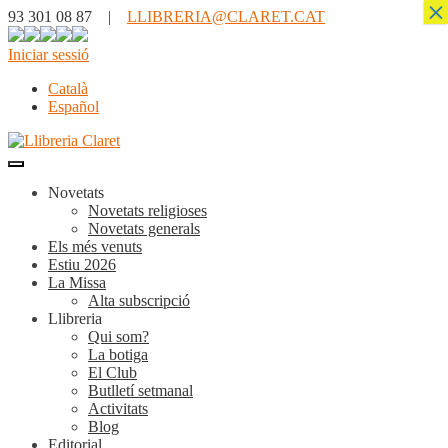
×
93 301 08 87 |
LLIBRERIA@CLARET.CAT
Iniciar sessió
Català
Español
Novetats
Novetats religioses
Novetats generals
Els més venuts
Estiu 2026
La Missa
Alta subscripció
Llibreria
Qui som?
La botiga
El Club
Butlletí setmanal
Activitats
Blog
Editorial