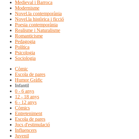
Medieval i Barroca
Modernisme
Novel.la contemporània
Novel.la històrica i ficció
Poesia contemporània
Realisme i Naturalisme
Romanticisme
Pedagogia
Política
Psicologia
Sociologia
Còmic
Escola de pares
Humor Gràfic
Infantil
0 - 6 anys
12 - 18 anys
6 - 12 anys
Còmics
Entreteniment
Escola de pares
Jocs d'estimulació
Influencers
Juvenil