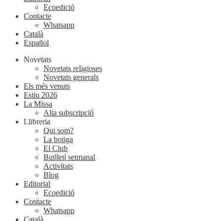
Ecoedició
Contacte
Whatsapp
Català
Español
Novetats
Novetats religioses
Novetats generals
Els més venuts
Estiu 2026
La Missa
Alta subscripció
Llibreria
Qui som?
La botiga
El Club
Butlletí setmanal
Activitats
Blog
Editorial
Ecoedició
Contacte
Whatsapp
Català