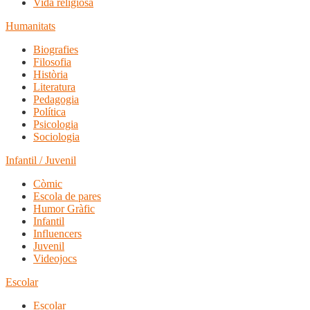
Vida religiosa
Humanitats
Biografies
Filosofia
Història
Literatura
Pedagogia
Política
Psicologia
Sociologia
Infantil / Juvenil
Còmic
Escola de pares
Humor Gràfic
Infantil
Influencers
Juvenil
Videojocs
Escolar
Escolar