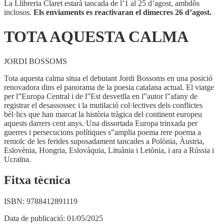
La Llibreria Claret estarà tancada de l’1 al 25 d’agost, ambdòs
inclosos.
Els enviaments es reactivaran el dimecres 26 d’agost.
TOTA AQUESTA CALMA
JORDI BOSSOMS
Tota aquesta calma situa el debutant Jordi Bossoms en una posició
renovadora dins el panorama de la poesia catalana actual. El viatge
per l”Europa Central i de l”Est desvetlla en l”autor l”afany de
registrar el desassossec i la mutilació col·lectives dels conflictes
bèl·lics que han marcat la història tràgica del continent europeu
aquests darrers cent anys. Una dissortada Europa trinxada per
guerres i persecucions polítiques s”amplia poema rere poema a
remolc de les ferides suposadament tancades a Polònia, Àustria,
Eslovènia, Hongria, Eslovàquia, Lituània i Letònia, i ara a Rússia i
Ucraïna.
Fitxa tècnica
ISBN:
9788412891119
Data de publicació:
01/05/2025