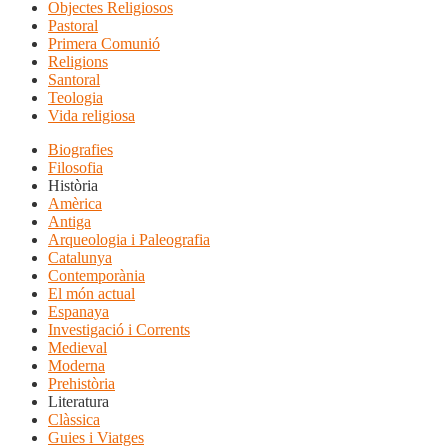
Objectes Religiosos
Pastoral
Primera Comunió
Religions
Santoral
Teologia
Vida religiosa
Biografies
Filosofia
Història
Amèrica
Antiga
Arqueologia i Paleografia
Catalunya
Contemporània
El món actual
Espanaya
Investigació i Corrents
Medieval
Moderna
Prehistòria
Literatura
Clàssica
Guies i Viatges