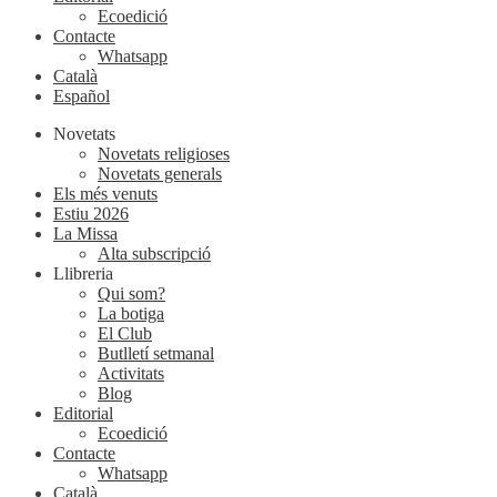
Ecoedició
Contacte
Whatsapp
Català
Español
Novetats
Novetats religioses
Novetats generals
Els més venuts
Estiu 2026
La Missa
Alta subscripció
Llibreria
Qui som?
La botiga
El Club
Butlletí setmanal
Activitats
Blog
Editorial
Ecoedició
Contacte
Whatsapp
Català