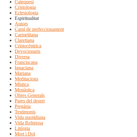
Catequesi
Cristologia
Eclesiologia
Espiritualitat
Autors
Camí de perfeccionament
Carmelitana
Claretiana
Cristocéntrica
Devocionaris
Diversa
Franciscana
Ignaciana
Mariana
Meditacions
Mística
Monàstica
Obres Generals
Pares del desert
Pregària
Testimonis
Vida quotidiana
Vida Religiosa
Litúrgia
Mort i Dol