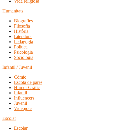
Vida religiosa
Humanitats
Biografies
Filosofia
Història
Literatura
Pedagogia
Política
Psicologia
Sociologia
Infantil / Juvenil
Còmic
Escola de pares
Humor Gràfic
Infantil
Influencers
Juvenil
Videojocs
Escolar
Escolar