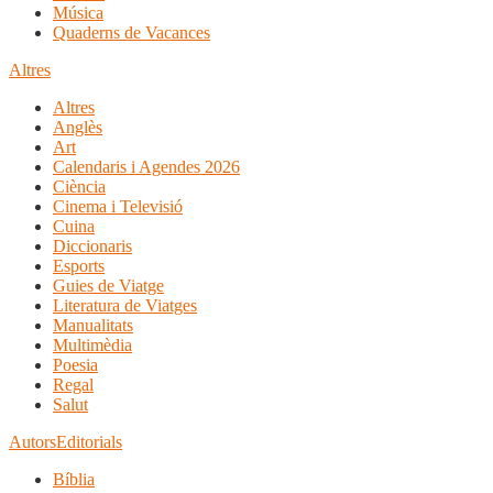
Música
Quaderns de Vacances
Altres
Altres
Anglès
Art
Calendaris i Agendes 2026
Ciència
Cinema i Televisió
Cuina
Diccionaris
Esports
Guies de Viatge
Literatura de Viatges
Manualitats
Multimèdia
Poesia
Regal
Salut
Autors
Editorials
Bíblia