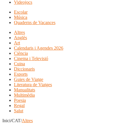
Videojocs
Escolar
Música
Quaderns de Vacances
Altres
Anglès
Art
Calendaris i Agendes 2026
Ciència
Cinema i Televisió
Cuina
Diccionaris
Esports
Guies de Viatge
Literatura de Viatges
Manualitats
Multimèdia
Poesia
Regal
Salut
Inici/CAT/
Altres