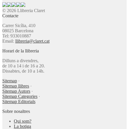
© 2026 Llibreria Claret
Contacte
Carrer Sicília, 410
08025 Barcelona
Tel: 933010887
Email:
llibreria@claret.cat
Horari de la llibreria
Dilluns a divendres,
de 10 a 14 i de 16 a 20.
Dissabtes, de 10 a 14h.
Sitemap
·
Sitemap llibres
·
Sitemap Autors
·
Sitemap Categories
·
Sitemap Editorials
Sobre nosaltres
Qui som?
La botiga