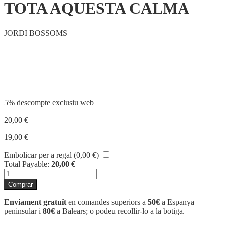
TOTA AQUESTA CALMA
JORDI BOSSOMS
Compartir
5% descompte exclusiu web
20,00
€
19,00
€
Embolicar per a regal (
0,00
€
)
Total Payable:
20,00
€
quantitat
de
Comprar
TOTA
AQUESTA
Enviament gratuït
en comandes superiors a
50€
a Espanya
CALMA
peninsular i
80€
a Balears; o podeu recollir-lo a la botiga.