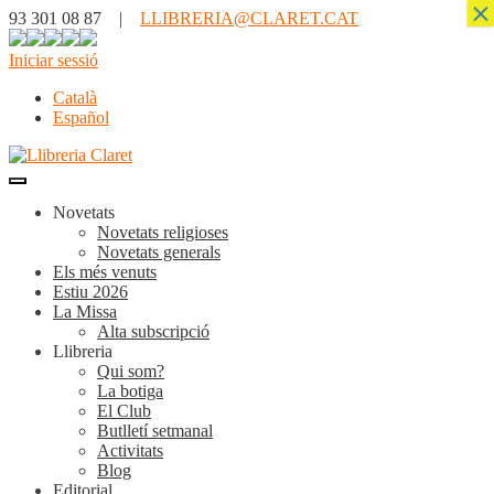
×
93 301 08 87 |
LLIBRERIA@CLARET.CAT
Iniciar sessió
Català
Español
Novetats
Novetats religioses
Novetats generals
Els més venuts
Estiu 2026
La Missa
Alta subscripció
Llibreria
Qui som?
La botiga
El Club
Butlletí setmanal
Activitats
Blog
Editorial