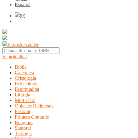
Español
(0)
El nostre catàleg
Espiritualitat
Bíblia
Catequesi
Cristologia
Eclesiologia
Espiritualitat
Litúrgia
Mort i Dol
Objectes Religiosos
Pastoral
Primera Comunió
Religions
Santoral
Teologia