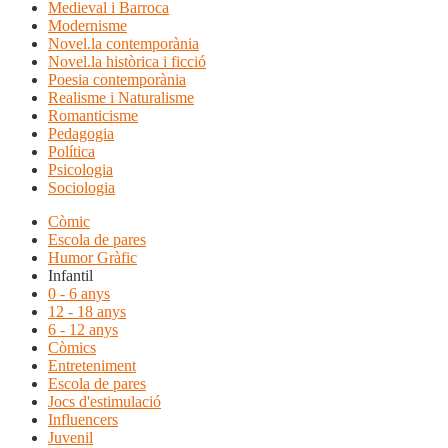
Medieval i Barroca
Modernisme
Novel.la contemporània
Novel.la històrica i ficció
Poesia contemporània
Realisme i Naturalisme
Romanticisme
Pedagogia
Política
Psicologia
Sociologia
Còmic
Escola de pares
Humor Gràfic
Infantil
0 - 6 anys
12 - 18 anys
6 - 12 anys
Còmics
Entreteniment
Escola de pares
Jocs d'estimulació
Influencers
Juvenil