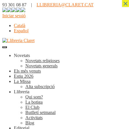
×
93 301 08 87 |
LLIBRERIA@CLARET.CAT
Iniciar sessió
Català
Español
Novetats
Novetats religioses
Novetats generals
Els més venuts
Estiu 2026
La Missa
Alta subscripció
Llibreria
Qui som?
La botiga
El Club
Butlletí setmanal
Activitats
Blog
Editorial