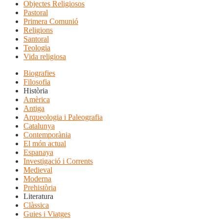
Objectes Religiosos
Pastoral
Primera Comunió
Religions
Santoral
Teologia
Vida religiosa
Biografies
Filosofia
Història
Amèrica
Antiga
Arqueologia i Paleografia
Catalunya
Contemporània
El món actual
Espanaya
Investigació i Corrents
Medieval
Moderna
Prehistòria
Literatura
Clàssica
Guies i Viatges