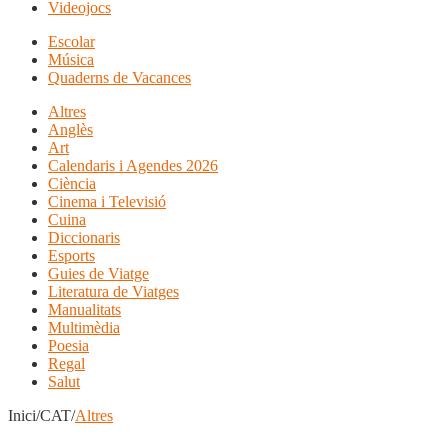
Videojocs
Escolar
Música
Quaderns de Vacances
Altres
Anglès
Art
Calendaris i Agendes 2026
Ciència
Cinema i Televisió
Cuina
Diccionaris
Esports
Guies de Viatge
Literatura de Viatges
Manualitats
Multimèdia
Poesia
Regal
Salut
Inici/CAT/
Altres