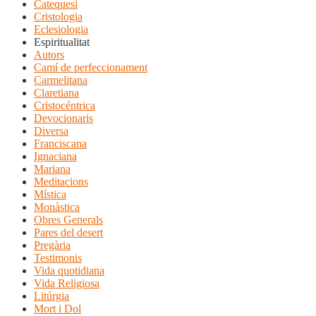
Catequesi
Cristologia
Eclesiologia
Espiritualitat
Autors
Camí de perfeccionament
Carmelitana
Claretiana
Cristocéntrica
Devocionaris
Diversa
Franciscana
Ignaciana
Mariana
Meditacions
Mística
Monàstica
Obres Generals
Pares del desert
Pregària
Testimonis
Vida quotidiana
Vida Religiosa
Litúrgia
Mort i Dol