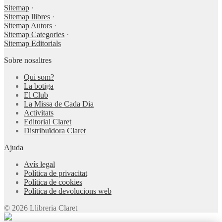
Sitemap
·
Sitemap llibres
·
Sitemap Autors
·
Sitemap Categories
·
Sitemap Editorials
Sobre nosaltres
Qui som?
La botiga
El Club
La Missa de Cada Dia
Activitats
Editorial Claret
Distribuïdora Claret
Ajuda
Avís legal
Política de privacitat
Política de cookies
Política de devolucions web
© 2026 Llibreria Claret