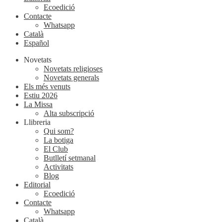
Ecoedició
Contacte
Whatsapp
Català
Español
Novetats
Novetats religioses
Novetats generals
Els més venuts
Estiu 2026
La Missa
Alta subscripció
Llibreria
Qui som?
La botiga
El Club
Butlletí setmanal
Activitats
Blog
Editorial
Ecoedició
Contacte
Whatsapp
Català