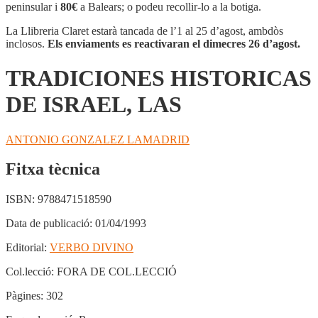
DE
peninsular i
80€
a Balears; o podeu recollir-lo a la botiga.
ISRAEL,
LAS
La Llibreria Claret estarà tancada de l’1 al 25 d’agost, ambdòs
inclosos.
Els enviaments es reactivaran el dimecres 26 d’agost.
TRADICIONES HISTORICAS
DE ISRAEL, LAS
ANTONIO GONZALEZ LAMADRID
Fitxa tècnica
ISBN:
9788471518590
Data de publicació:
01/04/1993
Editorial:
VERBO DIVINO
Col.lecció:
FORA DE COL.LECCIÓ
Pàgines:
302