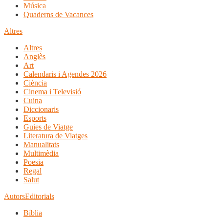
Música
Quaderns de Vacances
Altres
Altres
Anglès
Art
Calendaris i Agendes 2026
Ciència
Cinema i Televisió
Cuina
Diccionaris
Esports
Guies de Viatge
Literatura de Viatges
Manualitats
Multimèdia
Poesia
Regal
Salut
Autors
Editorials
Bíblia