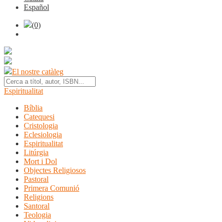
Español
(0)
El nostre catàleg
Espiritualitat
Bíblia
Catequesi
Cristologia
Eclesiologia
Espiritualitat
Litúrgia
Mort i Dol
Objectes Religiosos
Pastoral
Primera Comunió
Religions
Santoral
Teologia