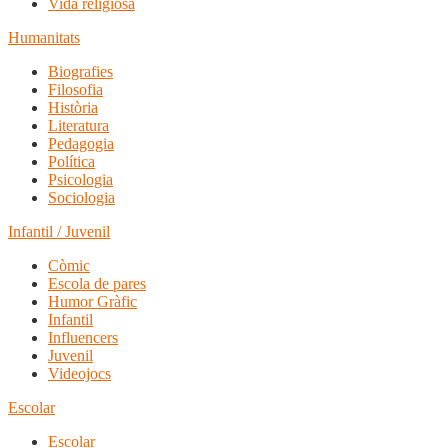
Vida religiosa
Humanitats
Biografies
Filosofia
Història
Literatura
Pedagogia
Política
Psicologia
Sociologia
Infantil / Juvenil
Còmic
Escola de pares
Humor Gràfic
Infantil
Influencers
Juvenil
Videojocs
Escolar
Escolar