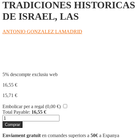
TRADICIONES HISTORICAS
DE ISRAEL, LAS
ANTONIO GONZALEZ LAMADRID
Compartir
5% descompte exclusiu web
16,55
€
15,71
€
Embolicar per a regal (
0,00
€
)
Total Payable:
16,55
€
quantitat
de
Comprar
TRADICIONES
HISTORICAS
Enviament gratuït
en comandes superiors a
50€
a Espanya