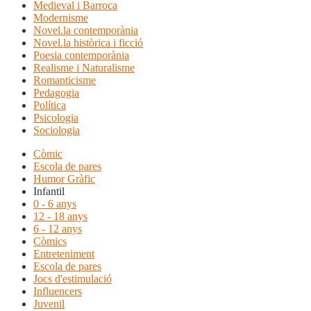
Medieval i Barroca
Modernisme
Novel.la contemporània
Novel.la històrica i ficció
Poesia contemporània
Realisme i Naturalisme
Romanticisme
Pedagogia
Política
Psicologia
Sociologia
Còmic
Escola de pares
Humor Gràfic
Infantil
0 - 6 anys
12 - 18 anys
6 - 12 anys
Còmics
Entreteniment
Escola de pares
Jocs d'estimulació
Influencers
Juvenil