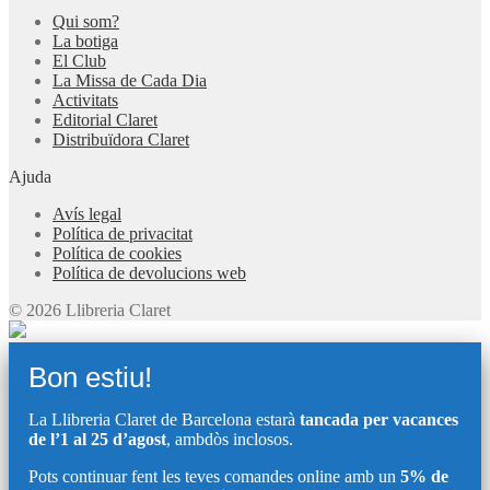
Qui som?
La botiga
El Club
La Missa de Cada Dia
Activitats
Editorial Claret
Distribuïdora Claret
Ajuda
Avís legal
Política de privacitat
Política de cookies
Política de devolucions web
© 2026 Llibreria Claret
Bon estiu!
La Llibreria Claret de Barcelona estarà
tancada per vacances
de l’1 al 25 d’agost
, ambdòs inclosos.
Pots continuar fent les teves comandes online amb un
5% de