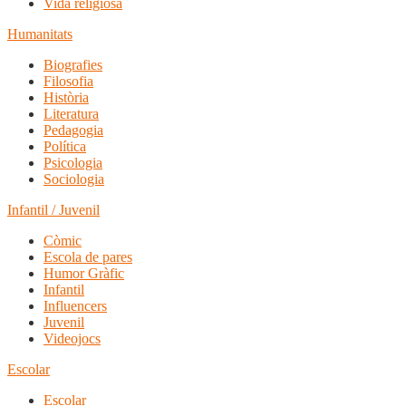
Vida religiosa
Humanitats
Biografies
Filosofia
Història
Literatura
Pedagogia
Política
Psicologia
Sociologia
Infantil / Juvenil
Còmic
Escola de pares
Humor Gràfic
Infantil
Influencers
Juvenil
Videojocs
Escolar
Escolar