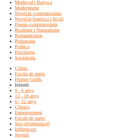
Medieval i Barroca
Modernisme
Novel.la contemporània
Novel.la històrica i ficció
Poesia contemporània
Realisme i Naturalisme
Romanticisme
Pedagogia
Política
Psicologia
Sociologia
Còmic
Escola de pares
Humor Gràfic
Infantil
0 - 6 anys
12 - 18 anys
6 - 12 anys
Còmics
Entreteniment
Escola de pares
Jocs d'estimulació
Influencers
Juvenil