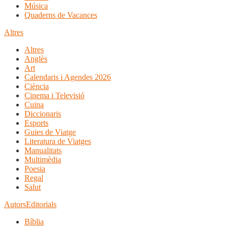
Música
Quaderns de Vacances
Altres
Altres
Anglès
Art
Calendaris i Agendes 2026
Ciència
Cinema i Televisió
Cuina
Diccionaris
Esports
Guies de Viatge
Literatura de Viatges
Manualitats
Multimèdia
Poesia
Regal
Salut
Autors
Editorials
Bíblia