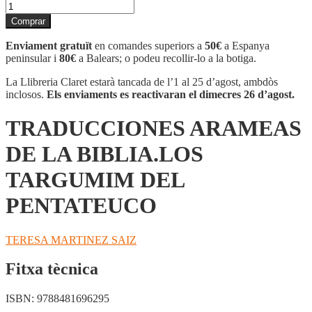
quantitat
de
Comprar
TRADUCCIONES
ARAMEAS
Enviament gratuït
en comandes superiors a
50€
a Espanya
DE
peninsular i
80€
a Balears; o podeu recollir-lo a la botiga.
LA
BIBLIA.LOS
La Llibreria Claret estarà tancada de l’1 al 25 d’agost, ambdòs
TARGUMIM
inclosos.
Els enviaments es reactivaran el dimecres 26 d’agost.
DEL
PENTATEUCO
TRADUCCIONES ARAMEAS
DE LA BIBLIA.LOS
TARGUMIM DEL
PENTATEUCO
TERESA MARTINEZ SAIZ
Fitxa tècnica
ISBN:
9788481696295