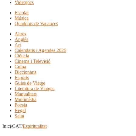
Videojocs
Escolar
Música
Quaderns de Vacances
Altres
Anglès
Art
Calendaris i Agendes 2026
Ciència
Cinema i Televisió
Cuina
Diccionaris
Esports
Guies de Viatge
Literatura de Viatges
Manualitats
Multimèdia
Poesia
Regal
Salut
Inici/CAT/
Espiritualitat