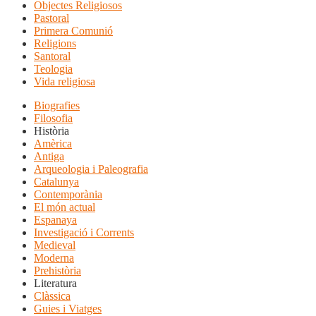
Objectes Religiosos
Pastoral
Primera Comunió
Religions
Santoral
Teologia
Vida religiosa
Biografies
Filosofia
Història
Amèrica
Antiga
Arqueologia i Paleografia
Catalunya
Contemporània
El món actual
Espanaya
Investigació i Corrents
Medieval
Moderna
Prehistòria
Literatura
Clàssica
Guies i Viatges