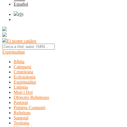
Español
(0)
El nostre catàleg
Espiritualitat
Bíblia
Catequesi
Cristologia
Eclesiologia
Espiritualitat
Litúrgia
Mort i Dol
Objectes Religiosos
Pastoral
Primera Comunió
Religions
Santoral
Teologia