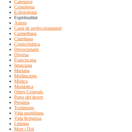
Catequesi
Cristologia
Eclesiologia
Espiritualitat
Autors
Camí de perfeccionament
Carmelitana
Claretiana
Cristocéntrica
Devocionaris
Diversa
Franciscana
Ignaciana
Mariana
Meditacions
Mística
Monàstica
Obres Generals
Pares del desert
Pregària
Testimonis
Vida quotidiana
Vida Religiosa
Litúrgia
Mort i Dol