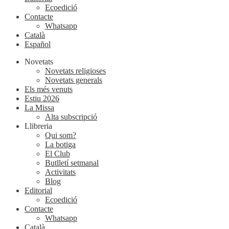
Ecoedició
Contacte
Whatsapp
Català
Español
Novetats
Novetats religioses
Novetats generals
Els més venuts
Estiu 2026
La Missa
Alta subscripció
Llibreria
Qui som?
La botiga
El Club
Butlletí setmanal
Activitats
Blog
Editorial
Ecoedició
Contacte
Whatsapp
Català