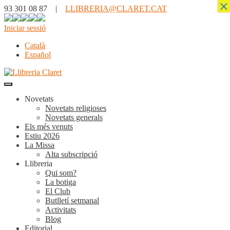
×
93 301 08 87 |
LLIBRERIA@CLARET.CAT
Iniciar sessió
Català
Español
Novetats
Novetats religioses
Novetats generals
Els més venuts
Estiu 2026
La Missa
Alta subscripció
Llibreria
Qui som?
La botiga
El Club
Butlletí setmanal
Activitats
Blog
Editorial