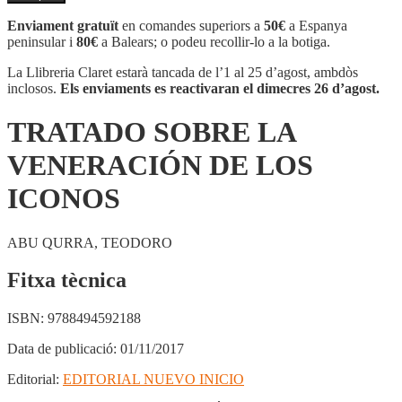
TRATADO
SOBRE
Enviament gratuït
en comandes superiors a
50€
a Espanya
LA
peninsular i
80€
a Balears; o podeu recollir-lo a la botiga.
VENERACIÓN
DE
La Llibreria Claret estarà tancada de l’1 al 25 d’agost, ambdòs
LOS
inclosos.
Els enviaments es reactivaran el dimecres 26 d’agost.
ICONOS
TRATADO SOBRE LA
VENERACIÓN DE LOS
ICONOS
ABU QURRA, TEODORO
Fitxa tècnica
ISBN:
9788494592188
Data de publicació:
01/11/2017
Editorial:
EDITORIAL NUEVO INICIO