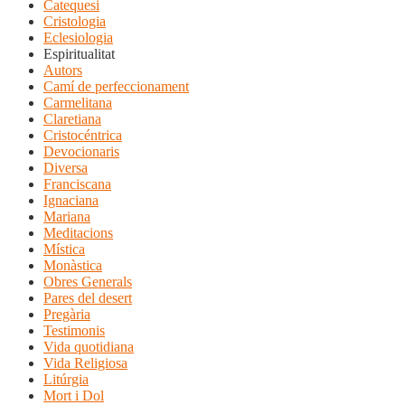
Catequesi
Cristologia
Eclesiologia
Espiritualitat
Autors
Camí de perfeccionament
Carmelitana
Claretiana
Cristocéntrica
Devocionaris
Diversa
Franciscana
Ignaciana
Mariana
Meditacions
Mística
Monàstica
Obres Generals
Pares del desert
Pregària
Testimonis
Vida quotidiana
Vida Religiosa
Litúrgia
Mort i Dol