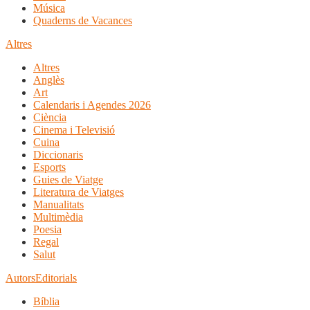
Música
Quaderns de Vacances
Altres
Altres
Anglès
Art
Calendaris i Agendes 2026
Ciència
Cinema i Televisió
Cuina
Diccionaris
Esports
Guies de Viatge
Literatura de Viatges
Manualitats
Multimèdia
Poesia
Regal
Salut
Autors
Editorials
Bíblia