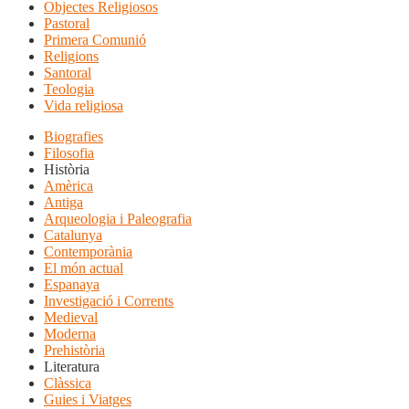
Objectes Religiosos
Pastoral
Primera Comunió
Religions
Santoral
Teologia
Vida religiosa
Biografies
Filosofia
Història
Amèrica
Antiga
Arqueologia i Paleografia
Catalunya
Contemporània
El món actual
Espanaya
Investigació i Corrents
Medieval
Moderna
Prehistòria
Literatura
Clàssica
Guies i Viatges