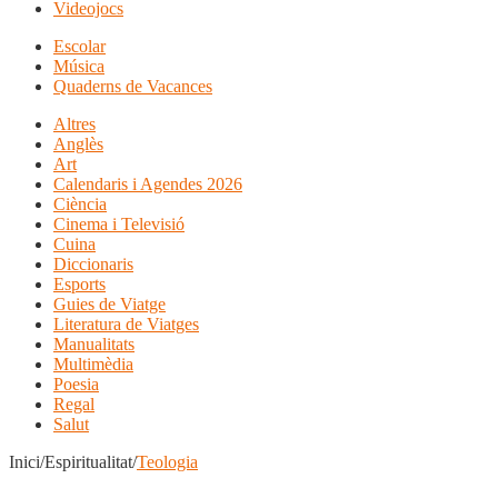
Videojocs
Escolar
Música
Quaderns de Vacances
Altres
Anglès
Art
Calendaris i Agendes 2026
Ciència
Cinema i Televisió
Cuina
Diccionaris
Esports
Guies de Viatge
Literatura de Viatges
Manualitats
Multimèdia
Poesia
Regal
Salut
Inici/Espiritualitat/
Teologia