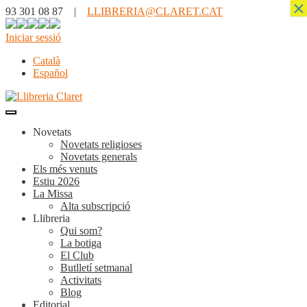
×
93 301 08 87 |
LLIBRERIA@CLARET.CAT
Iniciar sessió
Català
Español
Novetats
Novetats religioses
Novetats generals
Els més venuts
Estiu 2026
La Missa
Alta subscripció
Llibreria
Qui som?
La botiga
El Club
Butlletí setmanal
Activitats
Blog
Editorial