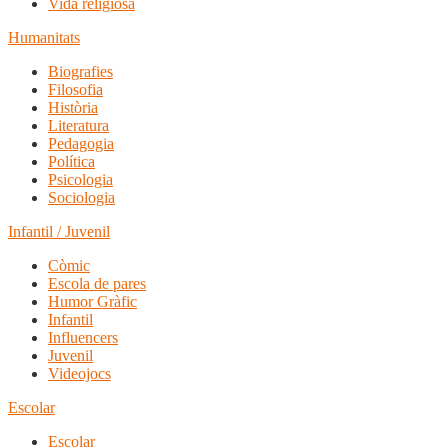
Vida religiosa
Humanitats
Biografies
Filosofia
Història
Literatura
Pedagogia
Política
Psicologia
Sociologia
Infantil / Juvenil
Còmic
Escola de pares
Humor Gràfic
Infantil
Influencers
Juvenil
Videojocs
Escolar
Escolar