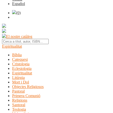
Español
(0)
El nostre catàleg
Espiritualitat
Bíblia
Catequesi
Cristologia
Eclesiologia
Espiritualitat
Litúrgia
Mort i Dol
Objectes Religiosos
Pastoral
Primera Comunió
Religions
Santoral
Teologia