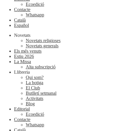
Ecoedició
Contacte
Whatsapp
Català
Español
Novetats
Novetats religioses
Novetats generals
Els més venuts
Estiu 2026
La Missa
Alta subscripció
Llibreria
Qui som?
La botiga
El Club
Butlletí setmanal
Activitats
Blog
Editorial
Ecoedició
Contacte
Whatsapp
Català