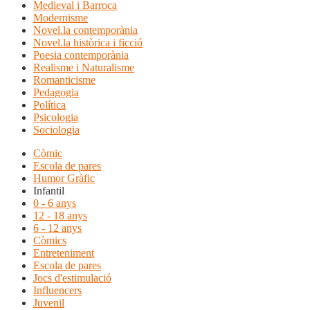
Medieval i Barroca
Modernisme
Novel.la contemporània
Novel.la històrica i ficció
Poesia contemporània
Realisme i Naturalisme
Romanticisme
Pedagogia
Política
Psicologia
Sociologia
Còmic
Escola de pares
Humor Gràfic
Infantil
0 - 6 anys
12 - 18 anys
6 - 12 anys
Còmics
Entreteniment
Escola de pares
Jocs d'estimulació
Influencers
Juvenil