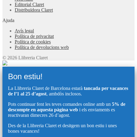
Editorial Claret
Distribuïdora Claret
Ajuda
Avís legal
Política de privacitat
Política de cookies
Política de devolucions web
© 2026 Llibreria Claret
Bon estiu!
La Llibreria Claret de Barcelona estarà
tancada per vacances
de l’1 al 25 d’agost
, ambdòs inclosos.
Pots continuar fent les teves comandes online amb un
5% de
descompte en aquesta pàgina web
i els enviaments es
reactivaran dimecres 26 d’agost.
Des de la Llibreria Claret et desitgem un bon estiu i unes
bones vacances!