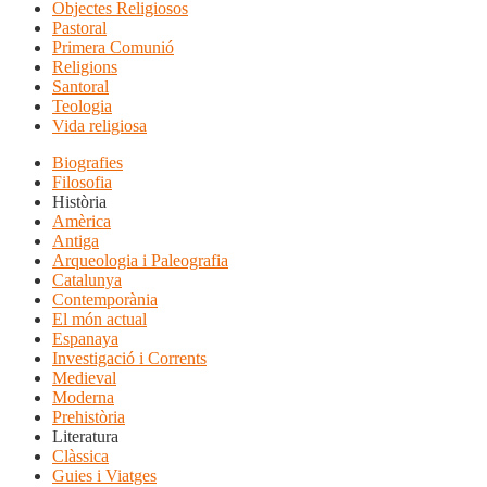
Objectes Religiosos
Pastoral
Primera Comunió
Religions
Santoral
Teologia
Vida religiosa
Biografies
Filosofia
Història
Amèrica
Antiga
Arqueologia i Paleografia
Catalunya
Contemporània
El món actual
Espanaya
Investigació i Corrents
Medieval
Moderna
Prehistòria
Literatura
Clàssica
Guies i Viatges