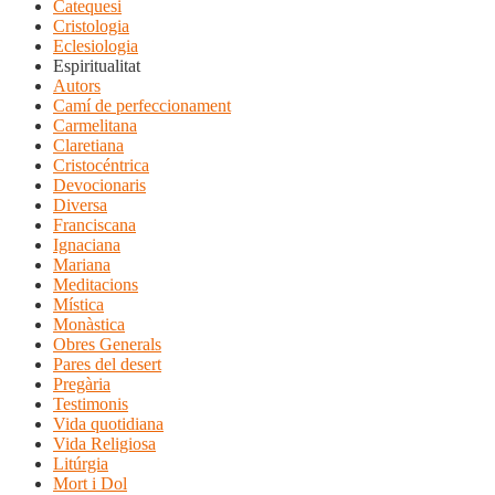
Catequesi
Cristologia
Eclesiologia
Espiritualitat
Autors
Camí de perfeccionament
Carmelitana
Claretiana
Cristocéntrica
Devocionaris
Diversa
Franciscana
Ignaciana
Mariana
Meditacions
Mística
Monàstica
Obres Generals
Pares del desert
Pregària
Testimonis
Vida quotidiana
Vida Religiosa
Litúrgia
Mort i Dol