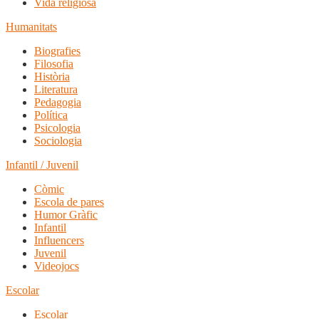
Vida religiosa
Humanitats
Biografies
Filosofia
Història
Literatura
Pedagogia
Política
Psicologia
Sociologia
Infantil / Juvenil
Còmic
Escola de pares
Humor Gràfic
Infantil
Influencers
Juvenil
Videojocs
Escolar
Escolar