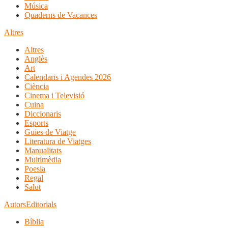
Música
Quaderns de Vacances
Altres
Altres
Anglès
Art
Calendaris i Agendes 2026
Ciència
Cinema i Televisió
Cuina
Diccionaris
Esports
Guies de Viatge
Literatura de Viatges
Manualitats
Multimèdia
Poesia
Regal
Salut
Autors
Editorials
Bíblia