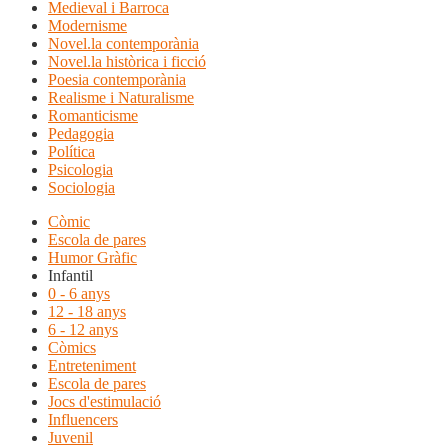
Medieval i Barroca
Modernisme
Novel.la contemporània
Novel.la històrica i ficció
Poesia contemporània
Realisme i Naturalisme
Romanticisme
Pedagogia
Política
Psicologia
Sociologia
Còmic
Escola de pares
Humor Gràfic
Infantil
0 - 6 anys
12 - 18 anys
6 - 12 anys
Còmics
Entreteniment
Escola de pares
Jocs d'estimulació
Influencers
Juvenil