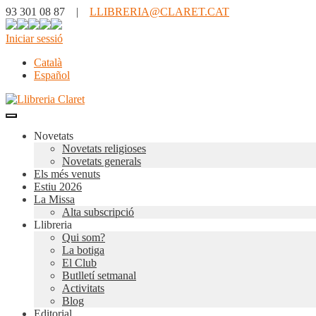
93 301 08 87 |
LLIBRERIA@CLARET.CAT
Iniciar sessió
Català
Español
Novetats
Novetats religioses
Novetats generals
Els més venuts
Estiu 2026
La Missa
Alta subscripció
Llibreria
Qui som?
La botiga
El Club
Butlletí setmanal
Activitats
Blog
Editorial