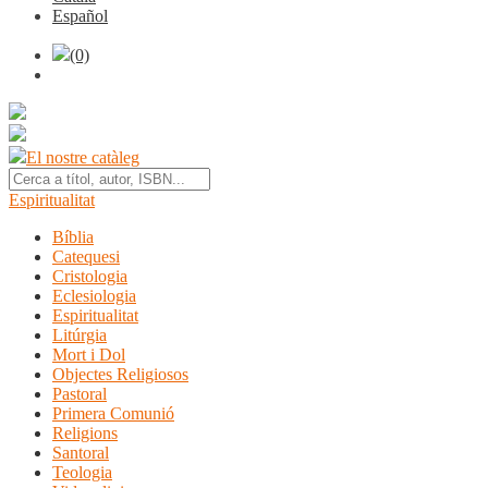
Español
(0)
El nostre catàleg
Espiritualitat
Bíblia
Catequesi
Cristologia
Eclesiologia
Espiritualitat
Litúrgia
Mort i Dol
Objectes Religiosos
Pastoral
Primera Comunió
Religions
Santoral
Teologia