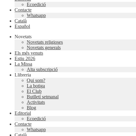
Ecoedició
Contacte
Whatsapp
Català
Español
Novetats
Novetats religioses
Novetats generals
Els més venuts
Estiu 2026
La Missa
Alta subscripció
Llibreria
Qui som?
La botiga
El Club
Butlletí setmanal
Activitats
Blog
Editorial
Ecoedició
Contacte
Whatsapp
Català