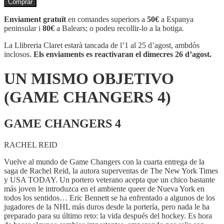
Comprar
UN
MISMO
Enviament gratuït
en comandes superiors a
50€
a Espanya
OBJETIVO
peninsular i
80€
a Balears; o podeu recollir-lo a la botiga.
(GAME
CHANGERS
La Llibreria Claret estarà tancada de l’1 al 25 d’agost, ambdòs
4)
inclosos.
Els enviaments es reactivaran el dimecres 26 d’agost.
UN MISMO OBJETIVO
(GAME CHANGERS 4)
GAME CHANGERS 4
RACHEL REID
Vuelve al mundo de Game Changers con la cuarta entrega de la
saga de Rachel Reid, la autora superventas de The New York Times
y USA TODAY. Un portero veterano acepta que un chico bastante
más joven le introduzca en el ambiente queer de Nueva York en
todos los sentidos… Eric Bennett se ha enfrentado a algunos de los
jugadores de la NHL más duros desde la portería, pero nada le ha
preparado para su último reto: la vida después del hockey. Es hora