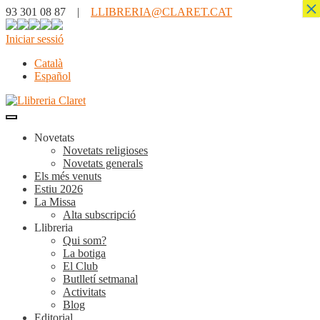
×
93 301 08 87 |
LLIBRERIA@CLARET.CAT
Iniciar sessió
Català
Español
Novetats
Novetats religioses
Novetats generals
Els més venuts
Estiu 2026
La Missa
Alta subscripció
Llibreria
Qui som?
La botiga
El Club
Butlletí setmanal
Activitats
Blog
Editorial