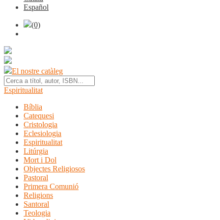
Español
(0)
El nostre catàleg
Espiritualitat
Bíblia
Catequesi
Cristologia
Eclesiologia
Espiritualitat
Litúrgia
Mort i Dol
Objectes Religiosos
Pastoral
Primera Comunió
Religions
Santoral
Teologia