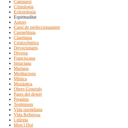
Catequesi
Cristologia
Eclesiologia
Espiritualitat
Autors
Camí de perfeccionament
Carmelitana
Claretiana
Cristocéntrica
Devocionaris
Diversa
Franciscana
Ignaciana
Mariana
Meditacions
Mística
Monàstica
Obres Generals
Pares del desert
Pregària
Testimonis
Vida quotidiana
Vida Religiosa
Litúrgia
Mort i Dol