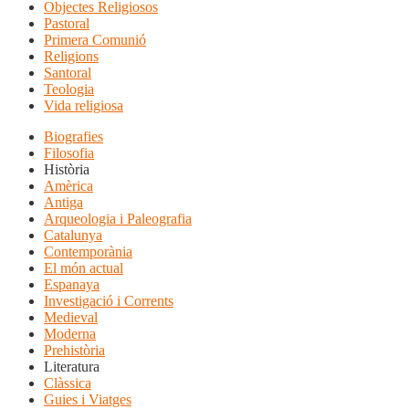
Objectes Religiosos
Pastoral
Primera Comunió
Religions
Santoral
Teologia
Vida religiosa
Biografies
Filosofia
Història
Amèrica
Antiga
Arqueologia i Paleografia
Catalunya
Contemporània
El món actual
Espanaya
Investigació i Corrents
Medieval
Moderna
Prehistòria
Literatura
Clàssica
Guies i Viatges