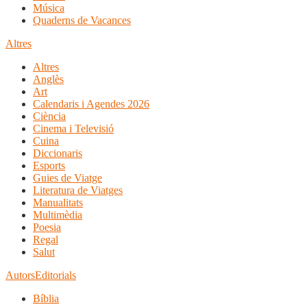
Música
Quaderns de Vacances
Altres
Altres
Anglès
Art
Calendaris i Agendes 2026
Ciència
Cinema i Televisió
Cuina
Diccionaris
Esports
Guies de Viatge
Literatura de Viatges
Manualitats
Multimèdia
Poesia
Regal
Salut
Autors
Editorials
Bíblia