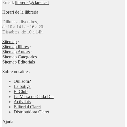
Email:
llibreria@claret.cat
Horari de la llibreria
Dilluns a divendres,
de 10 a 14 i de 16 a 20.
Dissabtes, de 10 a 14h.
Sitemap
·
Sitemap llibres
·
Sitemap Autors
·
Sitemap Categories
·
Sitemap Editorials
Sobre nosaltres
Qui som?
La botiga
El Club
La Missa de Cada Dia
Activitats
Editorial Claret
Distribuïdora Claret
Ajuda