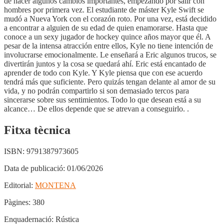
de hacer algunos cambios importantes, empezando por salir con
hombres por primera vez. El estudiante de máster Kyle Swift se
mudó a Nueva York con el corazón roto. Por una vez, está decidido
a encontrar a alguien de su edad de quien enamorarse. Hasta que
conoce a un sexy jugador de hockey quince años mayor que él. A
pesar de la intensa atracción entre ellos, Kyle no tiene intención de
involucrarse emocionalmente. Le enseñará a Eric algunos trucos, se
divertirán juntos y la cosa se quedará ahí. Eric está encantado de
aprender de todo con Kyle. Y Kyle piensa que con ese acuerdo
tendrá más que suficiente. Pero quizás tengan delante al amor de su
vida, y no podrán compartirlo si son demasiado tercos para
sincerarse sobre sus sentimientos. Todo lo que desean está a su
alcance… De ellos depende que se atrevan a conseguirlo. .
Fitxa tècnica
ISBN:
9791387973605
Data de publicació:
01/06/2026
Editorial:
MONTENA
Pàgines:
380
Enquadernació:
Rústica