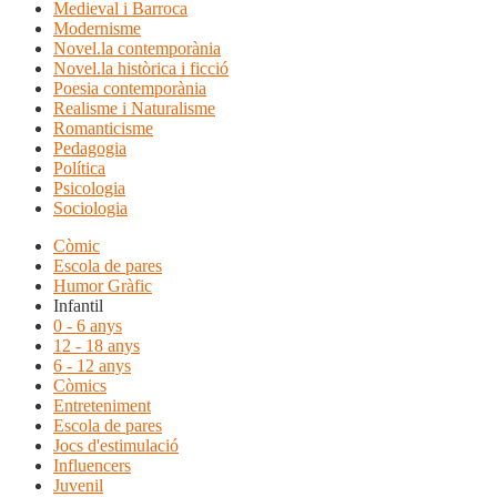
Medieval i Barroca
Modernisme
Novel.la contemporània
Novel.la històrica i ficció
Poesia contemporània
Realisme i Naturalisme
Romanticisme
Pedagogia
Política
Psicologia
Sociologia
Còmic
Escola de pares
Humor Gràfic
Infantil
0 - 6 anys
12 - 18 anys
6 - 12 anys
Còmics
Entreteniment
Escola de pares
Jocs d'estimulació
Influencers
Juvenil