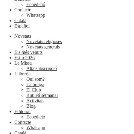
Ecoedició
Contacte
Whatsapp
Català
Español
Novetats
Novetats religioses
Novetats generals
Els més venuts
Estiu 2026
La Missa
Alta subscripció
Llibreria
Qui som?
La botiga
El Club
Butlletí setmanal
Activitats
Blog
Editorial
Ecoedició
Contacte
Whatsapp
Català