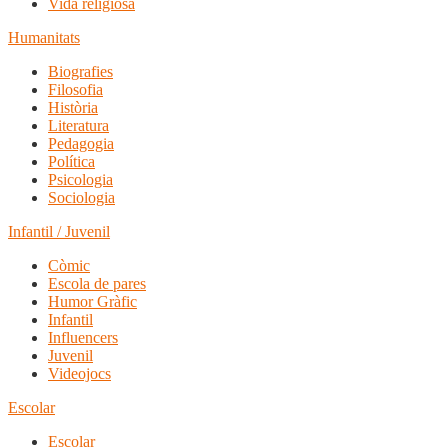
Vida religiosa
Humanitats
Biografies
Filosofia
Història
Literatura
Pedagogia
Política
Psicologia
Sociologia
Infantil / Juvenil
Còmic
Escola de pares
Humor Gràfic
Infantil
Influencers
Juvenil
Videojocs
Escolar
Escolar