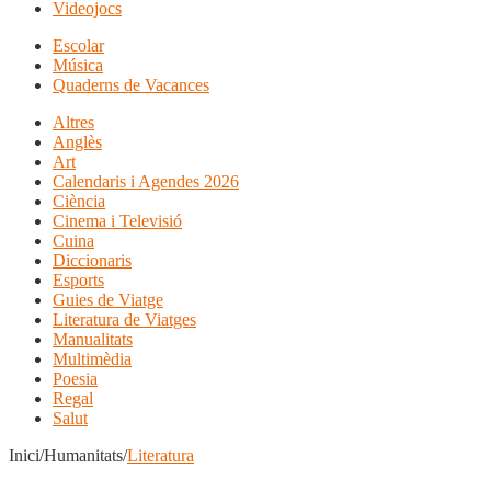
Videojocs
Escolar
Música
Quaderns de Vacances
Altres
Anglès
Art
Calendaris i Agendes 2026
Ciència
Cinema i Televisió
Cuina
Diccionaris
Esports
Guies de Viatge
Literatura de Viatges
Manualitats
Multimèdia
Poesia
Regal
Salut
Inici/Humanitats/
Literatura