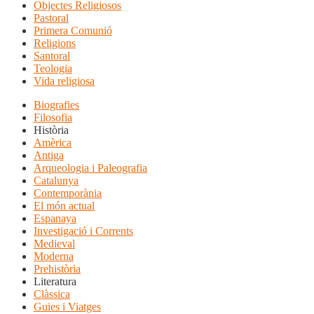
Objectes Religiosos
Pastoral
Primera Comunió
Religions
Santoral
Teologia
Vida religiosa
Biografies
Filosofia
Història
Amèrica
Antiga
Arqueologia i Paleografia
Catalunya
Contemporània
El món actual
Espanaya
Investigació i Corrents
Medieval
Moderna
Prehistòria
Literatura
Clàssica
Guies i Viatges