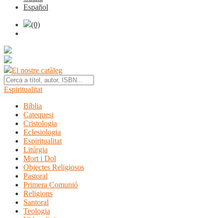
Español
(0)
El nostre catàleg
Espiritualitat
Bíblia
Catequesi
Cristologia
Eclesiologia
Espiritualitat
Litúrgia
Mort i Dol
Objectes Religiosos
Pastoral
Primera Comunió
Religions
Santoral
Teologia