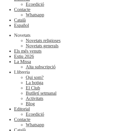
Ecoedició
Contacte
Whatsapp
Català
Español
Novetats
Novetats religioses
Novetats generals
Els més venuts
Estiu 2026
La Missa
Alta subscripció
Llibreria
Qui som?
La botiga
El Club
Butlletí setmanal
Activitats
Blog
Editorial
Ecoedició
Contacte
Whatsapp
Català