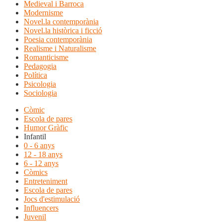
Medieval i Barroca
Modernisme
Novel.la contemporània
Novel.la històrica i ficció
Poesia contemporània
Realisme i Naturalisme
Romanticisme
Pedagogia
Política
Psicologia
Sociologia
Còmic
Escola de pares
Humor Gràfic
Infantil
0 - 6 anys
12 - 18 anys
6 - 12 anys
Còmics
Entreteniment
Escola de pares
Jocs d'estimulació
Influencers
Juvenil