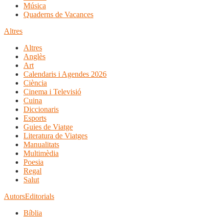
Música
Quaderns de Vacances
Altres
Altres
Anglès
Art
Calendaris i Agendes 2026
Ciència
Cinema i Televisió
Cuina
Diccionaris
Esports
Guies de Viatge
Literatura de Viatges
Manualitats
Multimèdia
Poesia
Regal
Salut
Autors
Editorials
Bíblia