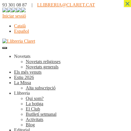
×
93 301 08 87 |
LLIBRERIA@CLARET.CAT
Iniciar sessió
Català
Español
Novetats
Novetats religioses
Novetats generals
Els més venuts
Estiu 2026
La Missa
Alta subscripció
Llibreria
Qui som?
La botiga
El Club
Butlletí setmanal
Activitats
Blog
Editorial