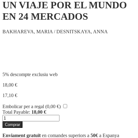
UN VIAJE POR EL MUNDO
EN 24 MERCADOS
BAKHAREVA, MARIA / DESNITSKAYA, ANNA
Compartir
5% descompte exclusiu web
18,00
€
17,10
€
Embolicar per a regal (
0,00
€
)
Total Payable:
18,00
€
quantitat
de
Comprar
UN
VIAJE
Enviament gratuït
en comandes superiors a
50€
a Espanya