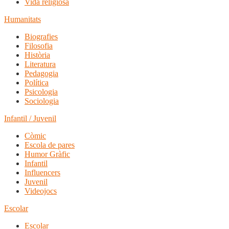
Vida religiosa
Humanitats
Biografies
Filosofia
Història
Literatura
Pedagogia
Política
Psicologia
Sociologia
Infantil / Juvenil
Còmic
Escola de pares
Humor Gràfic
Infantil
Influencers
Juvenil
Videojocs
Escolar
Escolar