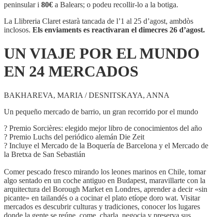
POR
peninsular i
80€
a Balears; o podeu recollir-lo a la botiga.
EL
MUNDO
La Llibreria Claret estarà tancada de l’1 al 25 d’agost, ambdòs
EN
inclosos.
Els enviaments es reactivaran el dimecres 26 d’agost.
24
MERCADOS
UN VIAJE POR EL MUNDO
EN 24 MERCADOS
BAKHAREVA, MARIA / DESNITSKAYA, ANNA
Un pequeño mercado de barrio, un gran recorrido por el mundo
? Premio Sorcières: elegido mejor libro de conocimientos del año
? Premio Luchs del periódico alemán Die Zeit
? Incluye el Mercado de la Boquería de Barcelona y el Mercado de
la Bretxa de San Sebastián
Comer pescado fresco mirando los leones marinos en Chile, tomar
algo sentado en un coche antiguo en Budapest, maravillarte con la
arquitectura del Borough Market en Londres, aprender a decir «sin
picante» en tailandés o a cocinar el plato etíope doro wat. Visitar
mercados es descubrir culturas y tradiciones, conocer los lugares
donde la gente se reúne, come, charla, negocia y preserva sus