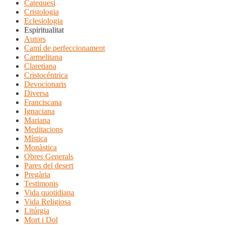
Catequesi
Cristologia
Eclesiologia
Espiritualitat
Autors
Camí de perfeccionament
Carmelitana
Claretiana
Cristocéntrica
Devocionaris
Diversa
Franciscana
Ignaciana
Mariana
Meditacions
Mística
Monàstica
Obres Generals
Pares del desert
Pregària
Testimonis
Vida quotidiana
Vida Religiosa
Litúrgia
Mort i Dol