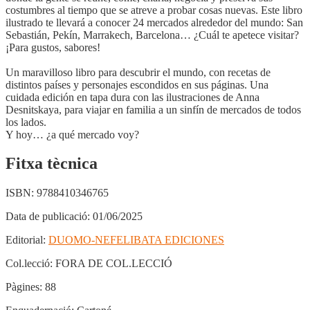
costumbres al tiempo que se atreve a probar cosas nuevas. Este libro
ilustrado te llevará a conocer 24 mercados alrededor del mundo: San
Sebastián, Pekín, Marrakech, Barcelona… ¿Cuál te apetece visitar?
¡Para gustos, sabores!
Un maravilloso libro para descubrir el mundo, con recetas de
distintos países y personajes escondidos en sus páginas. Una
cuidada edición en tapa dura con las ilustraciones de Anna
Desnitskaya, para viajar en familia a un sinfín de mercados de todos
los lados.
Y hoy… ¿a qué mercado voy?
Fitxa tècnica
ISBN:
9788410346765
Data de publicació:
01/06/2025
Editorial:
DUOMO-NEFELIBATA EDICIONES
Col.lecció:
FORA DE COL.LECCIÓ
Pàgines:
88