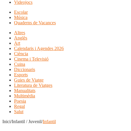
Videojocs
Escolar
Música
Quaderns de Vacances
Altres
Anglès
Art
Calendaris i Agendes 2026
Ciència
Cinema i Televisió
Cuina
Diccionaris
Esports
Guies de Viatge
Literatura de Viatges
Manualitats
Multimèdia
Poesia
Regal
Salut
Inici/Infantil / Juvenil/
Infantil