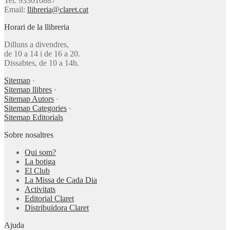
Tel: 933010887
Email:
llibreria@claret.cat
Horari de la llibreria
Dilluns a divendres,
de 10 a 14 i de 16 a 20.
Dissabtes, de 10 a 14h.
Sitemap
·
Sitemap llibres
·
Sitemap Autors
·
Sitemap Categories
·
Sitemap Editorials
Sobre nosaltres
Qui som?
La botiga
El Club
La Missa de Cada Dia
Activitats
Editorial Claret
Distribuïdora Claret
Ajuda