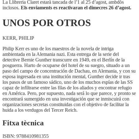
La Llibreria Claret estarà tancada de l’1 al 25 d’agost, ambdòs
inclosos.
Els enviaments es reactivaran el dimecres 26 d’agost.
UNOS POR OTROS
KERR, PHILIP
Philip Kerr es uno de los maestros de la novela de intriga
ambientada en la Alemania nazi. Esta entrega de la serie del
detective Bernie Gunther transcurre en 1949, en el Berlín de la
posguerra. Harto de ocuparse del hotel de su suegro, situado a un
paso del campo de concentración de Dachau, en Alemania, y con su
esposa ingresada en una institución mental, Gunther decide ir tras
los pasos de un famoso sádico, uno de los muchos espías de las SS
capaz de infiltrarse entre las filas de los aliados y encontrar refugio
en América. Pero, por supuesto, nada será lo que parece, y pronto se
encontrará sumergido en una investigación que se inmiscuirá con
organizaciones secretas constituidas con el objetivo de facilitar la
huida a los verdugos del Tercer Reich.
Fitxa tècnica
ISBN:
9788410981355