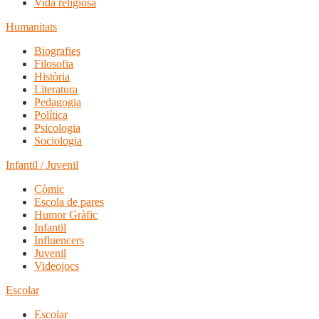
Vida religiosa
Humanitats
Biografies
Filosofia
Història
Literatura
Pedagogia
Política
Psicologia
Sociologia
Infantil / Juvenil
Còmic
Escola de pares
Humor Gràfic
Infantil
Influencers
Juvenil
Videojocs
Escolar
Escolar