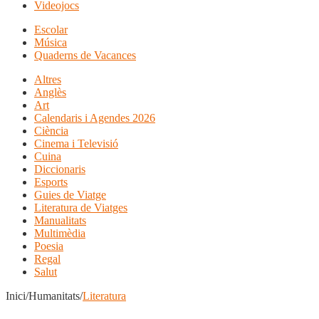
Videojocs
Escolar
Música
Quaderns de Vacances
Altres
Anglès
Art
Calendaris i Agendes 2026
Ciència
Cinema i Televisió
Cuina
Diccionaris
Esports
Guies de Viatge
Literatura de Viatges
Manualitats
Multimèdia
Poesia
Regal
Salut
Inici/Humanitats/
Literatura