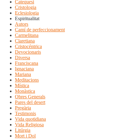
Catequesi
Cristologia
Eclesiologia
Espiritualitat
Autors
Camí de perfeccionament
Carmelitana
Claretiana
Cristocéntrica
Devocionaris
Diversa
Franciscana
Ignaciana
Mariana
Meditacions
Mística
Monàstica
Obres Generals
Pares del desert
Pregària
Testimonis
Vida quotidiana
Vida Religiosa
Litúrgia
Mort i Dol