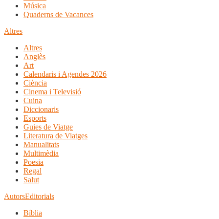
Música
Quaderns de Vacances
Altres
Altres
Anglès
Art
Calendaris i Agendes 2026
Ciència
Cinema i Televisió
Cuina
Diccionaris
Esports
Guies de Viatge
Literatura de Viatges
Manualitats
Multimèdia
Poesia
Regal
Salut
Autors
Editorials
Bíblia