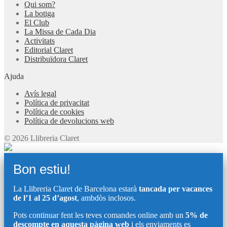
Qui som?
La botiga
El Club
La Missa de Cada Dia
Activitats
Editorial Claret
Distribuïdora Claret
Ajuda
Avís legal
Política de privacitat
Política de cookies
Política de devolucions web
© 2026 Llibreria Claret
Bon estiu!
La Llibreria Claret de Barcelona estarà
tancada per vacances
de l’1 al 25 d’agost
, ambdòs inclosos.
Pots continuar fent les teves comandes online amb un
5% de
descompte en aquesta pàgina web
i els enviaments es