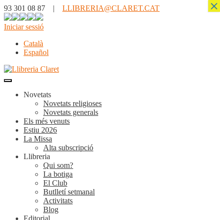
×
93 301 08 87 |
LLIBRERIA@CLARET.CAT
Iniciar sessió
Català
Español
Novetats
Novetats religioses
Novetats generals
Els més venuts
Estiu 2026
La Missa
Alta subscripció
Llibreria
Qui som?
La botiga
El Club
Butlletí setmanal
Activitats
Blog
Editorial