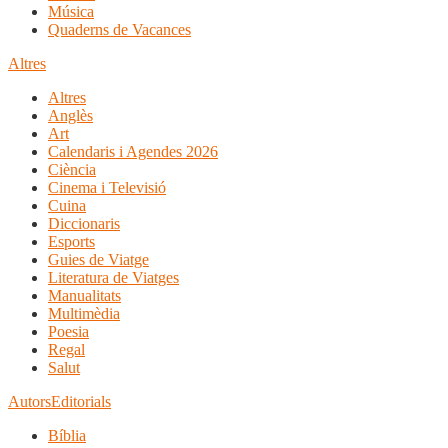
Música
Quaderns de Vacances
Altres
Altres
Anglès
Art
Calendaris i Agendes 2026
Ciència
Cinema i Televisió
Cuina
Diccionaris
Esports
Guies de Viatge
Literatura de Viatges
Manualitats
Multimèdia
Poesia
Regal
Salut
Autors
Editorials
Bíblia