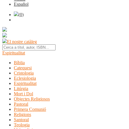
Español
(0)
El nostre catàleg
Espiritualitat
Bíblia
Catequesi
Cristologia
Eclesiologia
Espiritualitat
Litúrgia
Mort i Dol
Objectes Religiosos
Pastoral
Primera Comunió
Religions
Santoral
Teologia