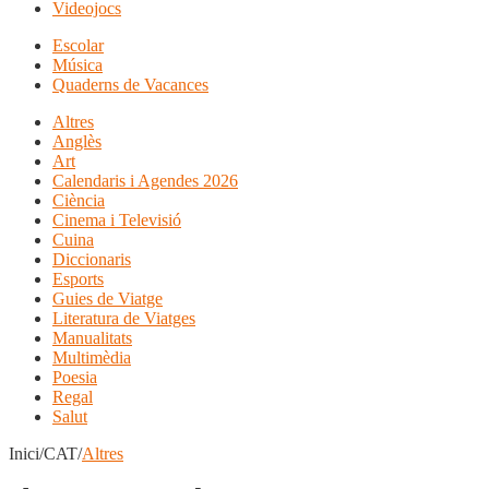
Videojocs
Escolar
Música
Quaderns de Vacances
Altres
Anglès
Art
Calendaris i Agendes 2026
Ciència
Cinema i Televisió
Cuina
Diccionaris
Esports
Guies de Viatge
Literatura de Viatges
Manualitats
Multimèdia
Poesia
Regal
Salut
Inici/CAT/
Altres