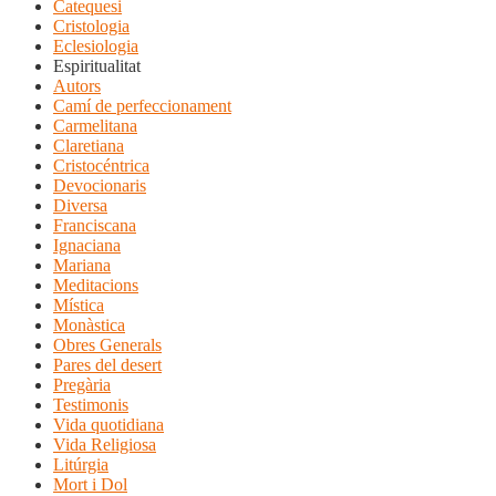
Catequesi
Cristologia
Eclesiologia
Espiritualitat
Autors
Camí de perfeccionament
Carmelitana
Claretiana
Cristocéntrica
Devocionaris
Diversa
Franciscana
Ignaciana
Mariana
Meditacions
Mística
Monàstica
Obres Generals
Pares del desert
Pregària
Testimonis
Vida quotidiana
Vida Religiosa
Litúrgia
Mort i Dol