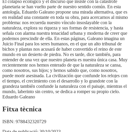
El colapso ecológico y el discurso que insiste con la catástrofe
planetaria se han vuelto parte de nuestro sentido común. En esta
antología, Eduardo Galeano propone una mirada alternativa, que es
en realidad una constante en toda su obra, para acercarnos al mismo
problema: nos recuerda nuestro vínculo insoslayable con la
naturaleza, explora su riqueza y sus formas de resistencia, y hasta
señala con alarma nuestra tenacidad urbana y moderna de creer que
podemos prescindir de ella. En estas páginas, Galeano imagina un
Juicio Final para los seres humanos, en el que un alto tribunal de
bichos y plantas nos acusará de haber convertido el reino de este
mundo en un desierto de piedra. No es tarde, dice también, para
entender de una vez que nuestro planeta es nuestra única casa. Muy
recientemente nos hemos enterado de que la naturaleza se cansa,
como nosotros, sus hijos; y hemos sabido que, como nosotros,
puede morir asesinada. La civilización que confunde los relojes con
el tiempo, el crecimiento con el desarrollo y lo grandote con la
grandeza también confunde la naturaleza con el paisaje, mientras el
mundo, laberinto sin centro, se dedica a romper su propio cielo.
Eduardo Galeano
Fitxa tècnica
ISBN:
9788432320729
Data de publicació:
30/10/2023