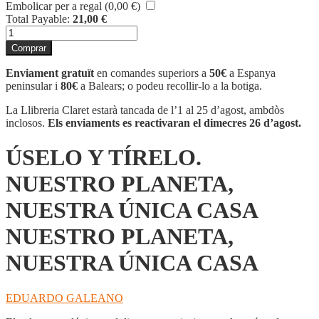
Embolicar per a regal (
0,00
€
)
Total Payable:
21,00
€
quantitat
de
Comprar
ÚSELO
Y
Enviament gratuït
en comandes superiors a
50€
a Espanya
TÍRELO.
peninsular i
80€
a Balears; o podeu recollir-lo a la botiga.
NUESTRO
PLANETA,
La Llibreria Claret estarà tancada de l’1 al 25 d’agost, ambdòs
NUESTRA
inclosos.
Els enviaments es reactivaran el dimecres 26 d’agost.
ÚNICA
CASA
ÚSELO Y TÍRELO.
NUESTRO
PLANETA,
NUESTRO PLANETA,
NUESTRA
ÚNICA
NUESTRA ÚNICA CASA
CASA
NUESTRO PLANETA,
NUESTRA ÚNICA CASA
EDUARDO GALEANO