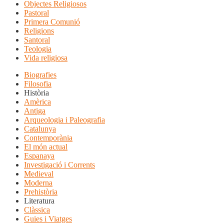
Objectes Religiosos
Pastoral
Primera Comunió
Religions
Santoral
Teologia
Vida religiosa
Biografies
Filosofia
Història
Amèrica
Antiga
Arqueologia i Paleografia
Catalunya
Contemporània
El món actual
Espanaya
Investigació i Corrents
Medieval
Moderna
Prehistòria
Literatura
Clàssica
Guies i Viatges