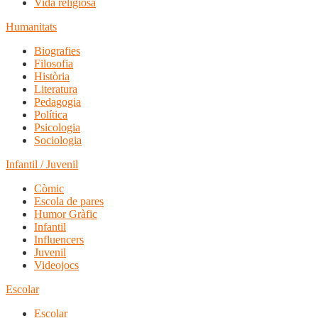
Vida religiosa
Humanitats
Biografies
Filosofia
Història
Literatura
Pedagogia
Política
Psicologia
Sociologia
Infantil / Juvenil
Còmic
Escola de pares
Humor Gràfic
Infantil
Influencers
Juvenil
Videojocs
Escolar
Escolar