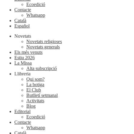
Ecoedició
Contacte
Whatsapp
Català
Español
Novetats
Novetats religioses
Novetats generals
Els més venuts
Estiu 2026
La Missa
Alta subscripció
Llibreria
Qui som?
La botiga
El Club
Butlletí setmanal
Activitats
Blog
Editorial
Ecoedició
Contacte
Whatsapp
Català