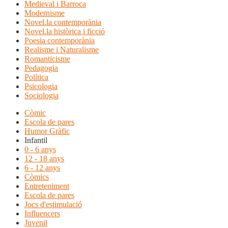
Medieval i Barroca
Modernisme
Novel.la contemporània
Novel.la històrica i ficció
Poesia contemporània
Realisme i Naturalisme
Romanticisme
Pedagogia
Política
Psicologia
Sociologia
Còmic
Escola de pares
Humor Gràfic
Infantil
0 - 6 anys
12 - 18 anys
6 - 12 anys
Còmics
Entreteniment
Escola de pares
Jocs d'estimulació
Influencers
Juvenil