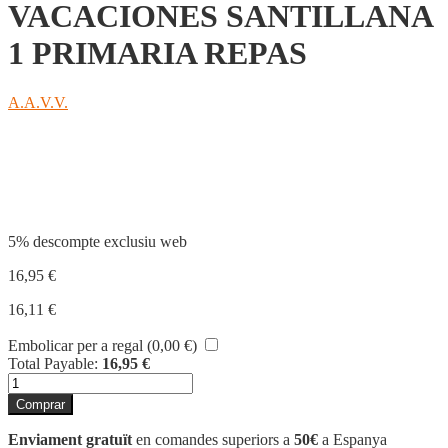
VACACIONES SANTILLANA
1 PRIMARIA REPAS
A.A.V.V.
Compartir
5% descompte exclusiu web
16,95
€
16,11
€
Embolicar per a regal (
0,00
€
)
Total Payable:
16,95
€
quantitat
de
Comprar
VACACIONES
SANTILLANA
Enviament gratuït
en comandes superiors a
50€
a Espanya