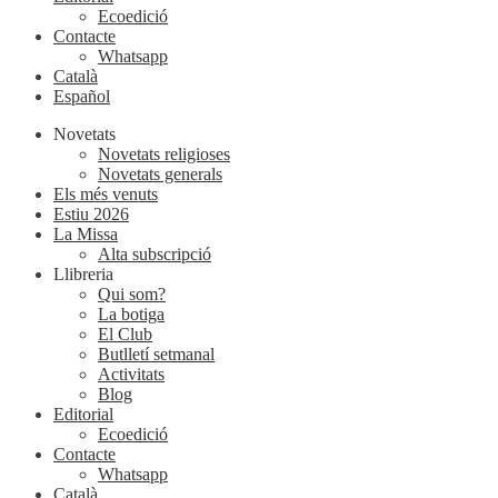
Ecoedició
Contacte
Whatsapp
Català
Español
Novetats
Novetats religioses
Novetats generals
Els més venuts
Estiu 2026
La Missa
Alta subscripció
Llibreria
Qui som?
La botiga
El Club
Butlletí setmanal
Activitats
Blog
Editorial
Ecoedició
Contacte
Whatsapp
Català