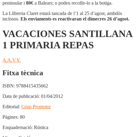
1
peninsular i
80€
a Balears; o podeu recollir-lo a la botiga.
PRIMARIA
REPAS
La Llibreria Claret estarà tancada de l’1 al 25 d’agost, ambdòs
inclosos.
Els enviaments es reactivaran el dimecres 26 d’agost.
VACACIONES SANTILLANA
1 PRIMARIA REPAS
A.A.V.V.
Fitxa tècnica
ISBN:
9788415435662
Data de publicació:
01/04/2012
Editorial:
Grup Promotor
Pàgines:
80
Enquadernació:
Rústica