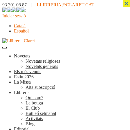
×
93 301 08 87 |
LLIBRERIA@CLARET.CAT
Iniciar sessió
Català
Español
Novetats
Novetats religioses
Novetats generals
Els més venuts
Estiu 2026
La Missa
Alta subscripció
Llibreria
Qui som?
La botiga
El Club
Butlletí setmanal
Activitats
Blog
Editorial