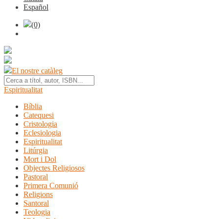
Español
(0)
El nostre catàleg
Espiritualitat
Bíblia
Catequesi
Cristologia
Eclesiologia
Espiritualitat
Litúrgia
Mort i Dol
Objectes Religiosos
Pastoral
Primera Comunió
Religions
Santoral
Teologia