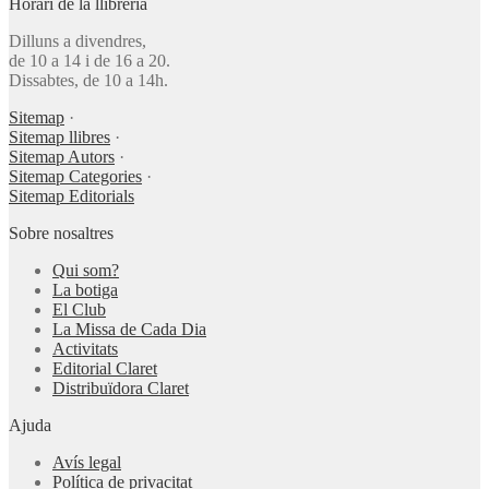
Horari de la llibreria
Dilluns a divendres,
de 10 a 14 i de 16 a 20.
Dissabtes, de 10 a 14h.
Sitemap
·
Sitemap llibres
·
Sitemap Autors
·
Sitemap Categories
·
Sitemap Editorials
Sobre nosaltres
Qui som?
La botiga
El Club
La Missa de Cada Dia
Activitats
Editorial Claret
Distribuïdora Claret
Ajuda
Avís legal
Política de privacitat