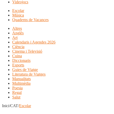
Videojocs
Escolar
Música
Quaderns de Vacances
Altres
Anglès
Art
Calendaris i Agendes 2026
Ciència
Cinema i Televisió
Cuina
Diccionaris
Esports
Guies de Viatge
Literatura de Viatges
Manualitats
Multimèdia
Poesia
Regal
Salut
Inici/CAT/
Escolar