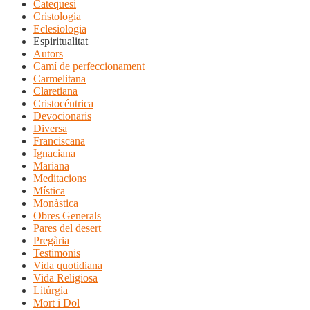
Catequesi
Cristologia
Eclesiologia
Espiritualitat
Autors
Camí de perfeccionament
Carmelitana
Claretiana
Cristocéntrica
Devocionaris
Diversa
Franciscana
Ignaciana
Mariana
Meditacions
Mística
Monàstica
Obres Generals
Pares del desert
Pregària
Testimonis
Vida quotidiana
Vida Religiosa
Litúrgia
Mort i Dol