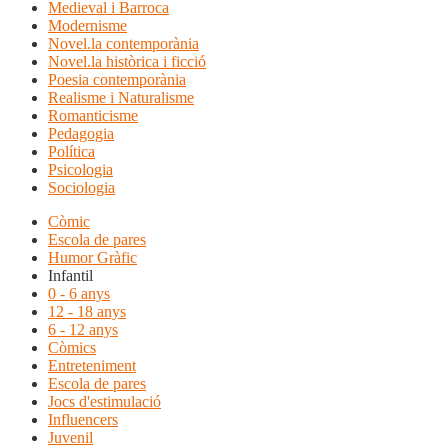
Medieval i Barroca
Modernisme
Novel.la contemporània
Novel.la històrica i ficció
Poesia contemporània
Realisme i Naturalisme
Romanticisme
Pedagogia
Política
Psicologia
Sociologia
Còmic
Escola de pares
Humor Gràfic
Infantil
0 - 6 anys
12 - 18 anys
6 - 12 anys
Còmics
Entreteniment
Escola de pares
Jocs d'estimulació
Influencers
Juvenil