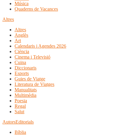
Música
Quaderns de Vacances
Altres
Altres
Anglès
Art
Calendaris i Agendes 2026
Ciència
Cinema i Televisió
Cuina
Diccionaris
Esports
Guies de Viatge
Literatura de Viatges
Manualitats
Multimèdia
Poesia
Regal
Salut
Autors
Editorials
Bíblia