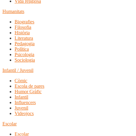
Vida religiosa
Humanitats
Biografies
Filosofia
Història
Literatura
Pedagogia
Política
Psicologia
Sociologia
Infantil / Juvenil
Còmic
Escola de pares
Humor Gràfic
Infantil
Influencers
Juvenil
Videojocs
Escolar
Escolar