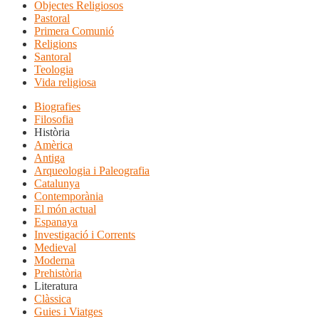
Objectes Religiosos
Pastoral
Primera Comunió
Religions
Santoral
Teologia
Vida religiosa
Biografies
Filosofia
Història
Amèrica
Antiga
Arqueologia i Paleografia
Catalunya
Contemporània
El món actual
Espanaya
Investigació i Corrents
Medieval
Moderna
Prehistòria
Literatura
Clàssica
Guies i Viatges