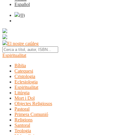
Español
(0)
El nostre catàleg
Espiritualitat
Bíblia
Catequesi
Cristologia
Eclesiologia
Espiritualitat
Litúrgia
Mort i Dol
Objectes Religiosos
Pastoral
Primera Comunió
Religions
Santoral
Teologia