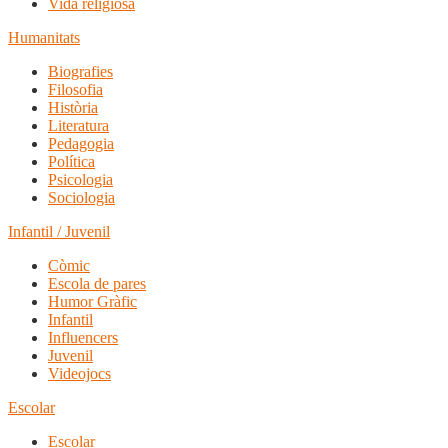
Vida religiosa
Humanitats
Biografies
Filosofia
Història
Literatura
Pedagogia
Política
Psicologia
Sociologia
Infantil / Juvenil
Còmic
Escola de pares
Humor Gràfic
Infantil
Influencers
Juvenil
Videojocs
Escolar
Escolar