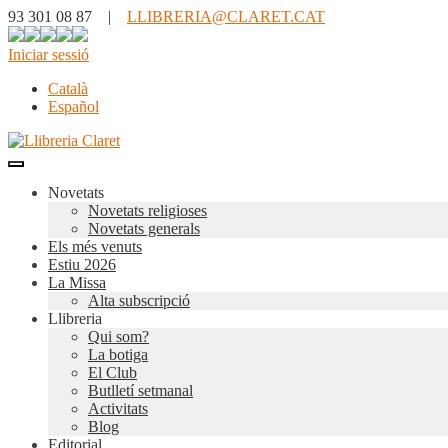
93 301 08 87 |
LLIBRERIA@CLARET.CAT
Iniciar sessió
Català
Español
Novetats
Novetats religioses
Novetats generals
Els més venuts
Estiu 2026
La Missa
Alta subscripció
Llibreria
Qui som?
La botiga
El Club
Butlletí setmanal
Activitats
Blog
Editorial