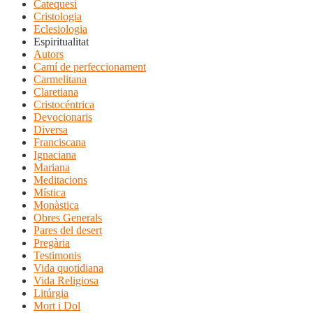
Catequesi
Cristologia
Eclesiologia
Espiritualitat
Autors
Camí de perfeccionament
Carmelitana
Claretiana
Cristocéntrica
Devocionaris
Diversa
Franciscana
Ignaciana
Mariana
Meditacions
Mística
Monàstica
Obres Generals
Pares del desert
Pregària
Testimonis
Vida quotidiana
Vida Religiosa
Litúrgia
Mort i Dol