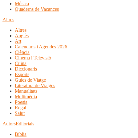
Música
Quaderns de Vacances
Altres
Altres
Anglès
Art
Calendaris i Agendes 2026
Ciència
Cinema i Televisió
Cuina
Diccionaris
Esports
Guies de Viatge
Literatura de Viatges
Manualitats
Multimèdia
Poesia
Regal
Salut
Autors
Editorials
Bíblia