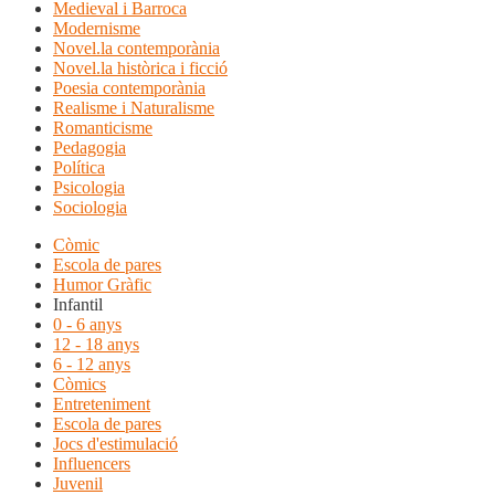
Medieval i Barroca
Modernisme
Novel.la contemporània
Novel.la històrica i ficció
Poesia contemporània
Realisme i Naturalisme
Romanticisme
Pedagogia
Política
Psicologia
Sociologia
Còmic
Escola de pares
Humor Gràfic
Infantil
0 - 6 anys
12 - 18 anys
6 - 12 anys
Còmics
Entreteniment
Escola de pares
Jocs d'estimulació
Influencers
Juvenil