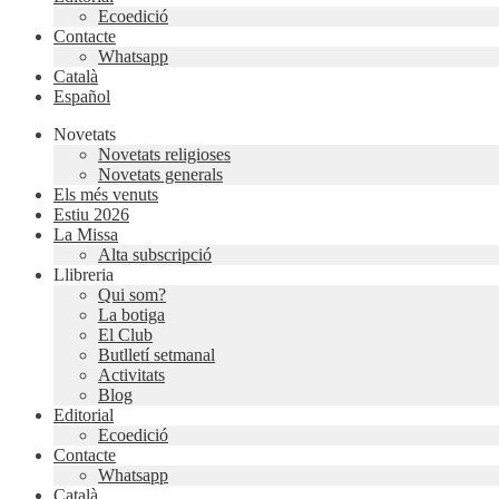
Ecoedició
Contacte
Whatsapp
Català
Español
Novetats
Novetats religioses
Novetats generals
Els més venuts
Estiu 2026
La Missa
Alta subscripció
Llibreria
Qui som?
La botiga
El Club
Butlletí setmanal
Activitats
Blog
Editorial
Ecoedició
Contacte
Whatsapp
Català