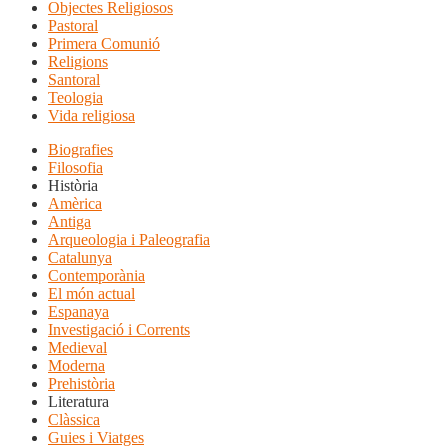
Objectes Religiosos
Pastoral
Primera Comunió
Religions
Santoral
Teologia
Vida religiosa
Biografies
Filosofia
Història
Amèrica
Antiga
Arqueologia i Paleografia
Catalunya
Contemporània
El món actual
Espanaya
Investigació i Corrents
Medieval
Moderna
Prehistòria
Literatura
Clàssica
Guies i Viatges