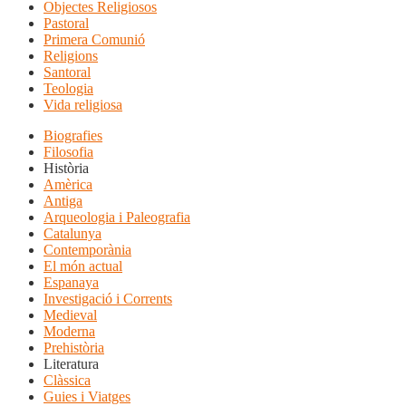
Objectes Religiosos
Pastoral
Primera Comunió
Religions
Santoral
Teologia
Vida religiosa
Biografies
Filosofia
Història
Amèrica
Antiga
Arqueologia i Paleografia
Catalunya
Contemporània
El món actual
Espanaya
Investigació i Corrents
Medieval
Moderna
Prehistòria
Literatura
Clàssica
Guies i Viatges