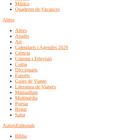
Música
Quaderns de Vacances
Altres
Altres
Anglès
Art
Calendaris i Agendes 2026
Ciència
Cinema i Televisió
Cuina
Diccionaris
Esports
Guies de Viatge
Literatura de Viatges
Manualitats
Multimèdia
Poesia
Regal
Salut
Autors
Editorials
Bíblia