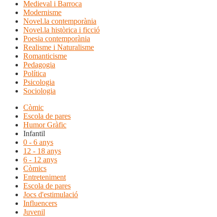
Medieval i Barroca
Modernisme
Novel.la contemporània
Novel.la històrica i ficció
Poesia contemporània
Realisme i Naturalisme
Romanticisme
Pedagogia
Política
Psicologia
Sociologia
Còmic
Escola de pares
Humor Gràfic
Infantil
0 - 6 anys
12 - 18 anys
6 - 12 anys
Còmics
Entreteniment
Escola de pares
Jocs d'estimulació
Influencers
Juvenil