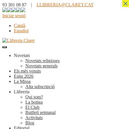
×
93 301 08 87 |
LLIBRERIA@CLARET.CAT
Iniciar sessió
Català
Español
Novetats
Novetats religioses
Novetats generals
Els més venuts
Estiu 2026
La Missa
Alta subscripció
Llibreria
Qui som?
La botiga
El Club
Butlletí setmanal
Activitats
Blog
Editorial