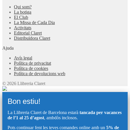
Qui som?
La botiga
El Club
La Missa de Cada Dia
Activitats
Editorial Claret
Distribuïdora Claret
Ajuda
Avís legal
Política de privacitat
Política de cookies
Política de devolucions web
© 2026 Llibreria Claret
Bon estiu!
La Llibreria Claret de Barcelona estarà
tancada per vacances
de l’1 al 25 d’agost
, ambdòs inclosos.
Pots continuar fent les teves comandes online amb un
5% de