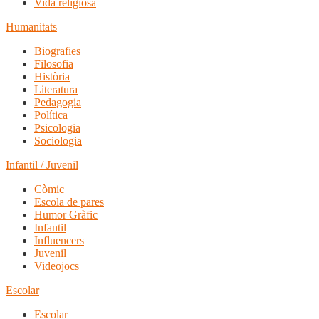
Vida religiosa
Humanitats
Biografies
Filosofia
Història
Literatura
Pedagogia
Política
Psicologia
Sociologia
Infantil / Juvenil
Còmic
Escola de pares
Humor Gràfic
Infantil
Influencers
Juvenil
Videojocs
Escolar
Escolar