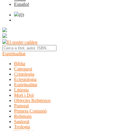
Español
(0)
El nostre catàleg
Espiritualitat
Bíblia
Catequesi
Cristologia
Eclesiologia
Espiritualitat
Litúrgia
Mort i Dol
Objectes Religiosos
Pastoral
Primera Comunió
Religions
Santoral
Teologia