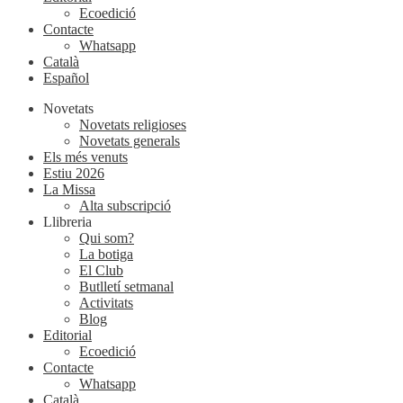
Ecoedició
Contacte
Whatsapp
Català
Español
Novetats
Novetats religioses
Novetats generals
Els més venuts
Estiu 2026
La Missa
Alta subscripció
Llibreria
Qui som?
La botiga
El Club
Butlletí setmanal
Activitats
Blog
Editorial
Ecoedició
Contacte
Whatsapp
Català