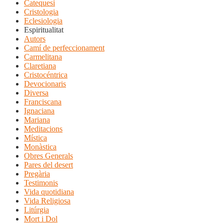
Catequesi
Cristologia
Eclesiologia
Espiritualitat
Autors
Camí de perfeccionament
Carmelitana
Claretiana
Cristocéntrica
Devocionaris
Diversa
Franciscana
Ignaciana
Mariana
Meditacions
Mística
Monàstica
Obres Generals
Pares del desert
Pregària
Testimonis
Vida quotidiana
Vida Religiosa
Litúrgia
Mort i Dol