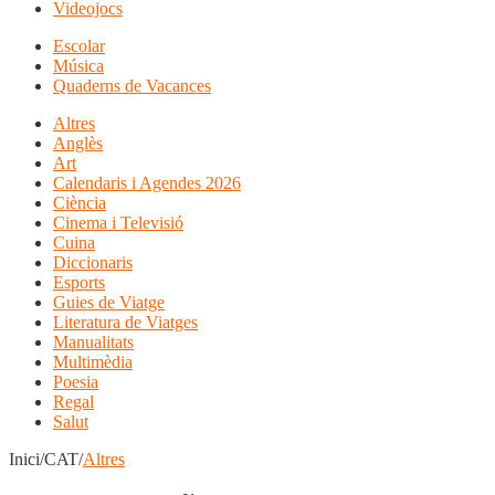
Videojocs
Escolar
Música
Quaderns de Vacances
Altres
Anglès
Art
Calendaris i Agendes 2026
Ciència
Cinema i Televisió
Cuina
Diccionaris
Esports
Guies de Viatge
Literatura de Viatges
Manualitats
Multimèdia
Poesia
Regal
Salut
Inici/CAT/
Altres