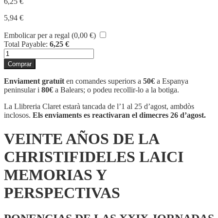
6,25
€
5,94
€
Embolicar per a regal (
0,00
€
)
Total Payable:
6,25
€
quantitat
de
Comprar
VEINTE
AÑOS
Enviament gratuït
en comandes superiors a
50€
a Espanya
DE
peninsular i
80€
a Balears; o podeu recollir-lo a la botiga.
LA
CHRISTIFIDELES
La Llibreria Claret estarà tancada de l’1 al 25 d’agost, ambdòs
LAICI
inclosos.
Els enviaments es reactivaran el dimecres 26 d’agost.
MEMORIAS
Y
VEINTE AÑOS DE LA
PERSPECTIVAS
CHRISTIFIDELES LAICI
MEMORIAS Y
PERSPECTIVAS