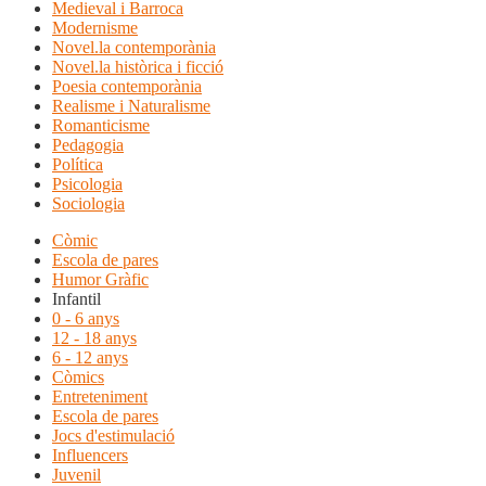
Medieval i Barroca
Modernisme
Novel.la contemporània
Novel.la històrica i ficció
Poesia contemporània
Realisme i Naturalisme
Romanticisme
Pedagogia
Política
Psicologia
Sociologia
Còmic
Escola de pares
Humor Gràfic
Infantil
0 - 6 anys
12 - 18 anys
6 - 12 anys
Còmics
Entreteniment
Escola de pares
Jocs d'estimulació
Influencers
Juvenil