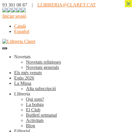
×
93 301 08 87 |
LLIBRERIA@CLARET.CAT
Iniciar sessió
Català
Español
Novetats
Novetats religioses
Novetats generals
Els més venuts
Estiu 2026
La Missa
Alta subscripció
Llibreria
Qui som?
La botiga
El Club
Butlletí setmanal
Activitats
Blog
Editorial