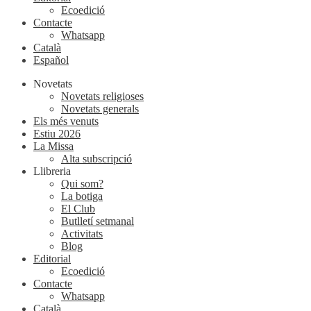
Ecoedició
Contacte
Whatsapp
Català
Español
Novetats
Novetats religioses
Novetats generals
Els més venuts
Estiu 2026
La Missa
Alta subscripció
Llibreria
Qui som?
La botiga
El Club
Butlletí setmanal
Activitats
Blog
Editorial
Ecoedició
Contacte
Whatsapp
Català