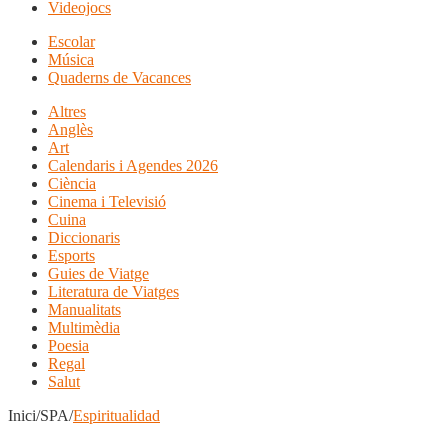
Videojocs
Escolar
Música
Quaderns de Vacances
Altres
Anglès
Art
Calendaris i Agendes 2026
Ciència
Cinema i Televisió
Cuina
Diccionaris
Esports
Guies de Viatge
Literatura de Viatges
Manualitats
Multimèdia
Poesia
Regal
Salut
Inici/SPA/
Espiritualidad