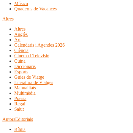
Música
Quaderns de Vacances
Altres
Altres
Anglès
Art
Calendaris i Agendes 2026
Ciència
Cinema i Televisió
Cuina
Diccionaris
Esports
Guies de Viatge
Literatura de Viatges
Manualitats
Multimèdia
Poesia
Regal
Salut
Autors
Editorials
Bíblia