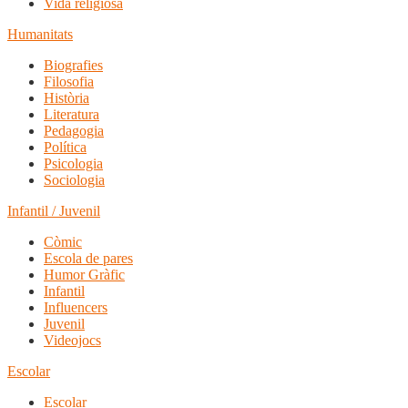
Vida religiosa
Humanitats
Biografies
Filosofia
Història
Literatura
Pedagogia
Política
Psicologia
Sociologia
Infantil / Juvenil
Còmic
Escola de pares
Humor Gràfic
Infantil
Influencers
Juvenil
Videojocs
Escolar
Escolar