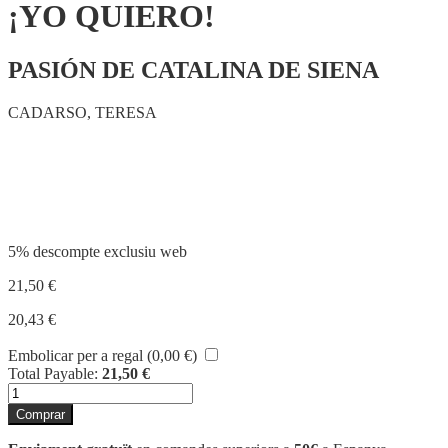
¡YO QUIERO!
PASIÓN DE CATALINA DE SIENA
CADARSO, TERESA
Compartir
5% descompte exclusiu web
21,50
€
20,43
€
Embolicar per a regal (
0,00
€
)
Total Payable:
21,50
€
quantitat
de
Comprar
¡YO
QUIERO!