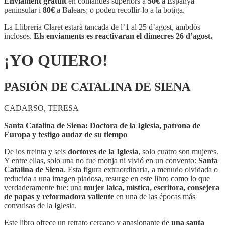
Enviament gratuït
en comandes superiors a
50€
a Espanya
peninsular i
80€
a Balears; o podeu recollir-lo a la botiga.
La Llibreria Claret estarà tancada de l’1 al 25 d’agost, ambdòs
inclosos.
Els enviaments es reactivaran el dimecres 26 d’agost.
¡YO QUIERO!
PASIÓN DE CATALINA DE SIENA
CADARSO, TERESA
Santa Catalina de Siena: Doctora de la Iglesia, patrona de
Europa y testigo audaz de su tiempo
De los treinta y seis
doctores de la Iglesia
, solo cuatro son mujeres.
Y entre ellas, solo una no fue monja ni vivió en un convento:
Santa
Catalina de Siena
. Esta figura extraordinaria, a menudo olvidada o
reducida a una imagen piadosa, resurge en este libro como lo que
verdaderamente fue: una
mujer laica, mística, escritora, consejera
de papas y reformadora valiente
en una de las épocas más
convulsas de la Iglesia.
Este libro ofrece un retrato cercano y apasionante de
una santa