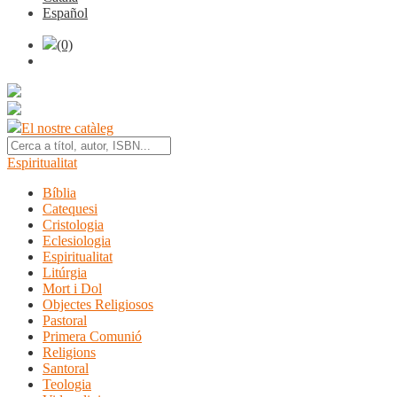
Español
(0)
El nostre catàleg
Espiritualitat
Bíblia
Catequesi
Cristologia
Eclesiologia
Espiritualitat
Litúrgia
Mort i Dol
Objectes Religiosos
Pastoral
Primera Comunió
Religions
Santoral
Teologia