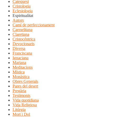
Catequesi
Cristologia
Eclesiologia
Espiritualitat
Autors
Camí de perfeccionament
Carmelitana
Claretiana
Cristocéntrica
Devocionaris
Diversa
Franciscana
Ignaciana
Mariana
Meditacions
Mística
Monàstica
Obres Generals
Pares del desert
Pregària
Testimonis
Vida quotidiana
Vida Religiosa
Litúrgia
Mort i Dol