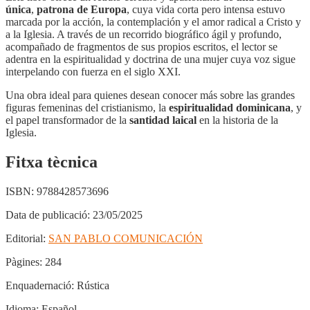
única
,
patrona de Europa
, cuya vida corta pero intensa estuvo
marcada por la acción, la contemplación y el amor radical a Cristo y
a la Iglesia. A través de un recorrido biográfico ágil y profundo,
acompañado de fragmentos de sus propios escritos, el lector se
adentra en la espiritualidad y doctrina de una mujer cuya voz sigue
interpelando con fuerza en el siglo XXI.
Una obra ideal para quienes desean conocer más sobre las grandes
figuras femeninas del cristianismo, la
espiritualidad dominicana
, y
el papel transformador de la
santidad laical
en la historia de la
Iglesia.
Fitxa tècnica
ISBN:
9788428573696
Data de publicació:
23/05/2025
Editorial:
SAN PABLO COMUNICACIÓN
Pàgines:
284
Enquadernació:
Rústica
Idioma:
Español