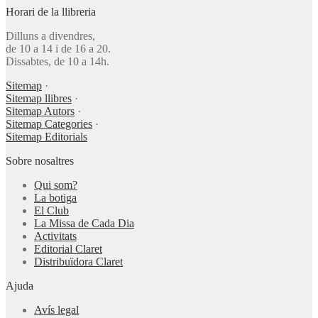
Horari de la llibreria
Dilluns a divendres,
de 10 a 14 i de 16 a 20.
Dissabtes, de 10 a 14h.
Sitemap
·
Sitemap llibres
·
Sitemap Autors
·
Sitemap Categories
·
Sitemap Editorials
Sobre nosaltres
Qui som?
La botiga
El Club
La Missa de Cada Dia
Activitats
Editorial Claret
Distribuïdora Claret
Ajuda
Avís legal