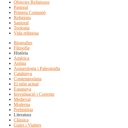
Objectes Religiosos
Pastoral
Primera Comunió
Religions
Santoral
Teologia
Vida religiosa
Biografies
Filosofia
Història
Amèrica
Antiga
Arqueologia i Paleografia
Catalunya
Contemporània
El món actual
Espanaya
Investigació i Corrents
Medieval
Moderna
Prehistòria
Literatura
Clàssica
Guies i Viatges