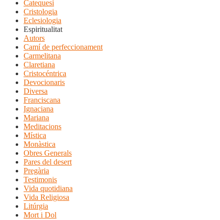
Catequesi
Cristologia
Eclesiologia
Espiritualitat
Autors
Camí de perfeccionament
Carmelitana
Claretiana
Cristocéntrica
Devocionaris
Diversa
Franciscana
Ignaciana
Mariana
Meditacions
Mística
Monàstica
Obres Generals
Pares del desert
Pregària
Testimonis
Vida quotidiana
Vida Religiosa
Litúrgia
Mort i Dol