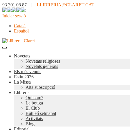
93 301 08 87 |
LLIBRERIA@CLARET.CAT
Iniciar sessió
Català
Español
Novetats
Novetats religioses
Novetats generals
Els més venuts
Estiu 2026
La Missa
Alta subscripció
Llibreria
Qui som?
La botiga
El Club
Butlletí setmanal
Activitats
Blog
Editorial