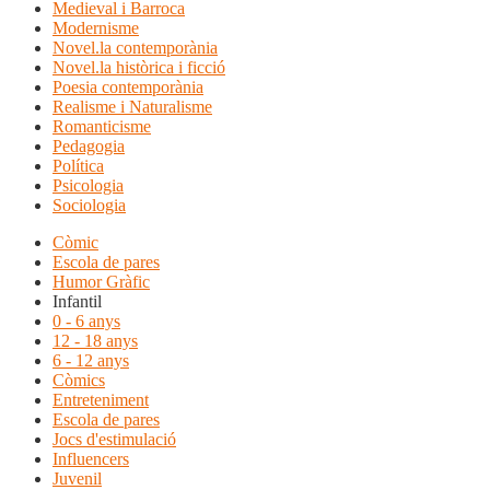
Medieval i Barroca
Modernisme
Novel.la contemporània
Novel.la històrica i ficció
Poesia contemporània
Realisme i Naturalisme
Romanticisme
Pedagogia
Política
Psicologia
Sociologia
Còmic
Escola de pares
Humor Gràfic
Infantil
0 - 6 anys
12 - 18 anys
6 - 12 anys
Còmics
Entreteniment
Escola de pares
Jocs d'estimulació
Influencers
Juvenil