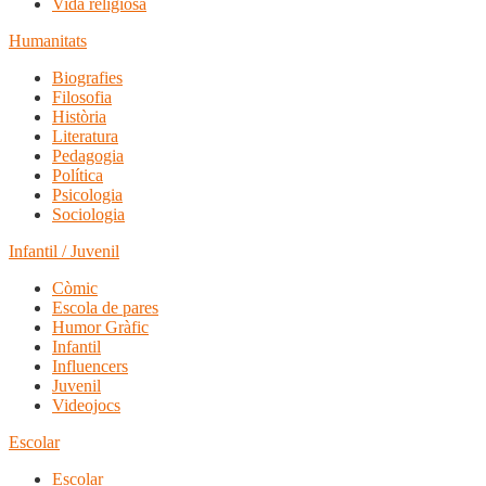
Vida religiosa
Humanitats
Biografies
Filosofia
Història
Literatura
Pedagogia
Política
Psicologia
Sociologia
Infantil / Juvenil
Còmic
Escola de pares
Humor Gràfic
Infantil
Influencers
Juvenil
Videojocs
Escolar
Escolar