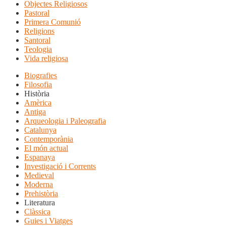
Objectes Religiosos
Pastoral
Primera Comunió
Religions
Santoral
Teologia
Vida religiosa
Biografies
Filosofia
Història
Amèrica
Antiga
Arqueologia i Paleografia
Catalunya
Contemporània
El món actual
Espanaya
Investigació i Corrents
Medieval
Moderna
Prehistòria
Literatura
Clàssica
Guies i Viatges