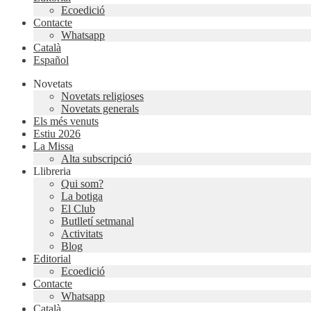
Ecoedició
Contacte
Whatsapp
Català
Español
Novetats
Novetats religioses
Novetats generals
Els més venuts
Estiu 2026
La Missa
Alta subscripció
Llibreria
Qui som?
La botiga
El Club
Butlletí setmanal
Activitats
Blog
Editorial
Ecoedició
Contacte
Whatsapp
Català