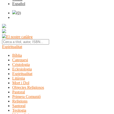
Español
(0)
El nostre catàleg
Espiritualitat
Bíblia
Catequesi
Cristologia
Eclesiologia
Espiritualitat
Litúrgia
Mort i Dol
Objectes Religiosos
Pastoral
Primera Comunió
Religions
Santoral
Teologia