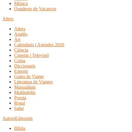
Música
Quaderns de Vacances
Altres
Altres
Anglès
Art
Calendaris i Agendes 2026
Ciència
Cinema i Televisió
Cuina
Diccionaris
Esports
Guies de Viatge
Literatura de Viatges
Manualitats
Multimèdia
Poesia
Regal
Salut
Autors
Editorials
Bíblia