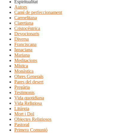
Espiritualitat
Autors
Camí de perfeccionament
Carmelitana
Claretiana
Cristocéntrica
Devocionaris
Diversa
Franciscana
Ignaciana
Mariana
Meditacions
Mística
Monàstica
Obres Generals
Pares del desert
Pregària
Testimonis
Vida quotidiana
Vida Religiosa
Litúrgia
Mort i Dol
Objectes Religiosos
Pastoral
Primera Comunió