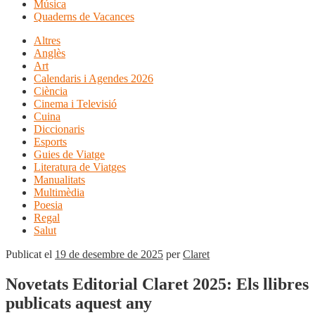
Música
Quaderns de Vacances
Altres
Anglès
Art
Calendaris i Agendes 2026
Ciència
Cinema i Televisió
Cuina
Diccionaris
Esports
Guies de Viatge
Literatura de Viatges
Manualitats
Multimèdia
Poesia
Regal
Salut
Publicat el
19 de desembre de 2025
per
Claret
Novetats Editorial Claret 2025: Els llibres
publicats aquest any