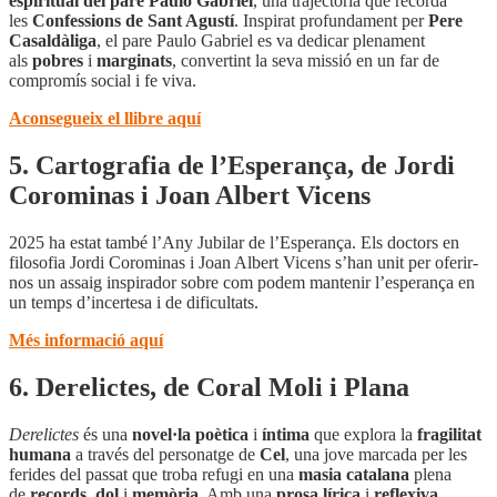
espiritual del pare Paulo Gabriel
, una trajectòria que recorda
les
Confessions de Sant Agustí
. Inspirat profundament per
Pere
Casaldàliga
, el pare Paulo Gabriel es va dedicar plenament
als
pobres
i
marginats
, convertint la seva missió en un far de
compromís social i fe viva.
Aconsegueix el llibre aquí
5. Cartografia de l’Esperança, de Jordi
Corominas i Joan Albert Vicens
2025 ha estat també l’Any Jubilar de l’Esperança. Els doctors en
filosofia Jordi Corominas i Joan Albert Vicens s’han unit per oferir-
nos un assaig inspirador sobre com podem mantenir l’esperança en
un temps d’incertesa i de dificultats.
Més informació aquí
6. Derelictes, de Coral Moli i Plana
Derelictes
és una
novel·la poètica
i
íntima
que explora la
fragilitat
humana
a través del personatge de
Cel
, una jove marcada per les
ferides del passat que troba refugi en una
masia catalana
plena
de
records
,
dol
i
memòria
. Amb una
prosa lírica
i
reflexiva
,