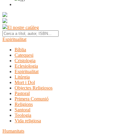
El nostre catàleg
Espiritualitat
Bíblia
Catequesi
Cristologia
Eclesiologia
Espiritualitat
Litúrgia
Mort i Dol
Objectes Religiosos
Pastoral
Primera Comunió
Religions
Santoral
Teologia
Vida religiosa
Humanitats