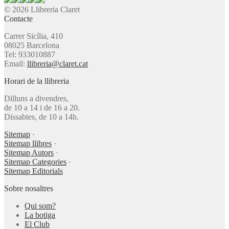
© 2026 Llibreria Claret
Contacte
Carrer Sicília, 410
08025 Barcelona
Tel: 933010887
Email:
llibreria@claret.cat
Horari de la llibreria
Dilluns a divendres,
de 10 a 14 i de 16 a 20.
Dissabtes, de 10 a 14h.
Sitemap
·
Sitemap llibres
·
Sitemap Autors
·
Sitemap Categories
·
Sitemap Editorials
Sobre nosaltres
Qui som?
La botiga
El Club