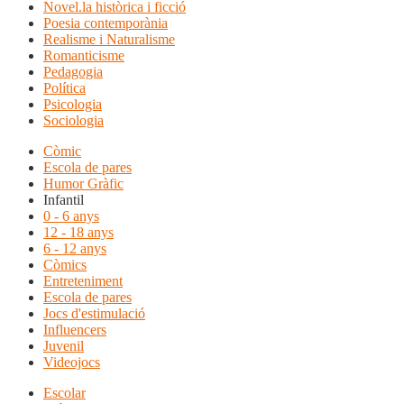
Novel.la històrica i ficció
Poesia contemporània
Realisme i Naturalisme
Romanticisme
Pedagogia
Política
Psicologia
Sociologia
Còmic
Escola de pares
Humor Gràfic
Infantil
0 - 6 anys
12 - 18 anys
6 - 12 anys
Còmics
Entreteniment
Escola de pares
Jocs d'estimulació
Influencers
Juvenil
Videojocs
Escolar