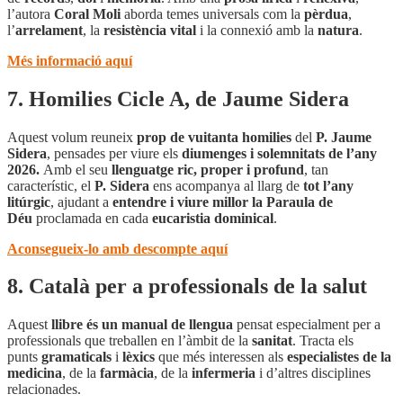
l’autora
Coral Moli
aborda temes universals com la
pèrdua
,
l’
arrelament
, la
resistència vital
i la connexió amb la
natura
.
Més informació aquí
7. Homilies Cicle A, de Jaume Sidera
Aquest volum reuneix
prop de vuitanta homilies
del
P. Jaume
Sidera
, pensades per viure els
diumenges i solemnitats de l’any
2026.
Amb el seu
llenguatge ric, proper i profund
, tan
característic, el
P. Sidera
ens acompanya al llarg de
tot l’any
litúrgic
, ajudant a
entendre i viure millor la Paraula de
Déu
proclamada en cada
eucaristia dominical
.
Aconsegueix-lo amb descompte aquí
8. Català per a professionals de la salut
Aquest
llibre és un manual de llengua
pensat especialment per a
professionals que treballen en l’àmbit de la
sanitat
. Tracta els
punts
gramaticals
i
lèxics
que més interessen als
especialistes de la
medicina
, de la
farmàcia
, de la
infermeria
i d’altres disciplines
relacionades.