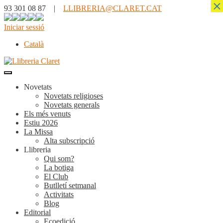
×
93 301 08 87 |
LLIBRERIA@CLARET.CAT
Iniciar sessió
Català
Novetats
Novetats religioses
Novetats generals
Els més venuts
Estiu 2026
La Missa
Alta subscripció
Llibreria
Qui som?
La botiga
El Club
Butlletí setmanal
Activitats
Blog
Editorial
Ecoedició