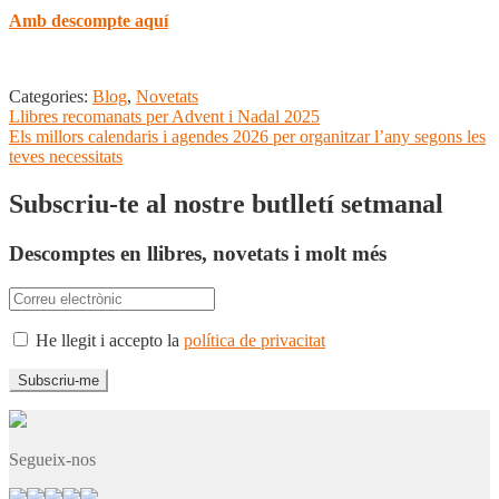
Amb descompte aquí
Categories:
Blog
,
Novetats
Navegació
Entrada
Llibres recomanats per Advent i Nadal 2025
anterior:
Pròxima
Els millors calendaris i agendes 2026 per organitzar l’any segons les
d'entrades
entrada:
teves necessitats
Subscriu-te al nostre butlletí setmanal
Descomptes en llibres, novetats i molt més
He llegit i accepto la
política de privacitat
Segueix-nos