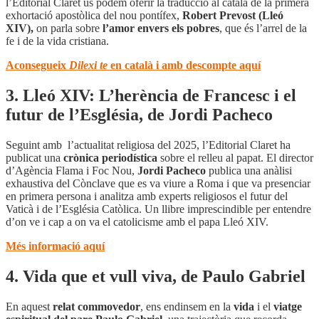
l’Editorial Claret us podem oferir la traducció al català de la primera
exhortació apostòlica del nou pontífex,
Robert Prevost (Lleó
XIV),
on parla sobre
l’amor envers els pobres
, que és l’arrel de la
fe i de la vida cristiana.
Aconsegueix
Dilexi te
en català i amb descompte aquí
3. Lleó XIV: L’herència de Francesc i el
futur de l’Església, de Jordi Pacheco
Seguint amb l’actualitat religiosa del 2025, l’Editorial Claret ha
publicat una
crònica periodística
sobre el relleu al papat. El director
d’Agència Flama i Foc Nou,
Jordi Pacheco
publica una anàlisi
exhaustiva del Cònclave que es va viure a Roma i que va presenciar
en primera persona i analitza amb experts religiosos el futur del
Vaticà i de l’Església Catòlica. Un llibre imprescindible per entendre
d’on ve i cap a on va el catolicisme amb el papa Lleó XIV.
Més informació aquí
4. Vida que et vull viva, de Paulo Gabriel
En aquest
relat commovedor
, ens endinsem en la
vida
i el
viatge