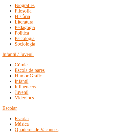
Biografies
Filosofia
Història
Literatura
Pedagogia
Política
Psicologia
Sociologia
Infantil / Juvenil
Còmic
Escola de pares
Humor Gràfic
Infantil
Influencers
Juvenil
Videojocs
Escolar
Escolar
Música
Quaderns de Vacances