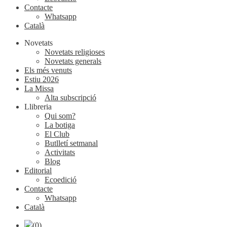
Contacte
Whatsapp
Català
Novetats
Novetats religioses
Novetats generals
Els més venuts
Estiu 2026
La Missa
Alta subscripció
Llibreria
Qui som?
La botiga
El Club
Butlletí setmanal
Activitats
Blog
Editorial
Ecoedició
Contacte
Whatsapp
Català
(0)