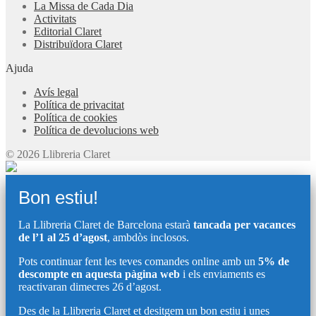
La Missa de Cada Dia
Activitats
Editorial Claret
Distribuïdora Claret
Ajuda
Avís legal
Política de privacitat
Política de cookies
Política de devolucions web
© 2026 Llibreria Claret
Bon estiu!
La Llibreria Claret de Barcelona estarà
tancada per vacances
de l’1 al 25 d’agost
, ambdòs inclosos.
Pots continuar fent les teves comandes online amb un
5% de
descompte en aquesta pàgina web
i els enviaments es
reactivaran dimecres 26 d’agost.
Des de la Llibreria Claret et desitgem un bon estiu i unes