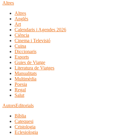
Altres
Altres
Anglès
Art
Calendaris i Agendes 2026
Ciència
Cinema i Televisió
Cuina
Diccionaris
Esports
Guies de Viatge
Literatura de Viatges
Manualitats
Multimèdia
Poesia
Regal
Salut
Autors
Editorials
Bíblia
Catequesi
Cristologia
Eclesiologia