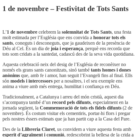
1 de novembre – Festivitat de Tots Sants
L’
1 de novembre
celebrem la
solemnitat de Tots Sants
, una festa
molt estimada per l’Església que ens convida a
honorar tots els
sants
, coneguts i desconeguts, que ja gaudeixen de la presència de
Déu al Cel. És un dia de
joia i esperança
, perquè ens recorda que
tots som cridats a la santedat, cadascú des de la seva vida quotidiana.
Aquesta celebració neix del desig de l’Església de reconèixer no
només els grans sants canonitzats, sinó també
tants homes i dones
anònims
que, amb fe i amor, han seguit l’Evangeli fins al final. Ells
són
models i intercessors
per a nosaltres, i el seu exemple ens
anima a viure amb més entrega, humilitat i confiança en Déu.
Tradicionalment, a Catalunya i arreu del món cristià, aquest dia
s’acompanya també d’un
record pels difunts
, especialment en la
jornada següent, la
Commemoració de tots els fidels difunts
(2 de
novembre). És costum visitar els cementiris, portar-hi flors i pregar
pels nostres éssers estimats que ja han partit cap a la Casa del Pare.
Des de la
Llibreria Claret
, us convidem a viure aquesta festa amb
esperit d’agraïment i comunió
, redescobrint la bellesa de la crida a