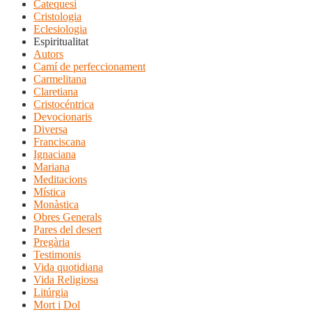
Catequesi
Cristologia
Eclesiologia
Espiritualitat
Autors
Camí de perfeccionament
Carmelitana
Claretiana
Cristocéntrica
Devocionaris
Diversa
Franciscana
Ignaciana
Mariana
Meditacions
Mística
Monàstica
Obres Generals
Pares del desert
Pregària
Testimonis
Vida quotidiana
Vida Religiosa
Litúrgia
Mort i Dol