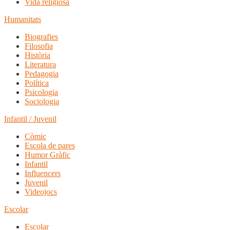
Vida religiosa
Humanitats
Biografies
Filosofia
Història
Literatura
Pedagogia
Política
Psicologia
Sociologia
Infantil / Juvenil
Còmic
Escola de pares
Humor Gràfic
Infantil
Influencers
Juvenil
Videojocs
Escolar
Escolar