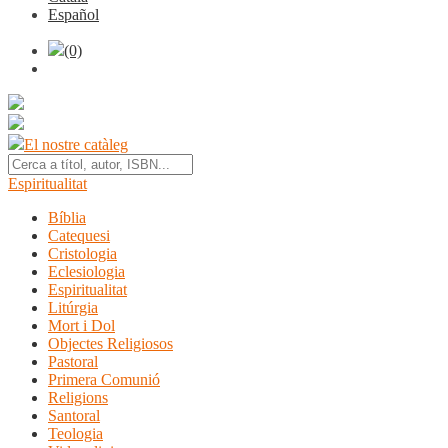
Español
(0)
El nostre catàleg
Espiritualitat
Bíblia
Catequesi
Cristologia
Eclesiologia
Espiritualitat
Litúrgia
Mort i Dol
Objectes Religiosos
Pastoral
Primera Comunió
Religions
Santoral
Teologia