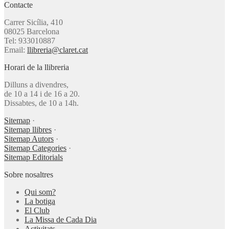
Contacte
Carrer Sicília, 410
08025 Barcelona
Tel: 933010887
Email:
llibreria@claret.cat
Horari de la llibreria
Dilluns a divendres,
de 10 a 14 i de 16 a 20.
Dissabtes, de 10 a 14h.
Sitemap
·
Sitemap llibres
·
Sitemap Autors
·
Sitemap Categories
·
Sitemap Editorials
Sobre nosaltres
Qui som?
La botiga
El Club
La Missa de Cada Dia
Activitats