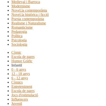
Medieval i Barroca
Modernisme
Novel.la contemporània
Novel.la històrica i ficció
Poesia contemporània
Realisme i Naturalisme
Romanticisme
Pedagogia
Política
Psicologia
Sociologia
Còmic
Escola de pares
Humor Gràfic
Infantil
0 - 6 anys
12 - 18 anys
6 - 12 anys
Còmics
Entreteniment
Escola de pares
Jocs d'estimulació
Influencers
Juvenil