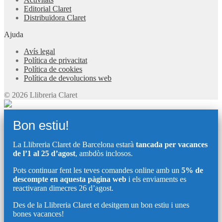
Editorial Claret
Distribuïdora Claret
Ajuda
Avís legal
Política de privacitat
Política de cookies
Política de devolucions web
© 2026 Llibreria Claret
Bon estiu!
La Llibreria Claret de Barcelona estarà
tancada per vacances
de l’1 al 25 d’agost
, ambdòs inclosos.
Pots continuar fent les teves comandes online amb un
5% de
descompte en aquesta pàgina web
i els enviaments es
reactivaran dimecres 26 d’agost.
Des de la Llibreria Claret et desitgem un bon estiu i unes
bones vacances!