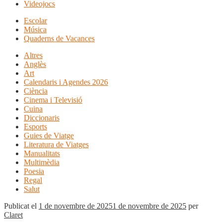
Videojocs
Escolar
Música
Quaderns de Vacances
Altres
Anglès
Art
Calendaris i Agendes 2026
Ciència
Cinema i Televisió
Cuina
Diccionaris
Esports
Guies de Viatge
Literatura de Viatges
Manualitats
Multimèdia
Poesia
Regal
Salut
Publicat el
1 de novembre de 2025
1 de novembre de 2025
per
Claret