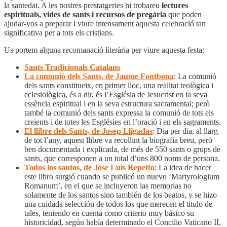
la santedat. A les nostres prestatgeries hi trobareu
lectures
espirituals, vides de sants i recursos de pregària
que poden
ajudar-vos a preparar i viure intensament aquesta celebració tan
significativa per a tots els cristians.
Us portem alguna recomanació literària per viure aquesta festa:
Sants Tradicionals Catalans
La comunió dels Sants, de Jaume Fontbona
: La comunió
dels sants constitueix, en primer lloc, una realitat teològica i
eclesiològica, és a dir, és l’Església de Jesucrist en la seva
essència espiritual i en la seva estructura sacramental; però
també la comunió dels sants expressa la comunió de tots els
creients i de totes les Esglésies en l’oració i en els sagraments.
El llibre dels Sants, de Josep Lligadas
: Dia per dia, al llarg
de tot l’any, aquest llibre va recollint la biografia breu, però
ben documentada i explicada, de més de 550 sants o grups de
sants, que corresponen a un total d’uns 800 noms de persona.
Todos los santos, de Jose Luis Repetto
: La idea de hacer
este libro surgió cuando se publicó un nuevo ‘Martyrologium
Romanum’, en el que se incluyeron las memorias no
solamente de los santos sino también de los beatos, y se hizo
una cuidada selección de todos los que merecen el título de
tales, teniendo en cuenta como criterio muy básico su
historicidad, según había determinado el Concilio Vaticano II,