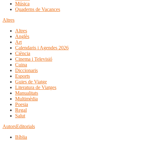
Música
Quaderns de Vacances
Altres
Altres
Anglès
Art
Calendaris i Agendes 2026
Ciència
Cinema i Televisió
Cuina
Diccionaris
Esports
Guies de Viatge
Literatura de Viatges
Manualitats
Multimèdia
Poesia
Regal
Salut
Autors
Editorials
Bíblia