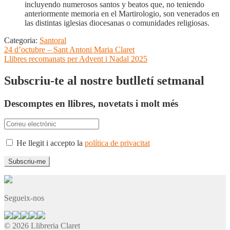
incluyendo numerosos santos y beatos que, no teniendo
anteriormente memoria en el Martirologio, son venerados en
las distintas iglesias diocesanas o comunidades religiosas.
Categoria:
Santoral
Navegació
Entrada
24 d’octubre – Sant Antoni Maria Claret
anterior:
Pròxima
Llibres recomanats per Advent i Nadal 2025
d'entrades
entrada:
Subscriu-te al nostre butlletí setmanal
Descomptes en llibres, novetats i molt més
He llegit i accepto la
política de privacitat
Segueix-nos
© 2026 Llibreria Claret