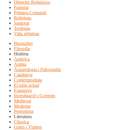
Objectes Religiosos
Pastoral
Primera Comunió
Religions
Santoral
Teologia
Vida religiosa
Biografies
Filosofia
Història
Amèrica
Antiga
Arqueologia i Paleografia
Catalunya
Contemporània
El món actual
Espanaya
Investigació i Corrents
Medieval
Moderna
Prehistòria
Literatura
Clàssica
Guies i Viatges