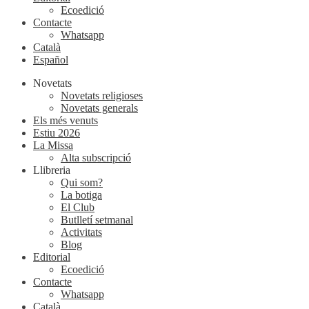
Ecoedició
Contacte
Whatsapp
Català
Español
Novetats
Novetats religioses
Novetats generals
Els més venuts
Estiu 2026
La Missa
Alta subscripció
Llibreria
Qui som?
La botiga
El Club
Butlletí setmanal
Activitats
Blog
Editorial
Ecoedició
Contacte
Whatsapp
Català