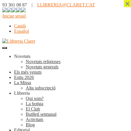
×
93 301 08 87 |
LLIBRERIA@CLARET.CAT
Iniciar sessió
Català
Español
Novetats
Novetats religioses
Novetats generals
Els més venuts
Estiu 2026
La Missa
Alta subscripció
Llibreria
Qui som?
La botiga
El Club
Butlletí setmanal
Activitats
Blog
Editorial