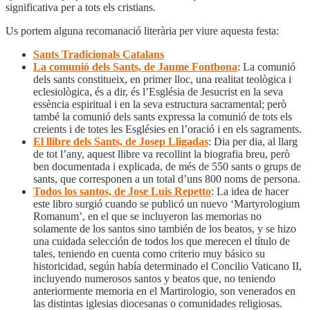
significativa per a tots els cristians.
Us portem alguna recomanació literària per viure aquesta festa:
Sants Tradicionals Catalans
La comunió dels Sants, de Jaume Fontbona
: La comunió
dels sants constitueix, en primer lloc, una realitat teològica i
eclesiològica, és a dir, és l’Església de Jesucrist en la seva
essència espiritual i en la seva estructura sacramental; però
també la comunió dels sants expressa la comunió de tots els
creients i de totes les Esglésies en l’oració i en els sagraments.
El llibre dels Sants, de Josep Lligadas
: Dia per dia, al llarg
de tot l’any, aquest llibre va recollint la biografia breu, però
ben documentada i explicada, de més de 550 sants o grups de
sants, que corresponen a un total d’uns 800 noms de persona.
Todos los santos, de Jose Luis Repetto
: La idea de hacer
este libro surgió cuando se publicó un nuevo ‘Martyrologium
Romanum’, en el que se incluyeron las memorias no
solamente de los santos sino también de los beatos, y se hizo
una cuidada selección de todos los que merecen el título de
tales, teniendo en cuenta como criterio muy básico su
historicidad, según había determinado el Concilio Vaticano II,
incluyendo numerosos santos y beatos que, no teniendo
anteriormente memoria en el Martirologio, son venerados en
las distintas iglesias diocesanas o comunidades religiosas.