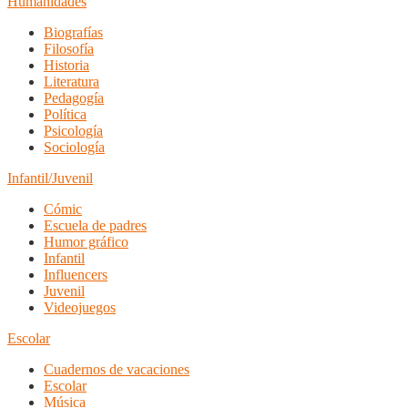
Humanidades
Biografías
Filosofía
Historia
Literatura
Pedagogía
Política
Psicología
Sociología
Infantil/Juvenil
Cómic
Escuela de padres
Humor gráfico
Infantil
Influencers
Juvenil
Videojuegos
Escolar
Cuadernos de vacaciones
Escolar
Música