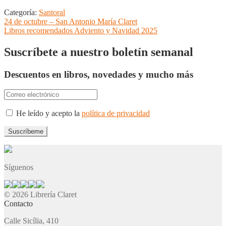
Categoría:
Santoral
Navegación
Anterior:
24 de octubre – San Antonio María Claret
Siguiente:
Libros recomendados Adviento y Navidad 2025
de
entradas
Suscríbete a nuestro boletín semanal
Descuentos en libros, novedades y mucho más
He leído y acepto la
política de privacidad
Síguenos
© 2026 Librería Claret
Contacto
Calle Sicília, 410