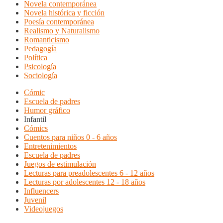
Novela contemporánea
Novela histórica y ficción
Poesía contemporánea
Realismo y Naturalismo
Romanticismo
Pedagogía
Política
Psicología
Sociología
Cómic
Escuela de padres
Humor gráfico
Infantil
Cómics
Cuentos para niños 0 - 6 años
Entretenimientos
Escuela de padres
Juegos de estimulación
Lecturas para preadolescentes 6 - 12 años
Lecturas por adolescentes 12 - 18 años
Influencers
Juvenil
Videojuegos