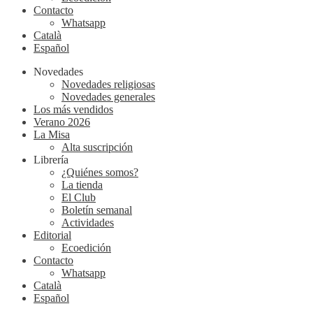
Contacto
Whatsapp
Català
Español
Novedades
Novedades religiosas
Novedades generales
Los más vendidos
Verano 2026
La Misa
Alta suscripción
Librería
¿Quiénes somos?
La tienda
El Club
Boletín semanal
Actividades
Editorial
Ecoedición
Contacto
Whatsapp
Català
Español