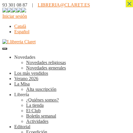
×
93 301 08 87 |
LIBRERIA@CLARET.ES
Iniciar sesión
Català
Español
Novedades
Novedades religiosas
Novedades generales
Los más vendidos
Verano 2026
La Misa
Alta suscripción
Librería
¿Quiénes somos?
La tienda
El Club
Boletín semanal
Actividades
Editorial
Ecoedición