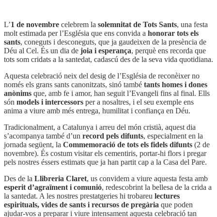
L’
1 de novembre
celebrem la
solemnitat de Tots Sants
, una festa
molt estimada per l’Església que ens convida a
honorar tots els
sants
, coneguts i desconeguts, que ja gaudeixen de la presència de
Déu al Cel. És un dia de
joia i esperança
, perquè ens recorda que
tots som cridats a la santedat, cadascú des de la seva vida quotidiana.
Aquesta celebració neix del desig de l’Església de reconèixer no
només els grans sants canonitzats, sinó també
tants homes i dones
anònims
que, amb fe i amor, han seguit l’Evangeli fins al final. Ells
són
models i intercessors
per a nosaltres, i el seu exemple ens
anima a viure amb més entrega, humilitat i confiança en Déu.
Tradicionalment, a Catalunya i arreu del món cristià, aquest dia
s’acompanya també d’un
record pels difunts
, especialment en la
jornada següent, la
Commemoració de tots els fidels difunts
(2 de
novembre). És costum visitar els cementiris, portar-hi flors i pregar
pels nostres éssers estimats que ja han partit cap a la Casa del Pare.
Des de la
Llibreria Claret
, us convidem a viure aquesta festa amb
esperit d’agraïment i comunió
, redescobrint la bellesa de la crida a
la santedat. A les nostres prestatgeries hi trobareu
lectures
espirituals, vides de sants i recursos de pregària
que poden
ajudar-vos a preparar i viure intensament aquesta celebració tan