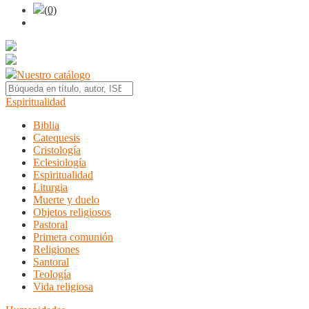
(0)
Nuestro catálogo
Espiritualidad
Biblia
Catequesis
Cristología
Eclesiología
Espiritualidad
Liturgia
Muerte y duelo
Objetos religiosos
Pastoral
Primera comunión
Religiones
Santoral
Teología
Vida religiosa