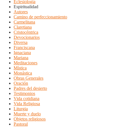
Eclesiología
Espiritualidad
Autores
Camino de perfeccionamiento
Carmelitana
Claretiana
Cristocéntrica
Devocionarios
Diversa
Franciscana
Ignaciana
Mariana
Meditaciones
Mística
Monástica
Obras Generales
Oración
Padres del desierto
Testimonios
Vida cotidiana
Vida Religiosa
Liturgia
Muerte y duelo
Objetos religiosos
Pastoral