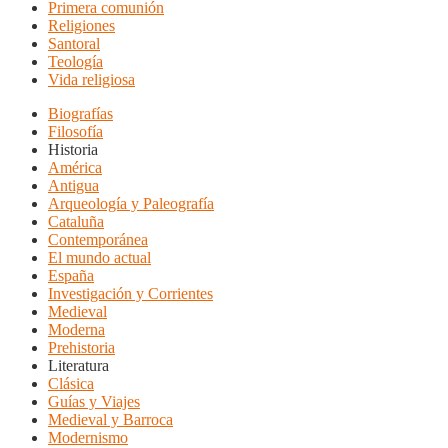
Primera comunión
Religiones
Santoral
Teología
Vida religiosa
Biografías
Filosofía
Historia
América
Antigua
Arqueología y Paleografía
Cataluña
Contemporánea
El mundo actual
España
Investigación y Corrientes
Medieval
Moderna
Prehistoria
Literatura
Clásica
Guías y Viajes
Medieval y Barroca
Modernismo