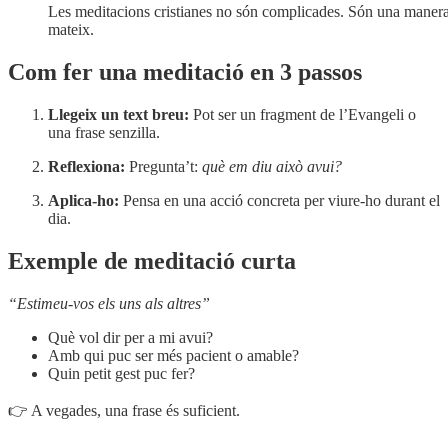
Les meditacions cristianes no són complicades. Són una maner
mateix.
Com fer una meditació en 3 passos
Llegeix un text breu:
Pot ser un fragment de l’Evangeli o
una frase senzilla.
Reflexiona:
Pregunta’t:
què em diu això avui?
Aplica-ho:
Pensa en una acció concreta per viure-ho durant el
dia.
Exemple de meditació curta
“Estimeu-vos els uns als altres”
Què vol dir per a mi avui?
Amb qui puc ser més pacient o amable?
Quin petit gest puc fer?
👉 A vegades, una frase és suficient.