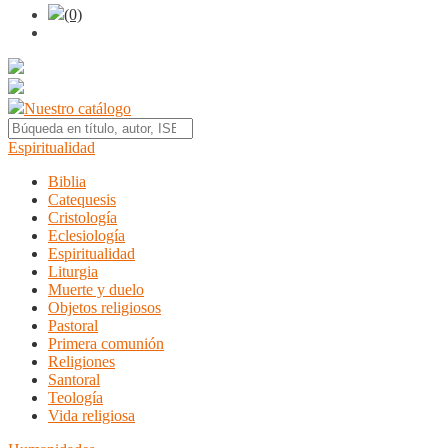
(0)
Nuestro catálogo
Espiritualidad
Biblia
Catequesis
Cristología
Eclesiología
Espiritualidad
Liturgia
Muerte y duelo
Objetos religiosos
Pastoral
Primera comunión
Religiones
Santoral
Teología
Vida religiosa