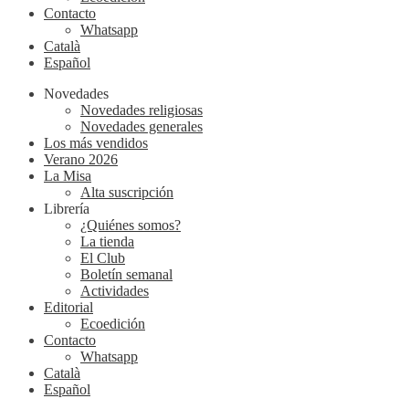
Contacto
Whatsapp
Català
Español
Novedades
Novedades religiosas
Novedades generales
Los más vendidos
Verano 2026
La Misa
Alta suscripción
Librería
¿Quiénes somos?
La tienda
El Club
Boletín semanal
Actividades
Editorial
Ecoedición
Contacto
Whatsapp
Català
Español