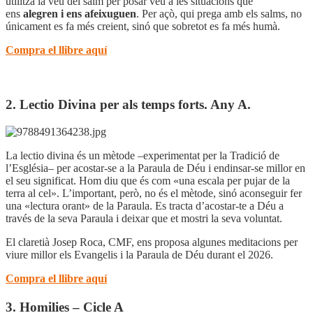
utilitza la veu del salm per posar veu a les situacions que
ens
alegren i ens afeixuguen
. Per açò, qui prega amb els salms, no
únicament es fa més creient, sinó que sobretot es fa més humà.
Compra el llibre aquí
2. Lectio Divina per als temps forts. Any A.
La lectio divina és un mètode –experimentat per la Tradició de
l’Església– per acostar-se a la Paraula de Déu i endinsar-se millor en
el seu significat. Hom diu que és com «una escala per pujar de la
terra al cel». L’important, però, no és el mètode, sinó aconseguir fer
una «lectura orant» de la Paraula. Es tracta d’acostar-te a Déu a
través de la seva Paraula i deixar que et mostri la seva voluntat.
El claretià Josep Roca, CMF, ens proposa algunes meditacions per
viure millor els Evangelis i la Paraula de Déu durant el 2026.
Compra el llibre aquí
3. Homilies – Cicle A