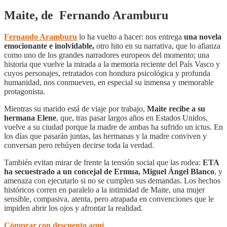
Maite, de Fernando Aramburu
Fernando Aramburu
lo ha vuelto a hacer: nos entrega
una novela
emocionante e inolvidable,
otro hito en su narrativa, que lo afianza
como uno de los grandes narradores europeos del momento; una
historia que vuelve la mirada a la memoria reciente del País Vasco y
cuyos personajes, retratados con hondura psicológica y profunda
humanidad, nos conmueven, en especial su inmensa y memorable
protagonista.
Mientras su marido está de viaje por trabajo,
Maite recibe a su
hermana Elene
, que, tras pasar largos años en Estados Unidos,
vuelve a su ciudad porque la madre de ambas ha sufrido un ictus. En
los días que pasarán juntas, las hermanas y la madre conviven y
conversan pero rehúyen decirse toda la verdad.
También evitan mirar de frente la tensión social que las rodea:
ETA
ha secuestrado a un concejal de Ermua, Miguel Ángel Blanco
, y
amenaza con ejecutarlo si no se cumplen sus demandas. Los hechos
históricos corren en paralelo a la intimidad de Maite, una mujer
sensible, compasiva, atenta, pero atrapada en convenciones que le
impiden abrir los ojos y afrontar la realidad.
Cómprar con descuento aquí