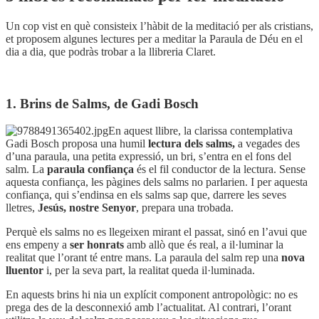
Un cop vist en què consisteix l’hàbit de la meditació per als cristians,
et proposem algunes lectures per a meditar la Paraula de Déu en el
dia a dia, que podràs trobar a la llibreria Claret.
1. Brins de Salms, de Gadi Bosch
En aquest llibre, la clarissa contemplativa
Gadi Bosch proposa una humil
lectura dels salms,
a vegades des
d’una paraula, una petita expressió, un bri, s’entra en el fons del
salm. La
paraula confiança
és el fil conductor de la lectura. Sense
aquesta confiança, les pàgines dels salms no parlarien. I per aquesta
confiança, qui s’endinsa en els salms sap que, darrere les seves
lletres,
Jesús, nostre Senyor
, prepara una trobada.
Perquè els salms no es llegeixen mirant el passat, sinó en l’avui que
ens empeny a
ser honrats
amb allò que és real, a il·luminar la
realitat que l’orant té entre mans. La paraula del salm rep una
nova
lluentor
i, per la seva part, la realitat queda il·luminada.
En aquests brins hi nia un explícit component antropològic: no es
prega des de la desconnexió amb l’actualitat. Al contrari, l’orant