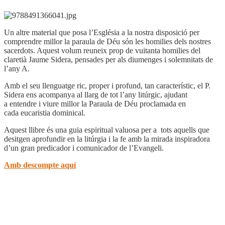
Un altre material que posa l’Església a la nostra disposició per
comprendre millor la paraula de Déu són les homilies dels nostres
sacerdots. Aquest volum reuneix prop de vuitanta homilies del
claretià Jaume Sidera, pensades per als diumenges i solemnitats de
l’any A.
Amb el seu llenguatge ric, proper i profund, tan característic, el P.
Sidera ens acompanya al llarg de tot l’any litúrgic, ajudant
a entendre i viure millor la Paraula de Déu proclamada en
cada eucaristia dominical.
Aquest llibre és una guia espiritual valuosa per a tots aquells que
desitgen aprofundir en la litúrgia i la fe amb la mirada inspiradora
d’un gran predicador i comunicador de l’Evangeli.
Amb descompte aquí