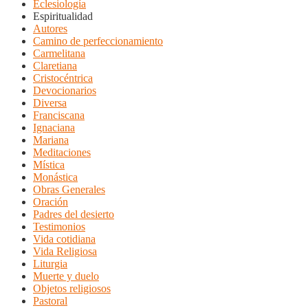
Eclesiología
Espiritualidad
Autores
Camino de perfeccionamiento
Carmelitana
Claretiana
Cristocéntrica
Devocionarios
Diversa
Franciscana
Ignaciana
Mariana
Meditaciones
Mística
Monástica
Obras Generales
Oración
Padres del desierto
Testimonios
Vida cotidiana
Vida Religiosa
Liturgia
Muerte y duelo
Objetos religiosos
Pastoral