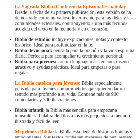
La Sagrada Bíblia (Conferencia Episcopal Española)
:
Desde la fecha de su primera publicación, esta versión se ha
demostrado como un valioso instrumento para los fieles y las
comunidades eclesiales, contribuyendo a una más fecunda
acogida del texto en la memoria y en el corazón.
Biblia de estudio
: incluye explicaciones, notas y contexto
histórico. Ideal para profundizar en la fe.
Biblia devocional:
pensada para la oración y la vida espiritual
diaria. Perfecta para acompañar tu crecimiento personal.
Biblia para jóvenes:
con un lenguaje más cercano, diseño
atractivo y ayudas prácticas. Ideal para empezar o para
regalar.
La Biblia católica para jóvenes:
Biblia especialmente
pensada para jóvenes comprometidos que quieren dar un
sentido más profundo a su vida. Contiene más de 900
comentarios y 300 ilustraciones.
Biblia infantil
: la Biblia más sencilla para empezar a
transmitir la Palabra de Dios a los más pequeños, a menudo
ilustrada y fácil de leer.
Mi primera Biblia:
la Biblia está llena de historias bonitas y
emocionantes. Sus textos contienen mensajes de paz, respeto