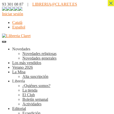
×
93 301 08 87 |
LIBRERIA@CLARET.ES
Iniciar sesión
Català
Español
Novedades
Novedades religiosas
Novedades generales
Los más vendidos
Verano 2026
La Misa
Alta suscripción
Librería
¿Quiénes somos?
La tienda
El Club
Boletín semanal
Actividades
Editorial
Ecoedición