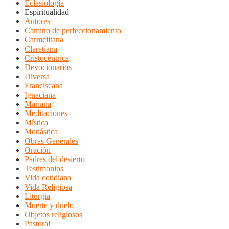
Eclesiología
Espiritualidad
Autores
Camino de perfeccionamiento
Carmelitana
Claretiana
Cristocéntrica
Devocionarios
Diversa
Franciscana
Ignaciana
Mariana
Meditaciones
Mística
Monástica
Obras Generales
Oración
Padres del desierto
Testimonios
Vida cotidiana
Vida Religiosa
Liturgia
Muerte y duelo
Objetos religiosos
Pastoral