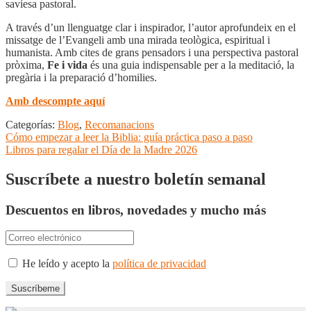
saviesa pastoral.
A través d’un llenguatge clar i inspirador, l’autor aprofundeix en el
missatge de l’Evangeli amb una mirada teològica, espiritual i
humanista. Amb cites de grans pensadors i una perspectiva pastoral
pròxima,
Fe i vida
és una guia indispensable per a la meditació, la
pregària i la preparació d’homilies.
Amb descompte aquí
Categorías:
Blog
,
Recomanacions
Navegación
Anterior:
Cómo empezar a leer la Biblia: guía práctica paso a paso
Siguiente:
Libros para regalar el Día de la Madre 2026
de
entradas
Suscríbete a nuestro boletín semanal
Descuentos en libros, novedades y mucho más
He leído y acepto la
política de privacidad