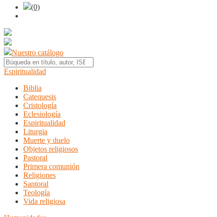
(0)
Nuestro catálogo
Espiritualidad
Biblia
Catequesis
Cristología
Eclesiología
Espiritualidad
Liturgia
Muerte y duelo
Objetos religiosos
Pastoral
Primera comunión
Religiones
Santoral
Teología
Vida religiosa