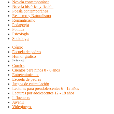
Novela contemporánea
Novela histórica y ficción
Poesía contemporánea
Realismo y Naturalismo
Romanticismo
Pedagogía
Política
Psicología
Sociología
Cómic
Escuela de padres
Humor gráfico
Infantil
Cómics
Cuentos para niños 0 - 6 años
Entretenimientos
Escuela de padres
Juegos de estimulación
Lecturas para preadolescentes 6 - 12 años
Lecturas por adolescentes 12 - 18 años
Influencers
Juvenil
Videojuegos