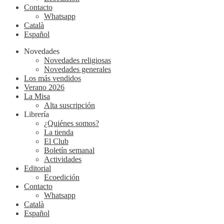
Contacto
Whatsapp
Català
Español
Novedades
Novedades religiosas
Novedades generales
Los más vendidos
Verano 2026
La Misa
Alta suscripción
Librería
¿Quiénes somos?
La tienda
El Club
Boletín semanal
Actividades
Editorial
Ecoedición
Contacto
Whatsapp
Català
Español