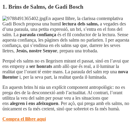
1. Brins de Salms, de Gadi Bosch
En aquest llibre, la clarissa contemplativa
Gadi Bosch proposa una humil
lectura dels salms,
a vegades des
d’una paraula, una petita expressió, un bri, s’entra en el fons del
salm. La
paraula confiança
és el fil conductor de la lectura. Sense
aquesta confiança, les pàgines dels salms no parlarien. I per aquesta
confiança, qui s’endinsa en els salms sap que, darrere les seves
lletres,
Jesús, nostre Senyor
, prepara una trobada.
Perquè els salms no es llegeixen mirant el passat, sinó en l’avui que
ens empeny a
ser honrats
amb allò que és real, a il·luminar la
realitat que l’orant té entre mans. La paraula del salm rep una
nova
lluentor
i, per la seva part, la realitat queda il·luminada.
En aquests brins hi nia un explícit component antropològic: no es
prega des de la desconnexió amb l’actualitat. Al contrari, l’orant
utilitza la veu del salm per posar veu a les situacions que
ens
alegren i ens afeixuguen
. Per açò, qui prega amb els salms, no
únicament es fa més creient, sinó que sobretot es fa més humà.
Compra el llibre aquí