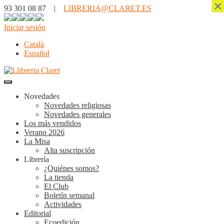
×
93 301 08 87 |
LIBRERIA@CLARET.ES
Iniciar sesión
Català
Español
Novedades
Novedades religiosas
Novedades generales
Los más vendidos
Verano 2026
La Misa
Alta suscripción
Librería
¿Quiénes somos?
La tienda
El Club
Boletín semanal
Actividades
Editorial
Ecoedición