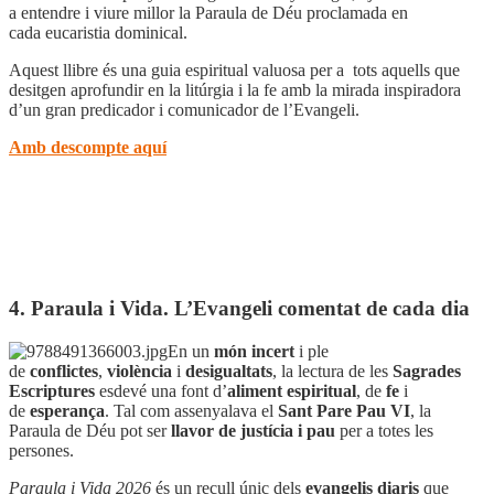
a entendre i viure millor la Paraula de Déu proclamada en
cada eucaristia dominical.
Aquest llibre és una guia espiritual valuosa per a tots aquells que
desitgen aprofundir en la litúrgia i la fe amb la mirada inspiradora
d’un gran predicador i comunicador de l’Evangeli.
Amb descompte aquí
4. Paraula i Vida. L’Evangeli comentat de cada dia
En un
món incert
i ple
de
conflictes
,
violència
i
desigualtats
, la lectura de les
Sagrades
Escriptures
esdevé una font d’
aliment espiritual
, de
fe
i
de
esperança
. Tal com assenyalava el
Sant Pare Pau VI
, la
Paraula de Déu pot ser
llavor de justícia i pau
per a totes les
persones.
P
araula i Vida 2026
és un recull únic dels
evangelis diaris
que