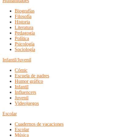
Humanidades
Biografías
Filosofía
Historia
Literatura
Pedagogía
Política
Psicología
Sociología
Infantil/Juvenil
Cómic
Escuela de padres
Humor gráfico
Infantil
Influencers
Juvenil
Videojuegos
Escolar
Cuadernos de vacaciones
Escolar
Música