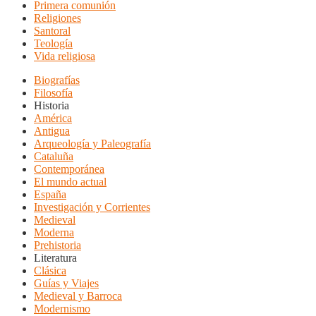
Primera comunión
Religiones
Santoral
Teología
Vida religiosa
Biografías
Filosofía
Historia
América
Antigua
Arqueología y Paleografía
Cataluña
Contemporánea
El mundo actual
España
Investigación y Corrientes
Medieval
Moderna
Prehistoria
Literatura
Clásica
Guías y Viajes
Medieval y Barroca
Modernismo