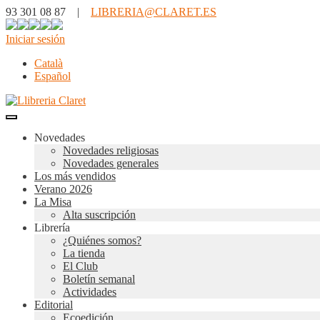
93 301 08 87 |
LIBRERIA@CLARET.ES
Iniciar sesión
Català
Español
Novedades
Novedades religiosas
Novedades generales
Los más vendidos
Verano 2026
La Misa
Alta suscripción
Librería
¿Quiénes somos?
La tienda
El Club
Boletín semanal
Actividades
Editorial
Ecoedición