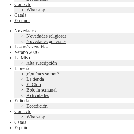
Contacto
Whatsapp
Català
Español
Novedades
Novedades religiosas
Novedades generales
Los más vendidos
Verano 2026
La Misa
Alta suscripción
Librería
¿Quiénes somos?
La tienda
El Club
Boletín semanal
Actividades
Editorial
Ecoedición
Contacto
Whatsapp
Català
Español