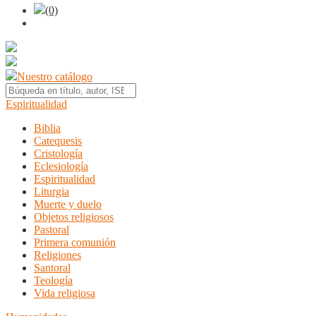
(0)
Nuestro catálogo
Espiritualidad
Biblia
Catequesis
Cristología
Eclesiología
Espiritualidad
Liturgia
Muerte y duelo
Objetos religiosos
Pastoral
Primera comunión
Religiones
Santoral
Teología
Vida religiosa