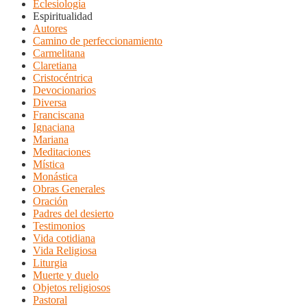
Eclesiología
Espiritualidad
Autores
Camino de perfeccionamiento
Carmelitana
Claretiana
Cristocéntrica
Devocionarios
Diversa
Franciscana
Ignaciana
Mariana
Meditaciones
Mística
Monástica
Obras Generales
Oración
Padres del desierto
Testimonios
Vida cotidiana
Vida Religiosa
Liturgia
Muerte y duelo
Objetos religiosos
Pastoral