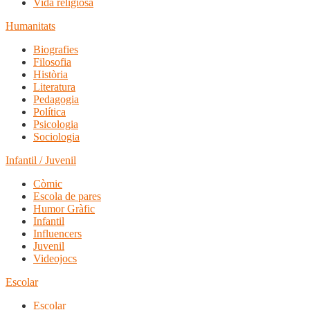
Vida religiosa
Humanitats
Biografies
Filosofia
Història
Literatura
Pedagogia
Política
Psicologia
Sociologia
Infantil / Juvenil
Còmic
Escola de pares
Humor Gràfic
Infantil
Influencers
Juvenil
Videojocs
Escolar
Escolar