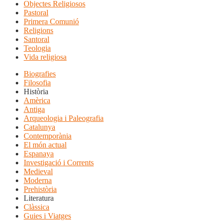
Objectes Religiosos
Pastoral
Primera Comunió
Religions
Santoral
Teologia
Vida religiosa
Biografies
Filosofia
Història
Amèrica
Antiga
Arqueologia i Paleografia
Catalunya
Contemporània
El món actual
Espanaya
Investigació i Corrents
Medieval
Moderna
Prehistòria
Literatura
Clàssica
Guies i Viatges