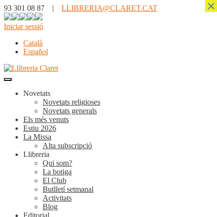
×
93 301 08 87 |
LLIBRERIA@CLARET.CAT
Iniciar sessió
Català
Español
Novetats
Novetats religioses
Novetats generals
Els més venuts
Estiu 2026
La Missa
Alta subscripció
Llibreria
Qui som?
La botiga
El Club
Butlletí setmanal
Activitats
Blog
Editorial