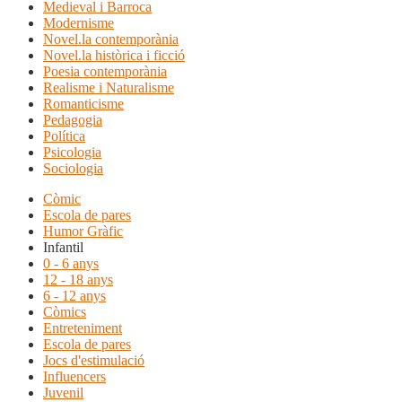
Medieval i Barroca
Modernisme
Novel.la contemporània
Novel.la històrica i ficció
Poesia contemporània
Realisme i Naturalisme
Romanticisme
Pedagogia
Política
Psicologia
Sociologia
Còmic
Escola de pares
Humor Gràfic
Infantil
0 - 6 anys
12 - 18 anys
6 - 12 anys
Còmics
Entreteniment
Escola de pares
Jocs d'estimulació
Influencers
Juvenil