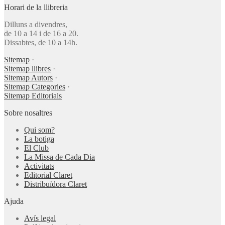
Horari de la llibreria
Dilluns a divendres,
de 10 a 14 i de 16 a 20.
Dissabtes, de 10 a 14h.
Sitemap
·
Sitemap llibres
·
Sitemap Autors
·
Sitemap Categories
·
Sitemap Editorials
Sobre nosaltres
Qui som?
La botiga
El Club
La Missa de Cada Dia
Activitats
Editorial Claret
Distribuïdora Claret
Ajuda
Avís legal