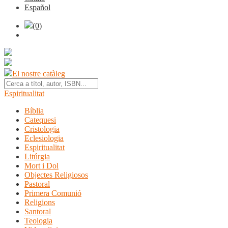
Español
(0)
El nostre catàleg
Espiritualitat
Bíblia
Catequesi
Cristologia
Eclesiologia
Espiritualitat
Litúrgia
Mort i Dol
Objectes Religiosos
Pastoral
Primera Comunió
Religions
Santoral
Teologia