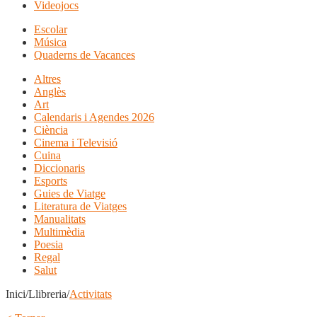
Videojocs
Escolar
Música
Quaderns de Vacances
Altres
Anglès
Art
Calendaris i Agendes 2026
Ciència
Cinema i Televisió
Cuina
Diccionaris
Esports
Guies de Viatge
Literatura de Viatges
Manualitats
Multimèdia
Poesia
Regal
Salut
Inici/Llibreria/
Activitats