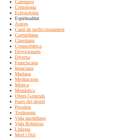
Catequesi
Cristologia
Eclesiologia
Espiritualitat
Autors
Camí de perfeccionament
Carmelitana
Claretiana
Cristocéntrica
Devocionaris
Diversa
Franciscana
Ignaciana
Mariana
Meditacions
Mística
Monàstica
Obres Generals
Pares del desert
Pregària
Testimonis
Vida quotidiana
Vida Religiosa
Litúrgia
Mort i Dol