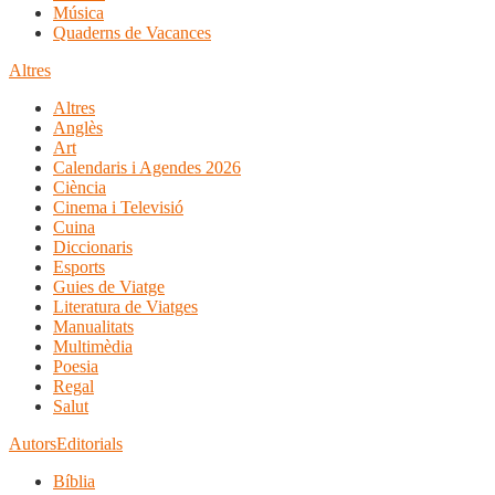
Música
Quaderns de Vacances
Altres
Altres
Anglès
Art
Calendaris i Agendes 2026
Ciència
Cinema i Televisió
Cuina
Diccionaris
Esports
Guies de Viatge
Literatura de Viatges
Manualitats
Multimèdia
Poesia
Regal
Salut
Autors
Editorials
Bíblia