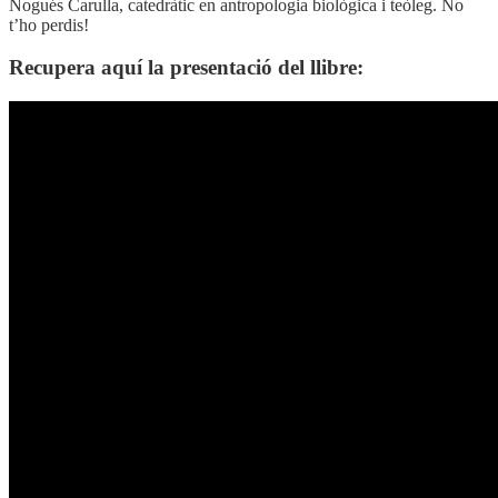
Nogués Carulla,
catedràtic en antropologia biològica i teòleg. No
t’ho perdis!
Recupera aquí la presentació del llibre: