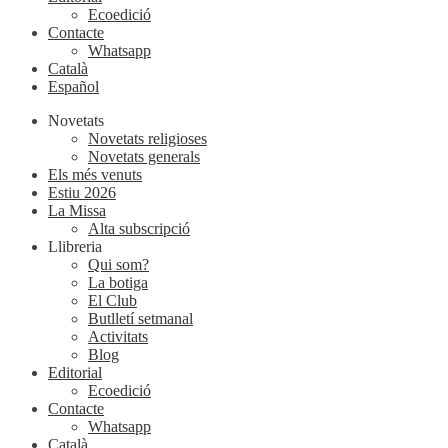
Ecoedició
Contacte
Whatsapp
Català
Español
Novetats
Novetats religioses
Novetats generals
Els més venuts
Estiu 2026
La Missa
Alta subscripció
Llibreria
Qui som?
La botiga
El Club
Butlletí setmanal
Activitats
Blog
Editorial
Ecoedició
Contacte
Whatsapp
Català