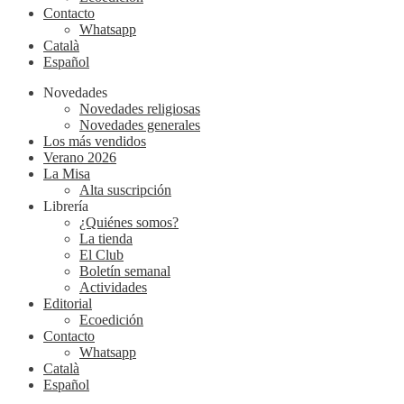
Contacto
Whatsapp
Català
Español
Novedades
Novedades religiosas
Novedades generales
Los más vendidos
Verano 2026
La Misa
Alta suscripción
Librería
¿Quiénes somos?
La tienda
El Club
Boletín semanal
Actividades
Editorial
Ecoedición
Contacto
Whatsapp
Català
Español