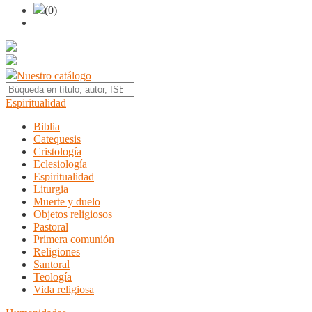
(0)
Nuestro catálogo
Espiritualidad
Biblia
Catequesis
Cristología
Eclesiología
Espiritualidad
Liturgia
Muerte y duelo
Objetos religiosos
Pastoral
Primera comunión
Religiones
Santoral
Teología
Vida religiosa