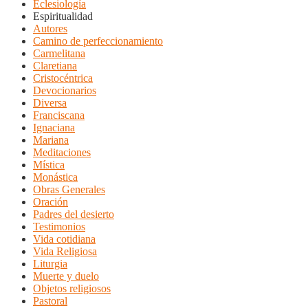
Eclesiología
Espiritualidad
Autores
Camino de perfeccionamiento
Carmelitana
Claretiana
Cristocéntrica
Devocionarios
Diversa
Franciscana
Ignaciana
Mariana
Meditaciones
Mística
Monástica
Obras Generales
Oración
Padres del desierto
Testimonios
Vida cotidiana
Vida Religiosa
Liturgia
Muerte y duelo
Objetos religiosos
Pastoral