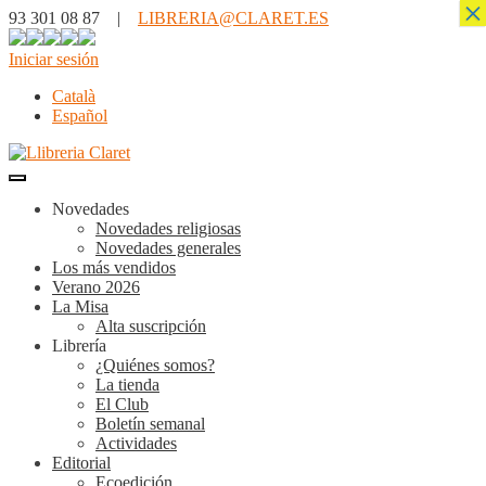
×
93 301 08 87 |
LIBRERIA@CLARET.ES
Iniciar sesión
Català
Español
Novedades
Novedades religiosas
Novedades generales
Los más vendidos
Verano 2026
La Misa
Alta suscripción
Librería
¿Quiénes somos?
La tienda
El Club
Boletín semanal
Actividades
Editorial
Ecoedición