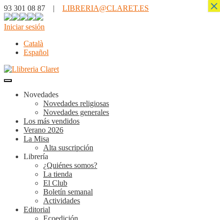
×
93 301 08 87 |
LIBRERIA@CLARET.ES
Iniciar sesión
Català
Español
Novedades
Novedades religiosas
Novedades generales
Los más vendidos
Verano 2026
La Misa
Alta suscripción
Librería
¿Quiénes somos?
La tienda
El Club
Boletín semanal
Actividades
Editorial
Ecoedición