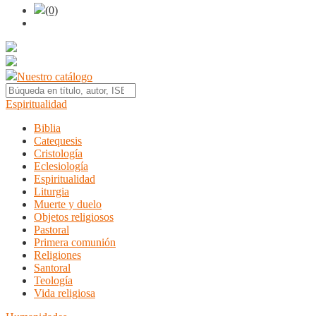
(0)
Nuestro catálogo
Espiritualidad
Biblia
Catequesis
Cristología
Eclesiología
Espiritualidad
Liturgia
Muerte y duelo
Objetos religiosos
Pastoral
Primera comunión
Religiones
Santoral
Teología
Vida religiosa