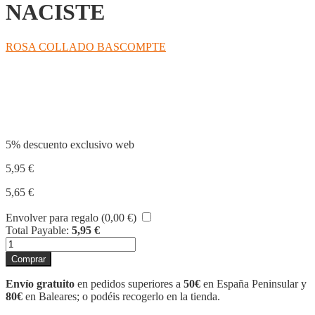
NACISTE
ROSA COLLADO BASCOMPTE
Compartir
5% descuento exclusivo web
5,95
€
5,65
€
Envolver para regalo (
0,00
€
)
Total Payable:
5,95
€
1951
EL
Comprar
AÑO
QUE
Envío gratuito
en pedidos superiores a
50€
en España Peninsular y
TÚ
80€
en Baleares; o podéis recogerlo en la tienda.
NACISTE