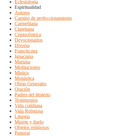
Eclesiología
Espiritualidad
Autores
Camino de perfeccionamiento
Carmelitana
Claretiana
Cristocéntrica
Devocionarios
Diversa
Franciscana
Ignaciana
Mariana
Meditaciones
Mística
Monástica
Obras Generales
Oración
Padres del desierto
Testimonios
Vida cotidiana
Vida Religiosa
Liturgia
Muerte y duelo
Objetos religiosos
Pastoral