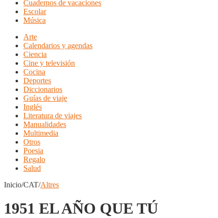
Cuadernos de vacaciones
Escolar
Música
Arte
Calendarios y agendas
Ciencia
Cine y televisión
Cocina
Deportes
Diccionarios
Guías de viaje
Inglés
Literatura de viajes
Manualidades
Multimedia
Otros
Poesia
Regalo
Salud
Inicio/CAT/
Altres
1951 EL AÑO QUE TÚ