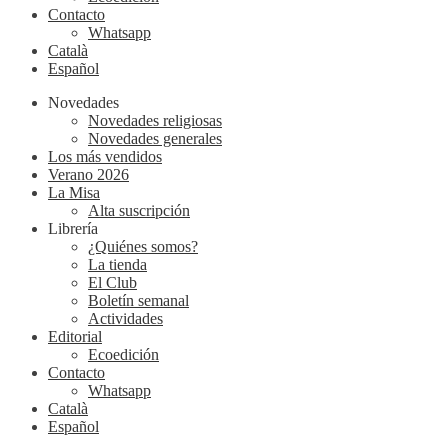
Contacto
Whatsapp
Català
Español
Novedades
Novedades religiosas
Novedades generales
Los más vendidos
Verano 2026
La Misa
Alta suscripción
Librería
¿Quiénes somos?
La tienda
El Club
Boletín semanal
Actividades
Editorial
Ecoedición
Contacto
Whatsapp
Català
Español