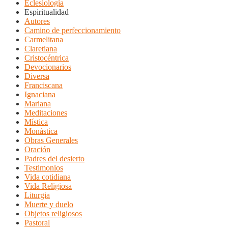
Eclesiología
Espiritualidad
Autores
Camino de perfeccionamiento
Carmelitana
Claretiana
Cristocéntrica
Devocionarios
Diversa
Franciscana
Ignaciana
Mariana
Meditaciones
Mística
Monástica
Obras Generales
Oración
Padres del desierto
Testimonios
Vida cotidiana
Vida Religiosa
Liturgia
Muerte y duelo
Objetos religiosos
Pastoral