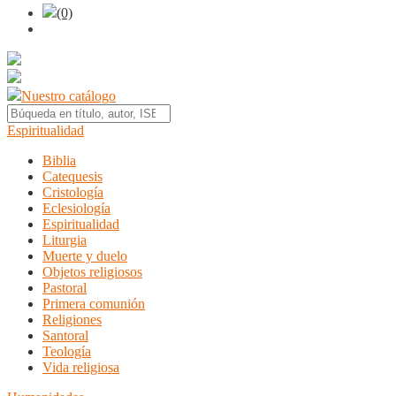
(0)
Nuestro catálogo
Espiritualidad
Biblia
Catequesis
Cristología
Eclesiología
Espiritualidad
Liturgia
Muerte y duelo
Objetos religiosos
Pastoral
Primera comunión
Religiones
Santoral
Teología
Vida religiosa