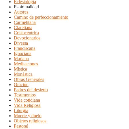
Eclesiología
Espiritualidad
Autores
Camino de perfeccionamiento
Carmelitana
Claretiana
Cristocéntrica
Devocionarios
Diversa
Franciscana
Ignaciana
Mariana
Meditaciones
Mística
Monástica
Obras Generales
Oración
Padres del desierto
Testimonios
Vida cotidiana
Vida Religiosa
Liturgia
Muerte y duelo
Objetos religiosos
Pastoral