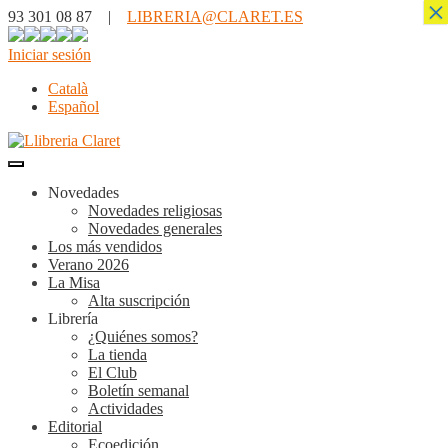
×
93 301 08 87 |
LIBRERIA@CLARET.ES
Iniciar sesión
Català
Español
Novedades
Novedades religiosas
Novedades generales
Los más vendidos
Verano 2026
La Misa
Alta suscripción
Librería
¿Quiénes somos?
La tienda
El Club
Boletín semanal
Actividades
Editorial
Ecoedición