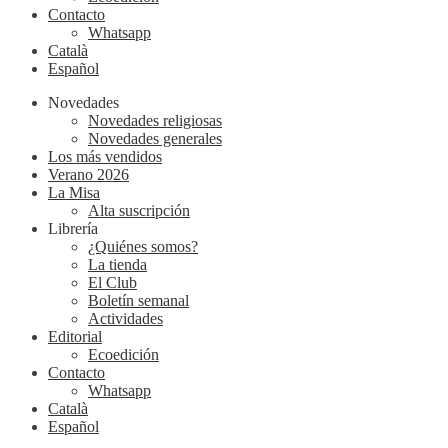
Contacto
Whatsapp
Català
Español
Novedades
Novedades religiosas
Novedades generales
Los más vendidos
Verano 2026
La Misa
Alta suscripción
Librería
¿Quiénes somos?
La tienda
El Club
Boletín semanal
Actividades
Editorial
Ecoedición
Contacto
Whatsapp
Català
Español