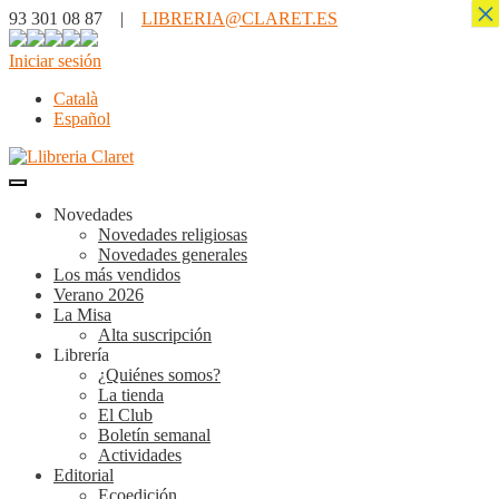
×
93 301 08 87 |
LIBRERIA@CLARET.ES
Iniciar sesión
Català
Español
Novedades
Novedades religiosas
Novedades generales
Los más vendidos
Verano 2026
La Misa
Alta suscripción
Librería
¿Quiénes somos?
La tienda
El Club
Boletín semanal
Actividades
Editorial
Ecoedición