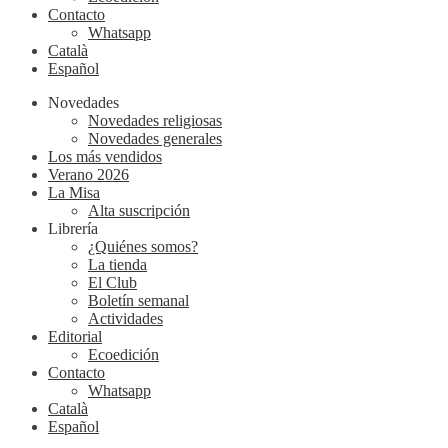
Contacto
Whatsapp
Català
Español
Novedades
Novedades religiosas
Novedades generales
Los más vendidos
Verano 2026
La Misa
Alta suscripción
Librería
¿Quiénes somos?
La tienda
El Club
Boletín semanal
Actividades
Editorial
Ecoedición
Contacto
Whatsapp
Català
Español