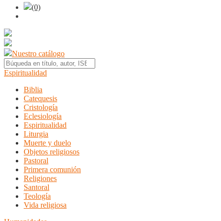
(0)
Nuestro catálogo
Espiritualidad
Biblia
Catequesis
Cristología
Eclesiología
Espiritualidad
Liturgia
Muerte y duelo
Objetos religiosos
Pastoral
Primera comunión
Religiones
Santoral
Teología
Vida religiosa