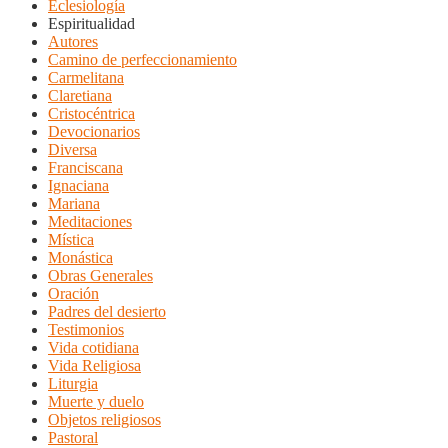
Eclesiología
Espiritualidad
Autores
Camino de perfeccionamiento
Carmelitana
Claretiana
Cristocéntrica
Devocionarios
Diversa
Franciscana
Ignaciana
Mariana
Meditaciones
Mística
Monástica
Obras Generales
Oración
Padres del desierto
Testimonios
Vida cotidiana
Vida Religiosa
Liturgia
Muerte y duelo
Objetos religiosos
Pastoral