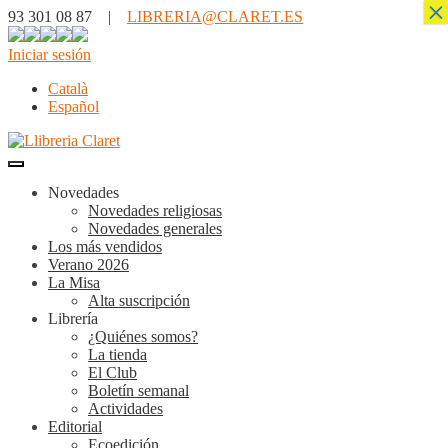
×
93 301 08 87 |
LIBRERIA@CLARET.ES
Iniciar sesión
Català
Español
Novedades
Novedades religiosas
Novedades generales
Los más vendidos
Verano 2026
La Misa
Alta suscripción
Librería
¿Quiénes somos?
La tienda
El Club
Boletín semanal
Actividades
Editorial
Ecoedición