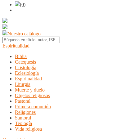
(0)
Nuestro catálogo
Espiritualidad
Biblia
Catequesis
Cristología
Eclesiología
Espiritualidad
Liturgia
Muerte y duelo
Objetos religiosos
Pastoral
Primera comunión
Religiones
Santoral
Teología
Vida religiosa