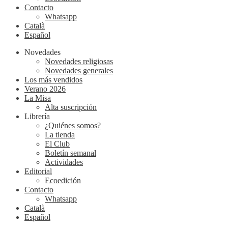
Contacto
Whatsapp
Català
Español
Novedades
Novedades religiosas
Novedades generales
Los más vendidos
Verano 2026
La Misa
Alta suscripción
Librería
¿Quiénes somos?
La tienda
El Club
Boletín semanal
Actividades
Editorial
Ecoedición
Contacto
Whatsapp
Català
Español