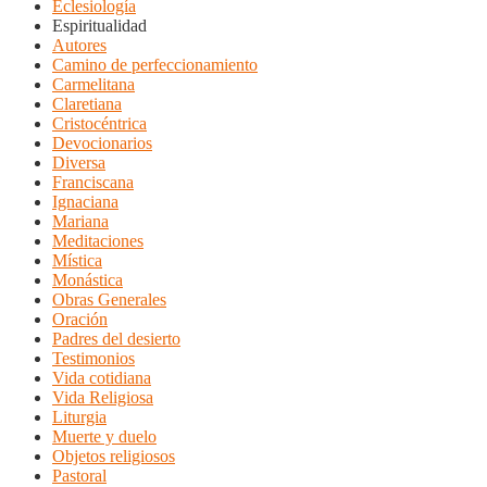
Eclesiología
Espiritualidad
Autores
Camino de perfeccionamiento
Carmelitana
Claretiana
Cristocéntrica
Devocionarios
Diversa
Franciscana
Ignaciana
Mariana
Meditaciones
Mística
Monástica
Obras Generales
Oración
Padres del desierto
Testimonios
Vida cotidiana
Vida Religiosa
Liturgia
Muerte y duelo
Objetos religiosos
Pastoral