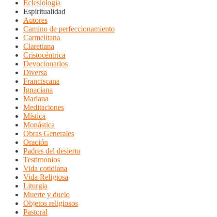
Eclesiología
Espiritualidad
Autores
Camino de perfeccionamiento
Carmelitana
Claretiana
Cristocéntrica
Devocionarios
Diversa
Franciscana
Ignaciana
Mariana
Meditaciones
Mística
Monástica
Obras Generales
Oración
Padres del desierto
Testimonios
Vida cotidiana
Vida Religiosa
Liturgia
Muerte y duelo
Objetos religiosos
Pastoral