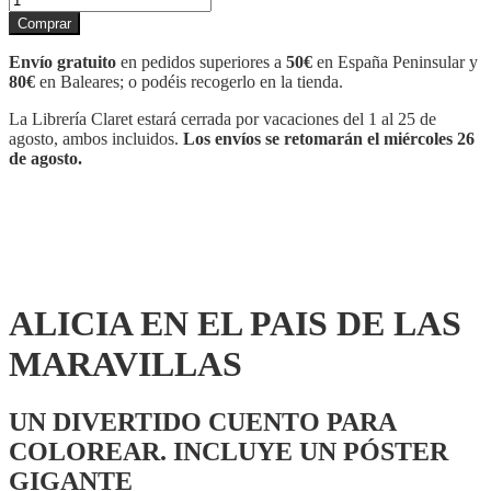
EN
Comprar
EL
PAIS
Envío gratuito
en pedidos superiores a
50€
en España Peninsular y
DE
80€
en Baleares; o podéis recogerlo en la tienda.
LAS
MARAVILLAS
La Librería Claret estará cerrada por vacaciones del 1 al 25 de
cantidad
agosto, ambos incluidos.
Los envíos se retomarán el miércoles 26
de agosto.
ALICIA EN EL PAIS DE LAS
MARAVILLAS
UN DIVERTIDO CUENTO PARA
COLOREAR. INCLUYE UN PÓSTER
GIGANTE