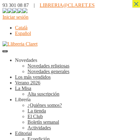
×
93 301 08 87 |
LIBRERIA@CLARET.ES
Iniciar sesión
Català
Español
Novedades
Novedades religiosas
Novedades generales
Los más vendidos
Verano 2026
La Misa
Alta suscripción
Librería
¿Quiénes somos?
La tienda
El Club
Boletín semanal
Actividades
Editorial
Ecoedición