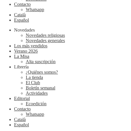
Contacto
Whatsapp
Català
Español
Novedades
Novedades religiosas
Novedades generales
Los más vendidos
Verano 2026
La Misa
Alta suscripción
Librería
¿Quiénes somos?
La tienda
El Club
Boletín semanal
Actividades
Editorial
Ecoedición
Contacto
Whatsapp
Català
Español