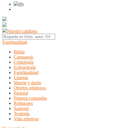
(0)
Nuestro catálogo
Espiritualidad
Biblia
Catequesis
Cristología
Eclesiología
Espiritualidad
Liturgia
Muerte y duelo
Objetos religiosos
Pastoral
Primera comunión
Religiones
Santoral
Teología
Vida religiosa