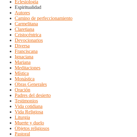
Eclesiología
Espiritualidad
Autores
Camino de perfeccionamiento
Carmelitana
Claretiana
Cristocéntrica
Devocionarios
Diversa
Franciscana
Ignaciana
Mariana
Meditaciones
Mística
Monástica
Obras Generales
Oración
Padres del desierto
Testimonios
Vida cotidiana
Vida Religiosa
Liturgia
Muerte y duelo
Objetos religiosos
Pastoral