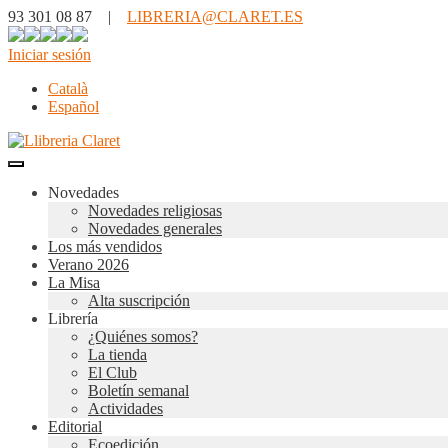
93 301 08 87 |
LIBRERIA@CLARET.ES
Iniciar sesión
Català
Español
Novedades
Novedades religiosas
Novedades generales
Los más vendidos
Verano 2026
La Misa
Alta suscripción
Librería
¿Quiénes somos?
La tienda
El Club
Boletín semanal
Actividades
Editorial
Ecoedición