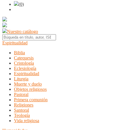
(0)
Nuestro catálogo
Espiritualidad
Biblia
Catequesis
Cristología
Eclesiología
Espiritualidad
Liturgia
Muerte y duelo
Objetos religiosos
Pastoral
Primera comunión
Religiones
Santoral
Teología
Vida religiosa