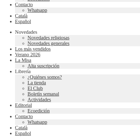
Contacto
Whatsapp
Català
Español
Novedades
Novedades religiosas
Novedades generales
Los más vendidos
Verano 2026
La Misa
Alta suscripción
Librería
¿Quiénes somos?
La tienda
El Club
Boletín semanal
Actividades
Editorial
Ecoedición
Contacto
Whatsapp
Català
Español