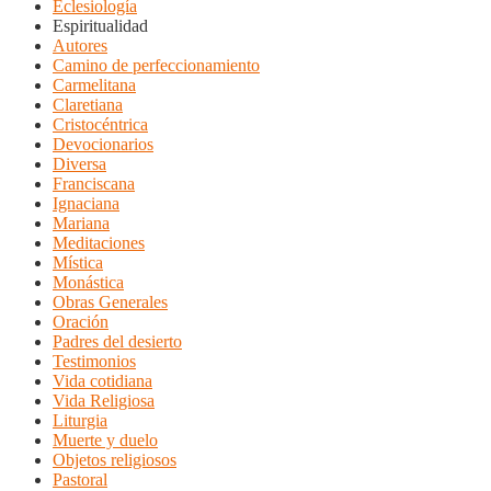
Eclesiología
Espiritualidad
Autores
Camino de perfeccionamiento
Carmelitana
Claretiana
Cristocéntrica
Devocionarios
Diversa
Franciscana
Ignaciana
Mariana
Meditaciones
Mística
Monástica
Obras Generales
Oración
Padres del desierto
Testimonios
Vida cotidiana
Vida Religiosa
Liturgia
Muerte y duelo
Objetos religiosos
Pastoral