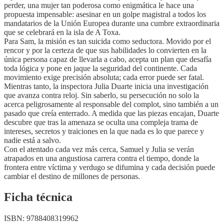
perder, una mujer tan poderosa como enigmática le hace una
propuesta impensable: asesinar en un golpe magistral a todos los
mandatarios de la Unión Europea durante una cumbre extraordinaria
que se celebrará en la isla de A Toxa.
Para Sam, la misión es tan suicida como seductora. Movido por el
rencor y por la certeza de que sus habilidades lo convierten en la
única persona capaz de llevarla a cabo, acepta un plan que desafía
toda lógica y pone en jaque la seguridad del continente. Cada
movimiento exige precisión absoluta; cada error puede ser fatal.
Mientras tanto, la inspectora Julia Duarte inicia una investigación
que avanza contra reloj. Sin saberlo, su persecución no solo la
acerca peligrosamente al responsable del complot, sino también a un
pasado que creía enterrado. A medida que las piezas encajan, Duarte
descubre que tras la amenaza se oculta una compleja trama de
intereses, secretos y traiciones en la que nada es lo que parece y
nadie está a salvo.
Con el atentado cada vez más cerca, Samuel y Julia se verán
atrapados en una angustiosa carrera contra el tiempo, donde la
frontera entre víctima y verdugo se difumina y cada decisión puede
cambiar el destino de millones de personas.
Ficha técnica
ISBN:
9788408319962