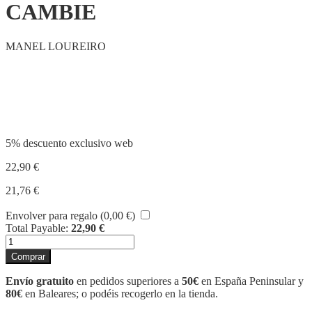
CAMBIE
MANEL LOUREIRO
Compartir
5% descuento exclusivo web
22,90
€
21,76
€
Envolver para regalo (
0,00
€
)
Total Payable:
22,90
€
ANTES
DE
Comprar
QUE
TODO
Envío gratuito
en pedidos superiores a
50€
en España Peninsular y
CAMBIE
80€
en Baleares; o podéis recogerlo en la tienda.
cantidad