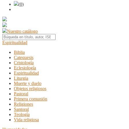
(0)
Nuestro catálogo
Espiritualidad
Biblia
Catequesis
Cristología
Eclesiología
Espiritualidad
Liturgia
Muerte y duelo
Objetos religiosos
Pastoral
Primera comunión
Religiones
Santoral
Teología
Vida religiosa