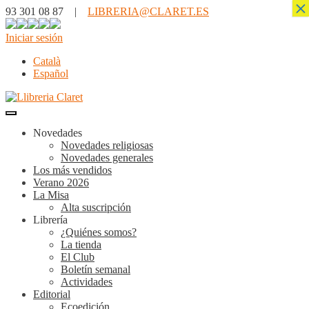
×
93 301 08 87 |
LIBRERIA@CLARET.ES
Iniciar sesión
Català
Español
Novedades
Novedades religiosas
Novedades generales
Los más vendidos
Verano 2026
La Misa
Alta suscripción
Librería
¿Quiénes somos?
La tienda
El Club
Boletín semanal
Actividades
Editorial
Ecoedición