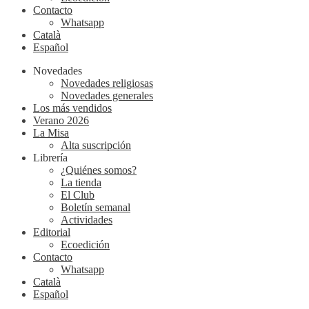
Contacto
Whatsapp
Català
Español
Novedades
Novedades religiosas
Novedades generales
Los más vendidos
Verano 2026
La Misa
Alta suscripción
Librería
¿Quiénes somos?
La tienda
El Club
Boletín semanal
Actividades
Editorial
Ecoedición
Contacto
Whatsapp
Català
Español