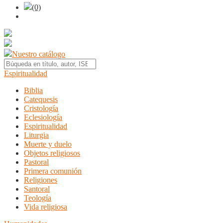
(0)
Nuestro catálogo
Espiritualidad
Biblia
Catequesis
Cristología
Eclesiología
Espiritualidad
Liturgia
Muerte y duelo
Objetos religiosos
Pastoral
Primera comunión
Religiones
Santoral
Teología
Vida religiosa