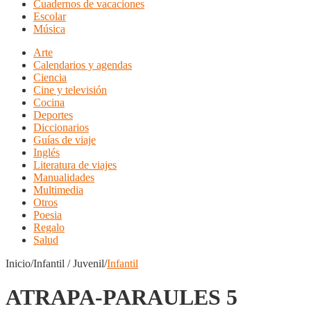
Cuadernos de vacaciones
Escolar
Música
Arte
Calendarios y agendas
Ciencia
Cine y televisión
Cocina
Deportes
Diccionarios
Guías de viaje
Inglés
Literatura de viajes
Manualidades
Multimedia
Otros
Poesia
Regalo
Salud
Inicio/Infantil / Juvenil/
Infantil
ATRAPA-PARAULES 5