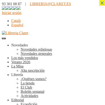
×
93 301 08 87 |
LIBRERIA@CLARET.ES
Iniciar sesión
Català
Español
Novedades
Novedades religiosas
Novedades generales
Los más vendidos
Verano 2026
La Misa
Alta suscripción
Librería
¿Quiénes somos?
La tienda
El Club
Boletín semanal
Actividades
Editorial
Ecoedición