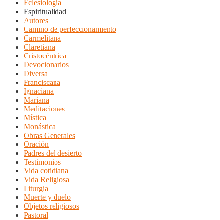
Eclesiología
Espiritualidad
Autores
Camino de perfeccionamiento
Carmelitana
Claretiana
Cristocéntrica
Devocionarios
Diversa
Franciscana
Ignaciana
Mariana
Meditaciones
Mística
Monástica
Obras Generales
Oración
Padres del desierto
Testimonios
Vida cotidiana
Vida Religiosa
Liturgia
Muerte y duelo
Objetos religiosos
Pastoral