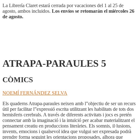
La Librería Claret estará cerrada por vacaciones del 1 al 25 de
agosto, ambos incluidos.
Los envíos se retomarán el miércoles 26
de agosto.
ATRAPA-PARAULES 5
CÒMICS
NOEMÍ FERNÁNDEZ SELVA
Els quaderns Atrapa-paraules neixen amb l”objectiu de ser un recurs
útil per facilitar l”expressió escrita utilitzant les habilitats de tots dos
hemisferis cerebrals. A través de diferents activitats i jocs es pretén
connectar amb la imaginació i la intuïció per acabar materialitzant el
pensament creatiu en produccions literàries. Els somnis, il·lusions,
invents, emocions i qualsevol idea que vulgui ser expresada podrà
prendre forma seguint les orientacions proposades, alhora que