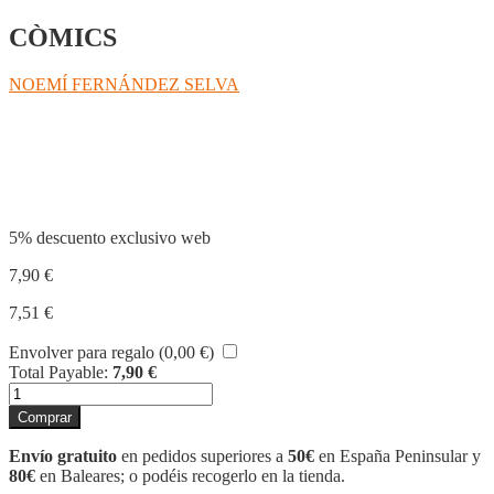
CÒMICS
NOEMÍ FERNÁNDEZ SELVA
Compartir
5% descuento exclusivo web
7,90
€
7,51
€
Envolver para regalo (
0,00
€
)
Total Payable:
7,90
€
ATRAPA-
PARAULES
Comprar
5
cantidad
Envío gratuito
en pedidos superiores a
50€
en España Peninsular y
80€
en Baleares; o podéis recogerlo en la tienda.