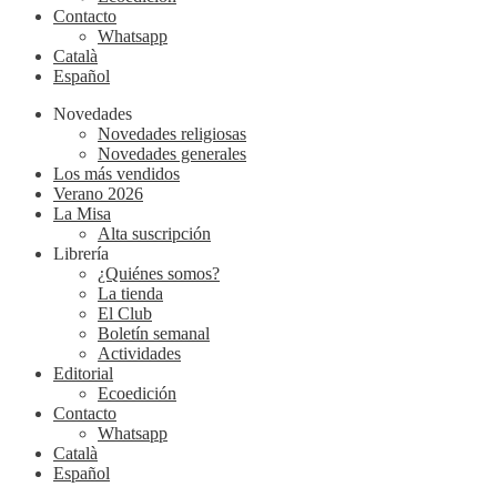
Contacto
Whatsapp
Català
Español
Novedades
Novedades religiosas
Novedades generales
Los más vendidos
Verano 2026
La Misa
Alta suscripción
Librería
¿Quiénes somos?
La tienda
El Club
Boletín semanal
Actividades
Editorial
Ecoedición
Contacto
Whatsapp
Català
Español