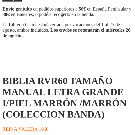
TAMAÑO
MANUAL
Envío gratuito
en pedidos superiores a
50€
en España Peninsular y
LETRA
80€
en Baleares; o podéis recogerlo en la tienda.
GRANDE
I/PIEL
La Librería Claret estará cerrada por vacaciones del 1 al 25 de
MARRÓN
agosto, ambos incluidos.
Los envíos se retomarán el miércoles 26
/MARRÓN
de agosto.
(COLECCION
BANDA)
cantidad
BIBLIA RVR60 TAMAÑO
MANUAL LETRA GRANDE
I/PIEL MARRÓN /MARRÓN
(COLECCION BANDA)
REINA VALERA 1960