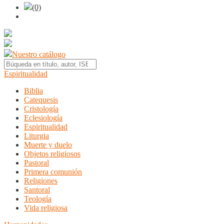
(0)
Nuestro catálogo
Espiritualidad
Biblia
Catequesis
Cristología
Eclesiología
Espiritualidad
Liturgia
Muerte y duelo
Objetos religiosos
Pastoral
Primera comunión
Religiones
Santoral
Teología
Vida religiosa