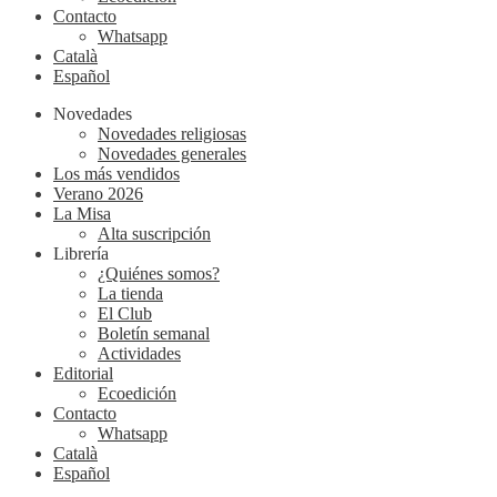
Contacto
Whatsapp
Català
Español
Novedades
Novedades religiosas
Novedades generales
Los más vendidos
Verano 2026
La Misa
Alta suscripción
Librería
¿Quiénes somos?
La tienda
El Club
Boletín semanal
Actividades
Editorial
Ecoedición
Contacto
Whatsapp
Català
Español