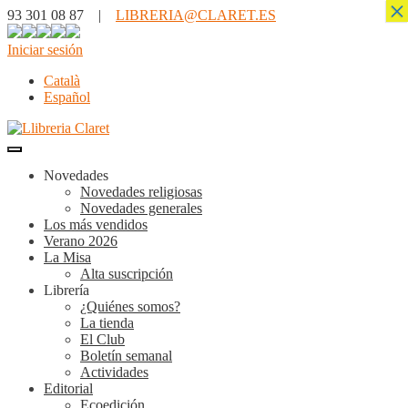
×
93 301 08 87 |
LIBRERIA@CLARET.ES
Iniciar sesión
Català
Español
Novedades
Novedades religiosas
Novedades generales
Los más vendidos
Verano 2026
La Misa
Alta suscripción
Librería
¿Quiénes somos?
La tienda
El Club
Boletín semanal
Actividades
Editorial
Ecoedición