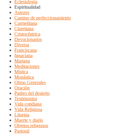
Eclesiología
Espiritualidad
Autores
Camino de perfeccionamiento
Carmelitana
Claretiana
Cristocéntrica
Devocionarios
Diversa
Franciscana
Ignaciana
Mariana
Meditaciones
Mística
Monástica
Obras Generales
Oración
Padres del desierto
Testimonios
Vida cotidiana
Vida Religiosa
Liturgia
Muerte y duelo
Objetos religiosos
Pastoral