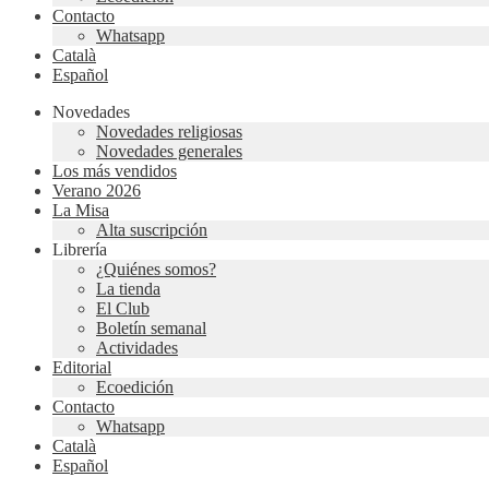
Contacto
Whatsapp
Català
Español
Novedades
Novedades religiosas
Novedades generales
Los más vendidos
Verano 2026
La Misa
Alta suscripción
Librería
¿Quiénes somos?
La tienda
El Club
Boletín semanal
Actividades
Editorial
Ecoedición
Contacto
Whatsapp
Català
Español