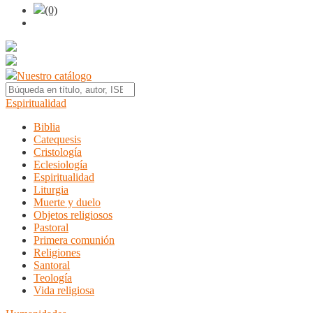
(0)
Nuestro catálogo
Espiritualidad
Biblia
Catequesis
Cristología
Eclesiología
Espiritualidad
Liturgia
Muerte y duelo
Objetos religiosos
Pastoral
Primera comunión
Religiones
Santoral
Teología
Vida religiosa