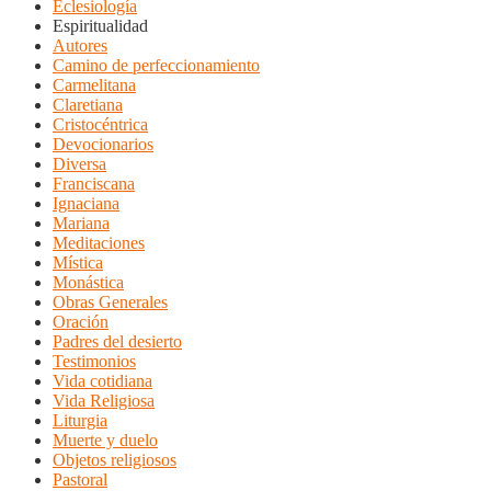
Eclesiología
Espiritualidad
Autores
Camino de perfeccionamiento
Carmelitana
Claretiana
Cristocéntrica
Devocionarios
Diversa
Franciscana
Ignaciana
Mariana
Meditaciones
Mística
Monástica
Obras Generales
Oración
Padres del desierto
Testimonios
Vida cotidiana
Vida Religiosa
Liturgia
Muerte y duelo
Objetos religiosos
Pastoral