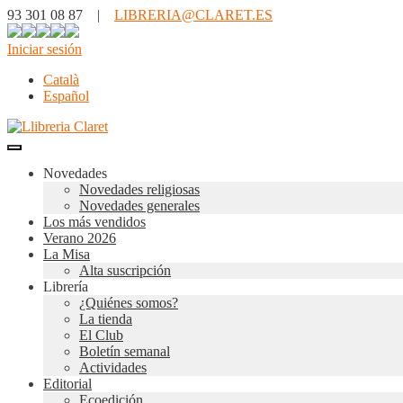
93 301 08 87 |
LIBRERIA@CLARET.ES
Iniciar sesión
Català
Español
Novedades
Novedades religiosas
Novedades generales
Los más vendidos
Verano 2026
La Misa
Alta suscripción
Librería
¿Quiénes somos?
La tienda
El Club
Boletín semanal
Actividades
Editorial
Ecoedición